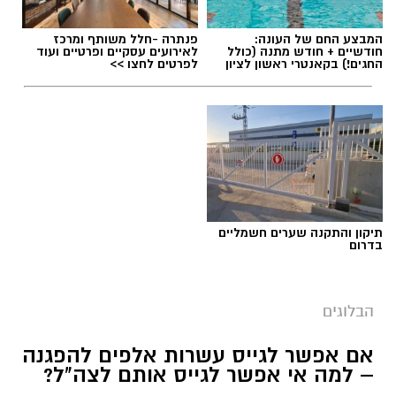
מערכת האתר / 09:04 23.07.26
המבצע החם של העונה:
פנתרה -חלל משותף ומרכז
חודשיים + חודש מתנה (כולל
לאירועים עסקיים ופרטיים ועוד
החגים!) בקאנטרי ראשון לציון
לפרטים לחצו >>
תגים:
טד
תיקון והתקנה שערים חשמליים
בדרום
הבלוגים
אם אפשר לגייס עשרות אלפים להפגנה
– למה אי אפשר לגייס אותם לצה"ל?