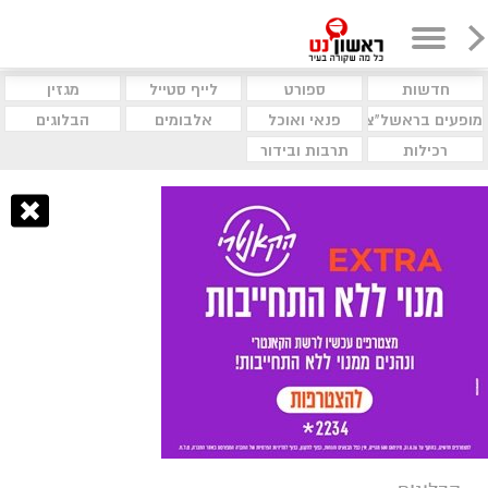
חדשות
ספורט
לייף סטייל
מגזין
מופעים בראשל"צ
פנאי ואוכל
אלבומים
הבלוגים
רכילות
תרבות ובידור