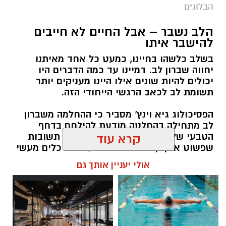
הבלוגים
הלב נשבר – אבל החיים לא חייבים
להישבר איתו
בשלב כלשהו בחיינו, כמעט כל אחד מאיתנו
יחווה שברון לב. דמיינו עד כמה הדברים היו
יכולים להיות שונים אילו היינו מעניקים יותר
תשומת לב לכאב הרגשי הייחודי הזה.
הפסיכולוג גיא וינץ' מסביר כי ההחלמה משברון
לב מתחילה בהחלטה מודעת להילחם בדחף
הטבעי שלנו לייפות את העבר ולחפש תשובות
קרא עוד
שפשוט אינן קיימות. הוא מציע ארגז כלים מעשי
שיעזור לנו, בהדרגה, להשתחרר מהכאב ולהמשיך
אולי יעניין אותך גם
הלאה.
הלב שלנו אולי נשבר לפעמים, אבל אנחנו לא
חייבים להישבר יחד איתו.