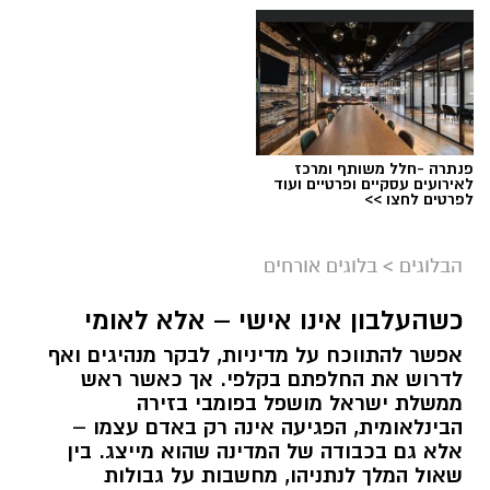
פנתרה -חלל משותף ומרכז
לאירועים עסקיים ופרטיים ועוד
לפרטים לחצו >>
הבלוגים
>
בלוגים אורחים
הפגנות חרדים chatgpt
כשהעלבון אינו אישי – אלא לאומי
אפשר להתווכח על מדיניות, לבקר מנהיגים ואף
הפגנות הענק היום, ששיבשו את סדר היום של
לדרוש את החלפתם בקלפי. אך כאשר ראש
מאות אלפי אזרחים, העלו אצלי שאלה
.
ממשלת ישראל מושפל בפומבי בזירה
הבינלאומית, הפגיעה אינה רק באדם עצמו –
אם הציבור החרדי יודע להתגייס בהמוניו להפגנות,
אלא גם בכבודה של המדינה שהוא מייצג. בין
שאול המלך לנתניהו, מחשבות על גבולות
להישמע להוראות, להתארגן במהירות, לפעול יחד