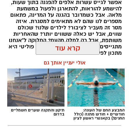
אפשר לגייס עשרות אלפים להפגנה בתוך שעות,
יש לכם מידע חשוב שטרם נחשף? צילומים מאירוע
להישמע להוראות, להתארגן ולפעול במשמעת
מלאה. אבל כשמדובר בהגנה על המדינה, פתאום
חדשותי? מצאתם טעות בכתבה? נשמח שתשתפו
מספרים לנו שהם לא מתאימים למסגרת. איזה
אותנו
מסר זה מעביר לציבור? לילדים שלנו? שכולם
שווים, אבל יש כאלה ששווים יותר? שהאחריות
משותפת, אבל רק לחלק מהעם? החלוקה ל"אנחנו
מתגייסים" ו"הם לא" היא לא רק ויכוח פוליטי היא
קרא עוד
מתכון לפילוג שמפורר אותנו מבפנים.
אולי יעניין אותך גם
אלדה נתנאל / 16:46 24.06.26
תגים:
הפגנות חרדיים גיוס לצה"ל
המבצע החם של העונה:
תיקון והתקנה שערים חשמליים
חודשיים + חודש מתנה (כולל
בדרום
החגים!) בקאנטרי ראשון לציון