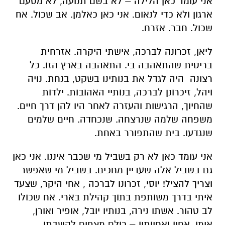
אני עומד כאן הלילה – לא בשם תנועה, לא מטעם
ארגון ולא כדי לנאום. אני כאן כאלמן. אב שכול. אח
שכול. חבר. אזרח.
ליאן, זכרונה לברכה, אישתי היקרה. אזרחית
בריטית שהתאהבה בי. התאהבה בארץ הזו. כל
רצונה היה לגדל את בנותינו בשקט, בנחת. נויה
ויהל, זיכרונן לברכה, בנותיי האהובות. ילדות
שהחיוך, הרגישות והעזרה לאחר היו להן דרך חיים.
משפחה שלמה שנרצחה. שנכחדה. חיים שלמים
שנגדעו. בית שהתפורר באחת.
אני עומד כאן לא רק בשביל מי שכבר איננו. אני כאן
גם בשביל אלה שעדיין מחכים. בשביל מי שאפשר
וצריך להציל! יוסי, זכרונו לברכה , אחי היקר, שצעד
איתי בדרך משותפת בתוך קהילת בארי. אח שכולו
לב טהור. אשתו נירה, בנותיו יובל, אופיר ואורן,
אימו, אחיו ואחיותיו – כולם מצפים להשבתו