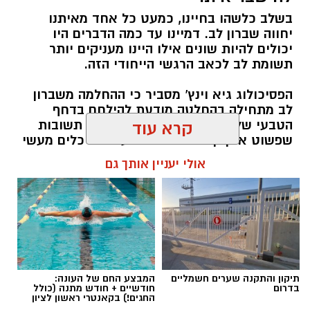
חדשותי? מצאתם טעות בכתבה? נשמח שתשתפו
בשלב כלשהו בחיינו, כמעט כל אחד מאיתנו
אותנו
יחווה שברון לב. דמיינו עד כמה הדברים היו
יכולים להיות שונים אילו היינו מעניקים יותר
תשומת לב לכאב הרגשי הייחודי הזה.
הפסיכולוג גיא וינץ' מסביר כי ההחלמה משברון
לב מתחילה בהחלטה מודעת להילחם בדחף
הטבעי שלנו לייפות את העבר ולחפש תשובות
קרא עוד
שפשוט אינן קיימות. הוא מציע ארגז כלים מעשי
שיעזור לנו, בהדרגה, להשתחרר מהכאב ולהמשיך
אולי יעניין אותך גם
הלאה.
הלב שלנו אולי נשבר לפעמים, אבל אנחנו לא
חייבים להישבר יחד איתו.
מערכת האתר / 09:04 23.07.26
תיקון והתקנה שערים חשמליים
המבצע החם של העונה:
בדרום
חודשיים + חודש מתנה (כולל
החגים!) בקאנטרי ראשון לציון