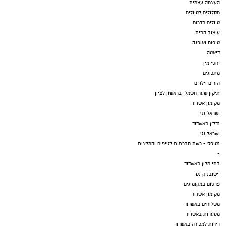
העצמה עצמית
מסלולים לטיולים
טיולים בדרום
עיצוב הבית
טיפוח ואופנה
דיאטה
יחסי מין
מתכונים
הורים וילדים
תיקון שער חשמלי בראשון לציון
מקומון אשדוד
ישראל נט
נדל"ן באשדוד
ישראל נט
נטיפס - רשת חברתית לטיפים והמלצות
-
בתי מלון באשדוד
יישובניק נט
פרסום במקומונים
מקומון אשדוד
משלוחים באשדוד
מסעדות באשדוד
דירות למכירה באשדוד