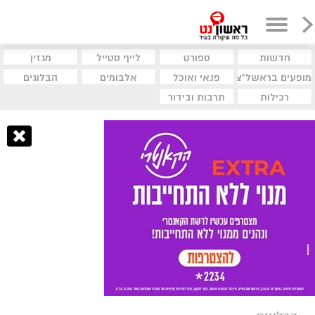
חדשות
ספורט
לייף סטייל
מגזין
מופעים בראשל"צ
פנאי ואוכל
אלבומים
הבלוגים
רכילות
תרבות ובידור