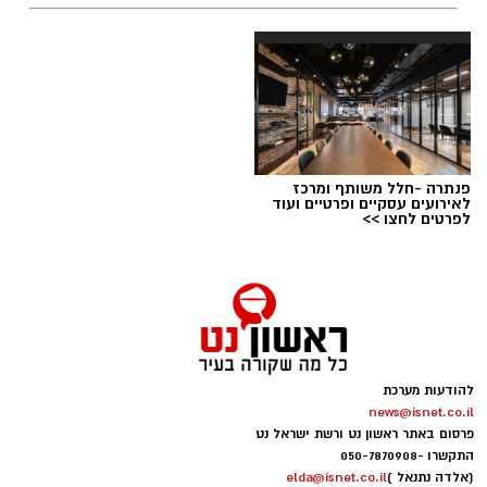
תגים:
טד
פנתרה -חלל משותף ומרכז
לאירועים עסקיים ופרטיים ועוד
לפרטים לחצו >>
להודעות מערכת
news@isnet.co.il
יש לכם מידע חשוב שטרם נחשף? צילומים מאירוע
פרסום באתר ראשון נט ורשת ישראל נט
חדשותי? מצאתם טעות בכתבה? נשמח שתשתפו
התקשרו -
050-7870908
אותנו
(אלדה נתנאל )
elda@isnet.co.il