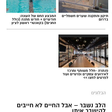
תיקון והתקנה שערים חשמליים
המבצע החם של העונה:
בדרום
חודשיים + חודש מתנה (כולל
החגים!) בקאנטרי ראשון לציון
תגים:
ייעוד
פנתרה -חלל משותף ומרכז
לאירועים עסקיים ופרטיים ועוד
לפרטים לחצו >>
הבלוגים
הלב נשבר – אבל החיים לא חייבים
יש לכם מידע חשוב שטרם נחשף? צילומים מאירוע
להישבר איתו