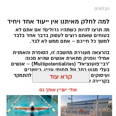
הבלוגים
למה לחלק מאיתנו אין ייעוד אחד ויחיד
מה תרצו להיות כשתהיו גדולים? אם אתם לא
בטוחים שאתם רוצים לעסוק בדבר אחד בלבד
למשך כל חייכם – אתם ממש לא לבד.
בהרצאה מעוררת מחשבה זו, הסופרת והאמנית
אמילי וופניק מתארת אנשים שהיא מכנה
"רבי־פוטנציאל" (Multipotentialites) – אנשים
בעלי מגוון רחב של תחומי עניין, כישורים
ועיסוקים שונים לאורך חייהם, במקום להתמקד
קרא עוד
בקריירה אחת בלבד.
אולי יעניין אותך גם
האם גם אתם כאלה?
אלדה נתנאל / 09:20 07.08.26