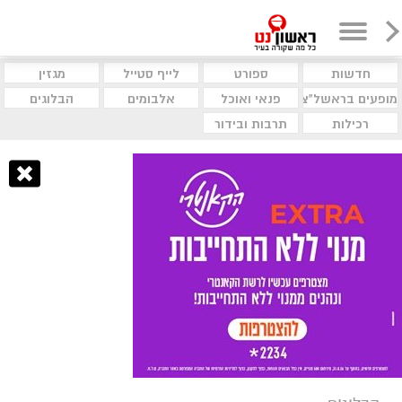
חדשות
ספורט
לייף סטייל
מגזין
מופעים בראשל"צ
פנאי ואוכל
אלבומים
הבלוגים
רכילות
תרבות ובידור