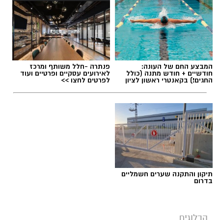
הלב שלנו אולי נשבר לפעמים, אבל אנחנו לא
חייבים להישבר יחד איתו.
מערכת האתר / 09:04 23.07.26
המבצע החם של העונה:
פנתרה -חלל משותף ומרכז
חודשיים + חודש מתנה (כולל
לאירועים עסקיים ופרטיים ועוד
החגים!) בקאנטרי ראשון לציון
לפרטים לחצו >>
תגים:
טד
תיקון והתקנה שערים חשמליים
בדרום
הבלוגים