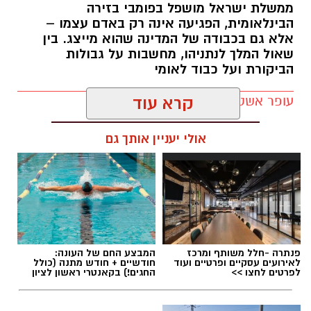
מאות אלפי אזרחים, העלו אצלי שאלה
.
ממשלת ישראל מושפל בפומבי בזירה
הבינלאומית, הפגיעה אינה רק באדם עצמו –
אם הציבור החרדי יודע להתגייס בהמוניו להפגנות,
אלא גם בכבודה של המדינה שהוא מייצג. בין
שאול המלך לנתניהו, מחשבות על גבולות
להישמע להוראות, להתארגן במהירות, לפעול יחד
הביקורת ועל כבוד לאומי
למען מטרה משותפת, לתמוך אחד בשני, להתלבש
באופן אחיד ולהישמע לסמכות רבנית איך אפשר
עופר אשטוקר / 21:23 21.06.26
קרא עוד
לטעון שהמסגרת הצבאית אינה מתאימה לו?
אולי יעניין אותך גם
אותם אנשים שיודעים להתייצב כשקוראים להם,
לצאת לרחובות במספרים עצומים, לפעול
במשמעת, באחדות ובנחישות, ולבצע משימות למען
מטרה שהם מאמינים בה מוכיחים בפועל שיש להם
תגים:
בנימין נתניהו
,
דונלד טראמפ
,
מדינת ישראל
את כל היכולות הנדרשות להשתלבות במסגרת
צבאית.
פנתרה -חלל משותף ומרכז
המבצע החם של העונה:
לאירועים עסקיים ופרטיים ועוד
חודשיים + חודש מתנה (כולל
לכן, הטענה ש"חרדים לא מתאימים לצבא" פשוט
לפרטים לחצו >>
החגים!) בקאנטרי ראשון לציון
לא מתיישבת עם המציאות שנראית לעין.