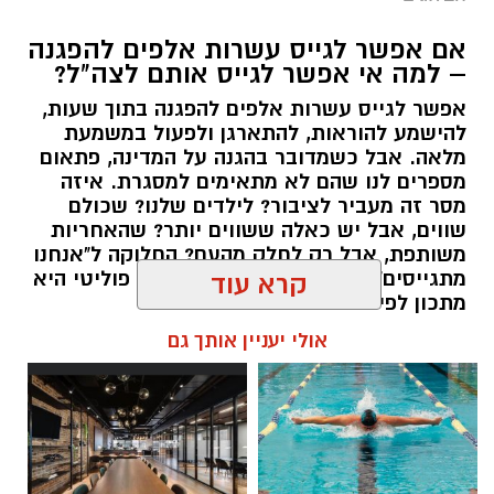
אם אפשר לגייס עשרות אלפים להפגנה
– למה אי אפשר לגייס אותם לצה"ל?
אפשר לגייס עשרות אלפים להפגנה בתוך שעות,
יש לכם מידע חשוב שטרם נחשף? צילומים מאירוע
להישמע להוראות, להתארגן ולפעול במשמעת
מלאה. אבל כשמדובר בהגנה על המדינה, פתאום
חדשותי? מצאתם טעות בכתבה? נשמח שתשתפו
מספרים לנו שהם לא מתאימים למסגרת. איזה
אותנו
מסר זה מעביר לציבור? לילדים שלנו? שכולם
שווים, אבל יש כאלה ששווים יותר? שהאחריות
משותפת, אבל רק לחלק מהעם? החלוקה ל"אנחנו
מתגייסים" ו"הם לא" היא לא רק ויכוח פוליטי היא
קרא עוד
מתכון לפילוג שמפורר אותנו מבפנים.
אולי יעניין אותך גם
אלדה נתנאל / 16:46 24.06.26