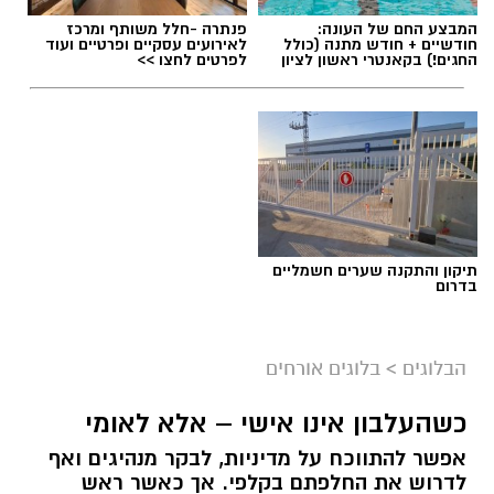
תגים:
הפגנות חרדיים גיוס לצה"ל
המבצע החם של העונה:
פנתרה -חלל משותף ומרכז
חודשיים + חודש מתנה (כולל
לאירועים עסקיים ופרטיים ועוד
החגים!) בקאנטרי ראשון לציון
לפרטים לחצו >>
תיקון והתקנה שערים חשמליים
בדרום
הבלוגים
>
בלוגים אורחים
הפגנות חרדים chatgpt
כשהעלבון אינו אישי – אלא לאומי
אפשר להתווכח על מדיניות, לבקר מנהיגים ואף
הפגנות הענק היום, ששיבשו את סדר היום של
לדרוש את החלפתם בקלפי. אך כאשר ראש