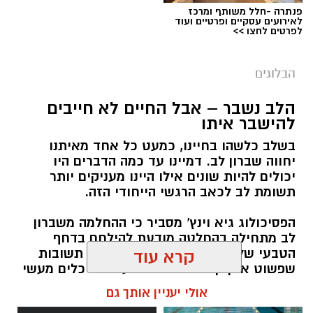
פנתרה -חלל משותף ומרכז
לאירועים עסקיים ופרטיים ועוד
לפרטים לחצו >>
הבלוגים
הלב נשבר – אבל החיים לא חייבים
להישבר איתו
בשלב כלשהו בחיינו, כמעט כל אחד מאיתנו
יחווה שברון לב. דמיינו עד כמה הדברים היו
יכולים להיות שונים אילו היינו מעניקים יותר
תשומת לב לכאב הרגשי הייחודי הזה.
הפסיכולוג גיא וינץ' מסביר כי ההחלמה משברון
לב מתחילה בהחלטה מודעת להילחם בדחף
הטבעי שלנו לייפות את העבר ולחפש תשובות
קרא עוד
שפשוט אינן קיימות. הוא מציע ארגז כלים מעשי
שיעזור לנו, בהדרגה, להשתחרר מהכאב ולהמשיך
אולי יעניין אותך גם
הלאה.