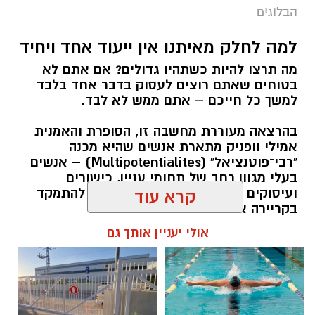
הבלוגים
למה לחלק מאיתנו אין ייעוד אחד ויחיד
מה תרצו להיות כשתהיו גדולים? אם אתם לא
בטוחים שאתם רוצים לעסוק בדבר אחד בלבד
למשך כל חייכם – אתם ממש לא לבד.
בהרצאה מעוררת מחשבה זו, הסופרת והאמנית
אמילי וופניק מתארת אנשים שהיא מכנה
"רבי־פוטנציאל" (Multipotentialites) – אנשים
בעלי מגוון רחב של תחומי עניין, כישורים
ועיסוקים שונים לאורך חייהם, במקום להתמקד
קרא עוד
בקריירה אחת בלבד.
אולי יעניין אותך גם
האם גם אתם כאלה?
אלדה נתנאל / 09:20 07.08.26