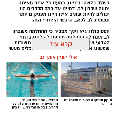
בשלב כלשהו בחיינו, כמעט כל אחד מאיתנו
אותנו
יחווה שברון לב. דמיינו עד כמה הדברים היו
יכולים להיות שונים אילו היינו מעניקים יותר
תשומת לב לכאב הרגשי הייחודי הזה.
הפסיכולוג גיא וינץ' מסביר כי ההחלמה משברון
לב מתחילה בהחלטה מודעת להילחם בדחף
הטבעי שלנו לייפות את העבר ולחפש תשובות
קרא עוד
שפשוט אינן קיימות. הוא מציע ארגז כלים מעשי
שיעזור לנו, בהדרגה, להשתחרר מהכאב ולהמשיך
אולי יעניין אותך גם
הלאה.
הלב שלנו אולי נשבר לפעמים, אבל אנחנו לא
חייבים להישבר יחד איתו.
מערכת האתר / 09:04 23.07.26
תיקון והתקנה שערים חשמליים
המבצע החם של העונה:
בדרום
חודשיים + חודש מתנה (כולל
החגים!) בקאנטרי ראשון לציון