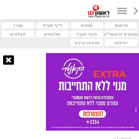
חדשות
ספורט
לייף סטייל
מגזין
מופעים בראשל"צ
פנאי ואוכל
אלבומים
הבלוגים
רכילות
תרבות ובידור