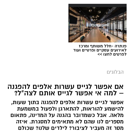
תגים:
טד
פנתרה -חלל משותף ומרכז
לאירועים עסקיים ופרטיים ועוד
לפרטים לחצו >>
הבלוגים
אם אפשר לגייס עשרות אלפים להפגנה
– למה אי אפשר לגייס אותם לצה"ל?
אפשר לגייס עשרות אלפים להפגנה בתוך שעות,
יש לכם מידע חשוב שטרם נחשף? צילומים מאירוע
להישמע להוראות, להתארגן ולפעול במשמעת
מלאה. אבל כשמדובר בהגנה על המדינה, פתאום
חדשותי? מצאתם טעות בכתבה? נשמח שתשתפו
מספרים לנו שהם לא מתאימים למסגרת. איזה
אותנו
מסר זה מעביר לציבור? לילדים שלנו? שכולם