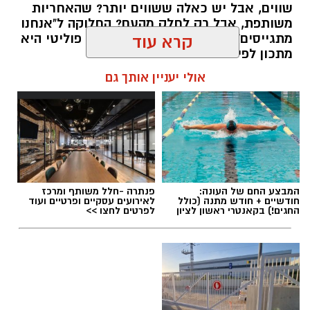
שווים, אבל יש כאלה ששווים יותר? שהאחריות
משותפת, אבל רק לחלק מהעם? החלוקה ל"אנחנו
מתגייסים" ו"הם לא" היא לא רק ויכוח פוליטי היא
קרא עוד
מתכון לפילוג שמפורר אותנו מבפנים.
אולי יעניין אותך גם
אלדה נתנאל / 16:46 24.06.26
תגים:
הפגנות חרדיים גיוס לצה"ל
המבצע החם של העונה:
פנתרה -חלל משותף ומרכז
חודשיים + חודש מתנה (כולל
לאירועים עסקיים ופרטיים ועוד
החגים!) בקאנטרי ראשון לציון
לפרטים לחצו >>