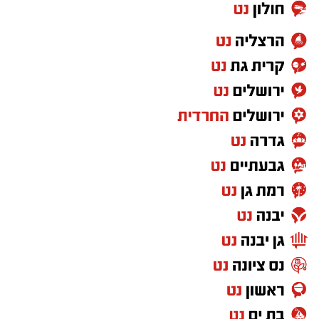
אותם אנשים שיודעים להתייצב כשקוראים להם,
לצאת לרחובות במספרים עצומים, לפעול
במשמעת, באחדות ובנחישות, ולבצע משימות למען
מטרה שהם מאמינים בה מוכיחים בפועל שיש להם
את כל היכולות הנדרשות להשתלבות במסגרת
צבאית.
לכן, הטענה ש"חרדים לא מתאימים לצבא" פשוט
לא מתיישבת עם המציאות שנראית לעין.
ועזבו לרגע את דעתי האישית, שמי שלא תורם
למדינה לא יכול לצפות ליהנות מכל הזכויות שהיא
מעניקה. ולא חסרות דרכים לתרום למדינה שבה
אתה חי, מגדל את ילדיך וישן בביטחון מדי לילה.
אבל מעבר לשאלת השוויון בנטל, אני שואלת את
עצמי איזה מסר אנחנו מעבירים לילדים שלנו,