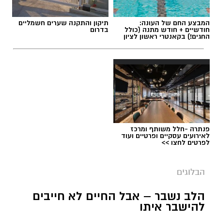
המבצע החם של העונה:
תיקון והתקנה שערים חשמליים
חודשיים + חודש מתנה (כולל
בדרום
החגים!) בקאנטרי ראשון לציון
תגים:
ייעוד
פנתרה -חלל משותף ומרכז
לאירועים עסקיים ופרטיים ועוד
לפרטים לחצו >>
הבלוגים
הלב נשבר – אבל החיים לא חייבים
יש לכם מידע חשוב שטרם נחשף? צילומים מאירוע
להישבר איתו
חדשותי? מצאתם טעות בכתבה? נשמח שתשתפו