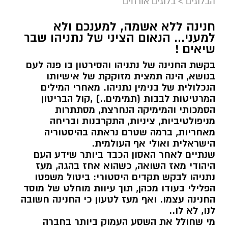
הבלוגים
>
בלוגים אורחים
חנינה ללא אשמה, למענכם ולא
למעני... הנאום הציני של נתניהו שבר
שיאים !
בקשת החנינה של נתניהו והסירטון בו פנה לעם
בנושא, הינה תמצית מזוקקת של אישיותו
הנכלולית של בנימין נתניהו. מאחרי המילים
המרטיטות לבבות (תמימים..) ,קול הבריטון
הסמכותי והמימיקה הנחרצת, מסתתרות
מניפולטיביות, ציניות, התקרבנות ובריחה
מאחריות, ברמה שטרם נראתה בהיסטוריה
הישראלית ואולי אף העולמית.
שנתיים לאחר האסון הכבד ביותר שידע העם
היהודי מאז השואה, כשהוא אחז בהגה, מעז
נתניהו לבקש תקדים היסטורי: ביטול משפטו
הפלילי בעודו מכהן, תוך עיוות מוחלט של מוסד
החנינה עצמו. ואף מעז לטעון כי החנינה חשובה
לנו, לא לו..
מי שחולל את השסע העמוק ביותר בחברה