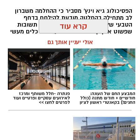
הפסיכולוג גיא וינץ' מסביר כי ההחלמה משברון
לב מתחילה בהחלטה מודעת להילחם בדחף
הטבעי שלנו לייפות את העבר ולחפש תשובות
קרא עוד
שפשוט אינן קיימות. הוא מציע ארגז כלים מעשי
שיעזור לנו, בהדרגה, להשתחרר מהכאב ולהמשיך
אולי יעניין אותך גם
הלאה.
הלב שלנו אולי נשבר לפעמים, אבל אנחנו לא
חייבים להישבר יחד איתו.
מערכת האתר / 09:04 23.07.26
המבצע החם של העונה:
פנתרה -חלל משותף ומרכז
חודשיים + חודש מתנה (כולל
לאירועים עסקיים ופרטיים ועוד
החגים!) בקאנטרי ראשון לציון
לפרטים לחצו >>
תגים:
טד