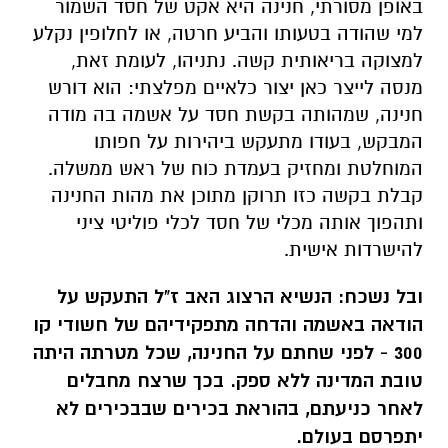
באופן מסורתי, חנינה היא אקט של חסד השמור
למי שהודה בטעותו והביע חרטה, או לחלופין נקלע
למצוקה בריאותית קשה. נתניהו, לעומת זאת,
מנסה לייצר כאן יצור כלאיים מפלצתי: הוא דורש
חנינה, שמהותה בקשת חסד על אשמה בה מודה
המבקש, בעודו מתעקש ביהירות על חפותו
המוחלטת ומחזיק בעמדת כוח של ראש ממשלה.
קבלת בקשה כזו תרוקן מתוכן את מהות החנינה
ותהפוך אותה מכלי של חסד לכלי פוליטי ציני
להישרדות אישית.
ובל נשכח: הנשיא הרצוג האב ז"ל התעקש על
הודאה באשמה והדחה מתפקידיהם של חשודי קו
300 - לפני שחתם על החנינה, שכל מטרתה היתה
טובת המדינה ללא ספק. בכך שרצח מחבלים
לאחר כניעתם, בהוראת בכירים שבבכירים לא
יתפרסם בעולם.