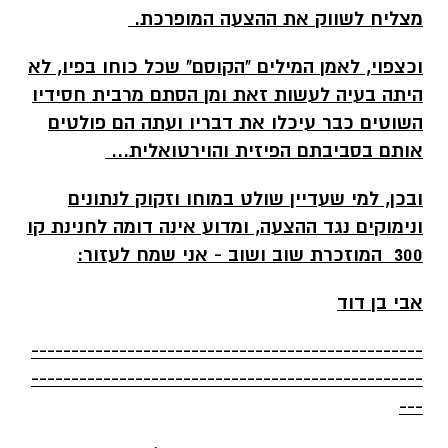
מצליח לשווק את ההצעה המופרכת.
וכצפוי, לאמן המילים "הקוסם" שכל כוחו בפיו, לא
היתה בעיה לעשות זאת ומן הסתם מרבית חסידיו
השוטים כבר עיכלו את דבריו ועתה הם פולטים
אותם בסביבתם הפיזית והוירטואלית...
ובכן, למי שעדיין שולט במוחו וזקוק לנתונים
ונימוקים נגד ההצעה, ומדוע אינה דומה לחנינת קו
300 המוזכרת שוב ושוב - אני שמח לעזור:
אבי בן דוד
-------------------------------------------------
-------------------------------------------------
---