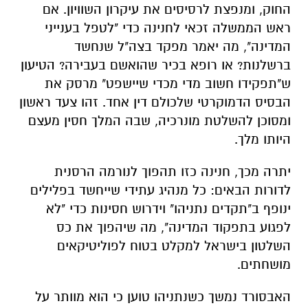
החוק, ומנפצת לרסיסים את עיקרון השוויון. אם
ראש הממשלה זכאי לחנינה כדי "לטפל בענייני
המדינה", מה יאמר מפקד בצה"ל שנחשד
ברשלנות? או רופא בכיר שהואשם בעבירה? הטיעון
ש"תפקידו חשוב מדי מכדי שיישפט" מרסק את
הבסיס הדמוקרטי שלכולם דין אחד. זהו צעד ראשון
ומסוכן להשלטת מונרכיה, שבה המלך חסין מעצם
היותו מלך.
יתרה מכך, חנינה כזו תהפוך לנורמה הרסנית
לדורות הבאים: כל מנהיג עתידי שייחשד בפלילים
ינופף ב"תקדים נתניהו" וידרוש חסינות כדי "לא
לפגוע בתפקוד המדינה", מה שיהפוך את כס
השלטון בישראל למקלט בטוח לפוליטיקאים
מושחתים.
האבסורד נמשך כשנתניהו טוען כי הוא מוותר על