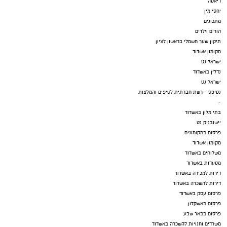
דיאטה
יחסי מין
מתכונים
הורים וילדים
תיקון שער חשמלי בראשון לציון
מקומון אשדוד
ישראל נט
נדל"ן באשדוד
ישראל נט
נטיפס - רשת חברתית לטיפים והמלצות
-
בתי מלון באשדוד
יישובניק נט
פרסום במקומונים
מקומון אשדוד
משלוחים באשדוד
מסעדות באשדוד
דירות למכירה באשדוד
דירות להשכרה באשדוד
פרסום עסק באשדוד
פרסום באשקלון
פרסום בבאר שבע
משרדים וחנויות להשכרה באשדוד