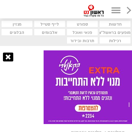
חדשות
ספורט
לייף סטייל
מגזין
מופעים בראשל"צ
פנאי ואוכל
אלבומים
הבלוגים
רכילות
תרבות ובידור