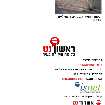
תיקון והתקנה שערים חשמליים
בדרום
להודעות מערכת
news@isnet.co.il
יש לכם מידע חשוב שטרם נחשף? צילומים מאירוע
פרסום באתר ראשון נט ורשת ישראל נט
חדשותי? מצאתם טעות בכתבה? נשמח שתשתפו
התקשרו -
050-7870908
אותנו
(אלדה נתנאל )
elda@isnet.co.il
קבוצת התקשורת ומקומוני הרשת: