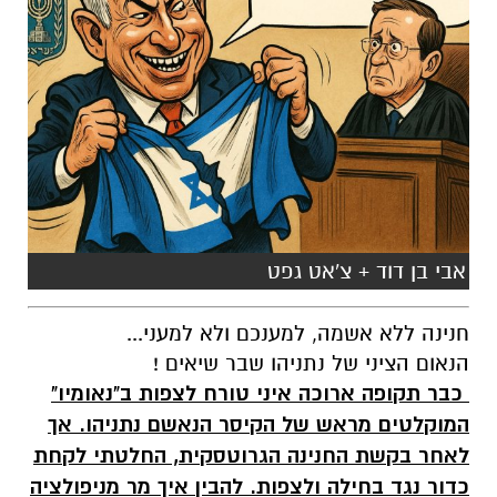
אבי בן דוד + צ'אט גפט
חנינה ללא אשמה, למענכם ולא למעני...
הנאום הציני של נתניהו שבר שיאים !
כבר תקופה ארוכה איני טורח לצפות ב"נאומיו"
המוקלטים מראש של הקיסר הנאשם נתניהו. אך
לאחר בקשת החנינה הגרוטסקית, החלטתי לקחת
כדור נגד בחילה ולצפות. להבין איך מר מניפולציה