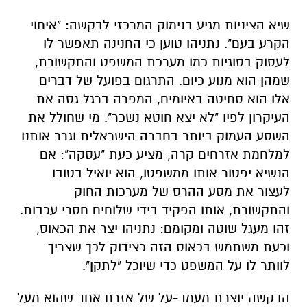
שיא הציניות מגיע בנימוק המרכזי לבקשה: "איחוי
הקרע בעם". נתניהו טוען כי החנינה תאפשר לו
לעסוק בסוגיות כמו מערכת המשפט והתקשורת,
שמהן הוא מנוע כיום. התרגום בפועל של דברים
אלו הוא סחיטה באיומים, המפרה ברגל גסה את
העיקרון לפיו "לא יצא חוטא נשכר". מי שחולל את
השסע העמוק ביותר בחברה הישראלית וגרר אותנו
למלחמת אזרחים קרה, מציע כעת "עסקה": אם
הנשיא יפטור אותו ממשפטו, הוא יואיל בטובו
לעצור את מסע ההרס של מערכות החוק
והתקשורת, אותו הפקיד בידי שלוחים חסרי עכבות.
זהו מעגל שוטה ומקומם: נתניהו יצר את הכאוס,
וכעת משתמש בכאוס הזה כצידוק לכך שצריך
לוותר לו על המשפט כדי שיוכל "לתקן".
הבקשה יוצרת מעמד-על של אזרח אחד שהוא מעל