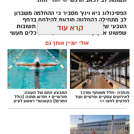
תשומת לב לכאב הרגשי הייחודי הזה.
הפסיכולוג גיא וינץ' מסביר כי ההחלמה משברון
לב מתחילה בהחלטה מודעת להילחם בדחף
הטבעי שלנו לייפות את העבר ולחפש תשובות
קרא עוד
שפשוט אינן קיימות. הוא מציע ארגז כלים מעשי
שיעזור לנו, בהדרגה, להשתחרר מהכאב ולהמשיך
אולי יעניין אותך גם
הלאה.
הלב שלנו אולי נשבר לפעמים, אבל אנחנו לא
חייבים להישבר יחד איתו.
מערכת האתר / 09:04 23.07.26
פנתרה -חלל משותף ומרכז
המבצע החם של העונה:
לאירועים עסקיים ופרטיים ועוד
חודשיים + חודש מתנה (כולל
לפרטים לחצו >>
החגים!) בקאנטרי ראשון לציון
תגים:
טד