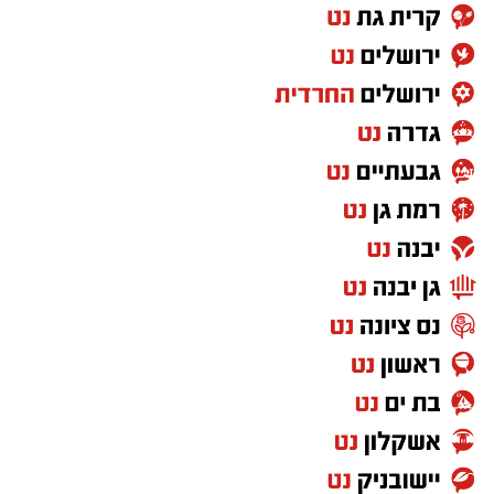
מטרה שהם מאמינים בה מוכיחים בפועל שיש להם
את כל היכולות הנדרשות להשתלבות במסגרת
צבאית.
לכן, הטענה ש"חרדים לא מתאימים לצבא" פשוט
לא מתיישבת עם המציאות שנראית לעין.
ועזבו לרגע את דעתי האישית, שמי שלא תורם
למדינה לא יכול לצפות ליהנות מכל הזכויות שהיא
מעניקה. ולא חסרות דרכים לתרום למדינה שבה
אתה חי, מגדל את ילדיך וישן בביטחון מדי לילה.
אבל מעבר לשאלת השוויון בנטל, אני שואלת את
עצמי איזה מסר אנחנו מעבירים לילדים שלנו,
לציבור הישראלי ולעולם כולו.
מה הם רואים?