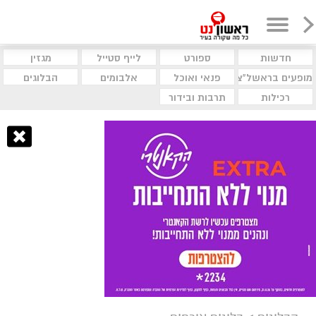
חדשות
ספורט
לייף סטייל
מגזין
מופעים בראשל"צ
פנאי ואוכל
אלבומים
הבלוגים
רכילות
תרבות ובידור