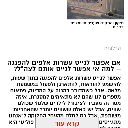
תיקון והתקנה שערים חשמליים
בדרום
הבלוגים
אם אפשר לגייס עשרות אלפים להפגנה
– למה אי אפשר לגייס אותם לצה"ל?
אפשר לגייס עשרות אלפים להפגנה בתוך שעות,
יש לכם מידע חשוב שטרם נחשף? צילומים מאירוע
להישמע להוראות, להתארגן ולפעול במשמעת
מלאה. אבל כשמדובר בהגנה על המדינה, פתאום
חדשותי? מצאתם טעות בכתבה? נשמח שתשתפו
מספרים לנו שהם לא מתאימים למסגרת. איזה
אותנו
מסר זה מעביר לציבור? לילדים שלנו? שכולם
שווים, אבל יש כאלה ששווים יותר? שהאחריות
משותפת, אבל רק לחלק מהעם? החלוקה ל"אנחנו
מתגייסים" ו"הם לא" היא לא רק ויכוח פוליטי היא
קרא עוד