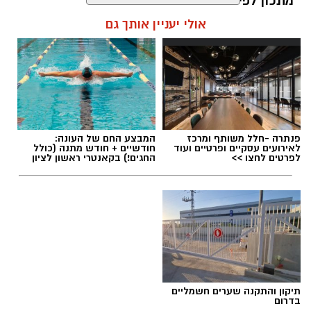
מתכון לפילוג שמפורר אותנו מבפנים.
אולי יעניין אותך גם
אלדה נתנאל / 16:46 24.06.26
תגים:
הפגנות חרדיים גיוס לצה"ל
פנתרה -חלל משותף ומרכז
המבצע החם של העונה:
לאירועים עסקיים ופרטיים ועוד
חודשיים + חודש מתנה (כולל
לפרטים לחצו >>
החגים!) בקאנטרי ראשון לציון
תיקון והתקנה שערים חשמליים
בדרום