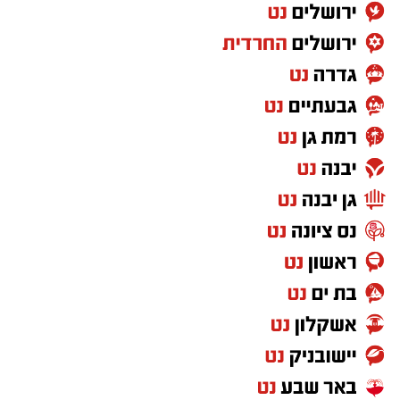
את כל היכולות הנדרשות להשתלבות במסגרת
צבאית.
לכן, הטענה ש"חרדים לא מתאימים לצבא" פשוט
לא מתיישבת עם המציאות שנראית לעין.
ועזבו לרגע את דעתי האישית, שמי שלא תורם
למדינה לא יכול לצפות ליהנות מכל הזכויות שהיא
מעניקה. ולא חסרות דרכים לתרום למדינה שבה
אתה חי, מגדל את ילדיך וישן בביטחון מדי לילה.
אבל מעבר לשאלת השוויון בנטל, אני שואלת את
עצמי איזה מסר אנחנו מעבירים לילדים שלנו,
לציבור הישראלי ולעולם כולו.
מה הם רואים?
עם שמפוצל למחנות.