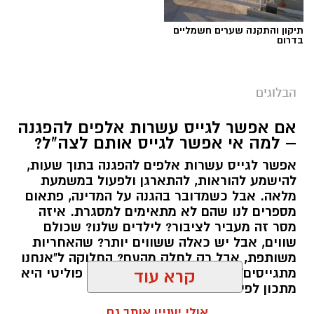
תיקון והתקנה שערים חשמליים
בדרום
הבלוגים
אם אפשר לגייס עשרות אלפים להפגנה
– למה אי אפשר לגייס אותם לצה"ל?
אפשר לגייס עשרות אלפים להפגנה בתוך שעות,
יש לכם מידע חשוב שטרם נחשף? צילומים מאירוע
להישמע להוראות, להתארגן ולפעול במשמעת
מלאה. אבל כשמדובר בהגנה על המדינה, פתאום
חדשותי? מצאתם טעות בכתבה? נשמח שתשתפו
מספרים לנו שהם לא מתאימים למסגרת. איזה
אותנו
מסר זה מעביר לציבור? לילדים שלנו? שכולם
שווים, אבל יש כאלה ששווים יותר? שהאחריות
משותפת, אבל רק לחלק מהעם? החלוקה ל"אנחנו
מתגייסים" ו"הם לא" היא לא רק ויכוח פוליטי היא
קרא עוד
מתכון לפילוג שמפורר אותנו מבפנים.
אולי יעניין אותך גם