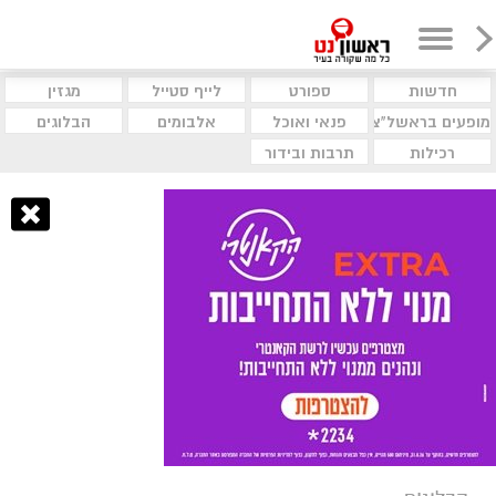
חדשות
ספורט
לייף סטייל
מגזין
מופעים בראשל"צ
פנאי ואוכל
אלבומים
הבלוגים
רכילות
תרבות ובידור