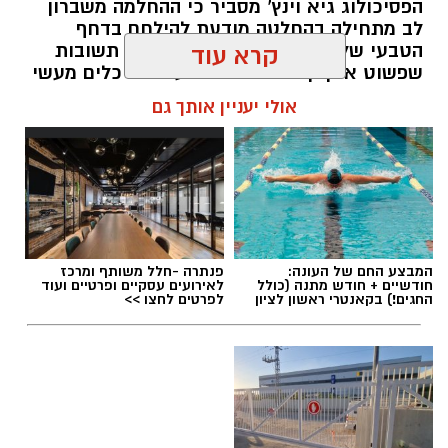
הפסיכולוג גיא וינץ' מסביר כי ההחלמה משברון
לב מתחילה בהחלטה מודעת להילחם בדחף
הטבעי שלנו לייפות את העבר ולחפש תשובות
קרא עוד
שפשוט אינן קיימות. הוא מציע ארגז כלים מעשי
שיעזור לנו, בהדרגה, להשתחרר מהכאב ולהמשיך
אולי יעניין אותך גם
הלאה.
הלב שלנו אולי נשבר לפעמים, אבל אנחנו לא
חייבים להישבר יחד איתו.
מערכת האתר / 09:04 23.07.26
המבצע החם של העונה:
פנתרה -חלל משותף ומרכז
חודשיים + חודש מתנה (כולל
לאירועים עסקיים ופרטיים ועוד
החגים!) בקאנטרי ראשון לציון
לפרטים לחצו >>
תגים:
טד