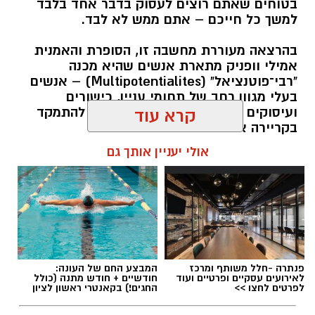
בטוחים שאתם רוצים לעסוק בדבר אחד בלבד
למשך כל חייכם – אתם ממש לא לבד.
בהרצאה מעוררת מחשבה זו, הסופרת והאמנית
אמילי וופניק מתארת אנשים שהיא מכנה
"רבי־פוטנציאל" (Multipotentialites) – אנשים
בעלי מגוון רחב של תחומי עניין, כישורים
ועיסוקים שונים לאורך חייהם, במקום להתמקד
קרא עוד
בקריירה אחת בלבד.
אולי יעניין אותך גם
האם גם אתם כאלה?
אלדה נתנאל / 09:20 07.08.26
פנתרה -חלל משותף ומרכז
המבצע החם של העונה:
לאירועים עסקיים ופרטיים ועוד
חודשיים + חודש מתנה (כולל
לפרטים לחצו >>
החגים!) בקאנטרי ראשון לציון
תגים:
ייעוד