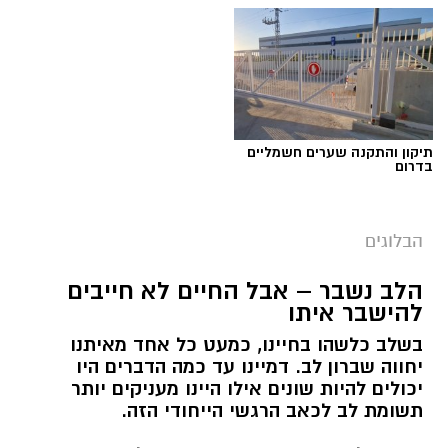
תיקון והתקנה שערים חשמליים
בדרום
הבלוגים
הלב נשבר – אבל החיים לא חייבים
יש לכם מידע חשוב שטרם נחשף? צילומים מאירוע
להישבר איתו
חדשותי? מצאתם טעות בכתבה? נשמח שתשתפו
בשלב כלשהו בחיינו, כמעט כל אחד מאיתנו
אותנו
יחווה שברון לב. דמיינו עד כמה הדברים היו
יכולים להיות שונים אילו היינו מעניקים יותר
תשומת לב לכאב הרגשי הייחודי הזה.