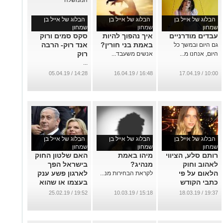
הבלוג של אייל בן
הבלוג של אייל בן
הבלוג של אייל בן
שמחון
שמחון
שמחון
עבדים מודרניים
איך נהפוך להיות
סקס סמים ורוק
באמת בני חורין?
אנד רוק- הרבה
גם היום ובמשך כל
רוק
היום, אנחנו מ...
אנשים משעבד...
...
14:28 / 05.04.19
16:48 / 16.04.19
10:00 / 17.04.19
הבלוג של אייל בן
הבלוג של אייל בן
הבלוג של אייל בן
שמחון
שמחון
שמחון
רותם סלע, הציווי
מיהו באמת
האם שלטון החוק
לאהוב וחוק
מנהיג?
בישראל הפך
הלאום על פי
לארגון פשע ענק
לקראת הבחירות מנ...
כתבי הקודש
בעצמו או שהוא
מונע מפשע
...
19:52 / 25.02.19
15:18 / 10.03.19
19:37 / 18.03.19
ציבורי להתפשט?
...