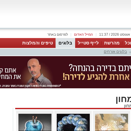
|
המייל האדום
|
לפרסום באתר
כל
מהרשת
לייף סטייל
בלוגים
טיפים והמלצות
בלוגים אורחים
|
חון
חון