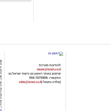
מג
פנ
להודעות מערכת
של
news@isnet.co.il
ח
מ
פרסום באתר ראשון נט ורשת ישראל נט
א
התקשרו -
050-7870908
רכ
(אלדה נתנאל )
elda@isnet.co.il
ק
חי
הב
הב
לי
טר
קו
קו
רא
נט