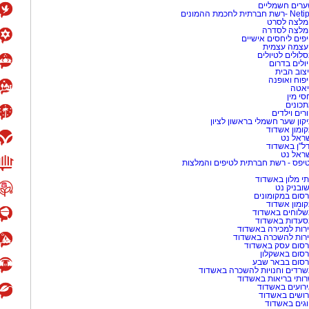
רים חשמליים
-רשת חברתית לחכמת ההמונים
לצה לסרט
מלצה לסדרה
פים ליחסים אישיים
עצמה עצמית
לולים לטיולים
ולים בדרום
צוב הבית
פוח ואופנה
אטה
סי מין
כונים
רים וילדים
קון שער חשמלי בראשון לציון
ומון אשדוד
ראל נט
ל"ן באשדוד
ראל נט
יפס - רשת חברתית לטיפים והמלצות
י מלון באשדוד
שובניק נט
סום במקומונים
ומון אשדוד
לוחים באשדוד
עדות באשדוד
רות למכירה באשדוד
רות להשכרה באשדוד
סום עסק באשדוד
סום באשקלון
סום בבאר שבע
רדים וחנויות להשכרה באשדוד
ותי בריאות באשדוד
רועים באשדוד
ושים באשדוד
גים באשדוד