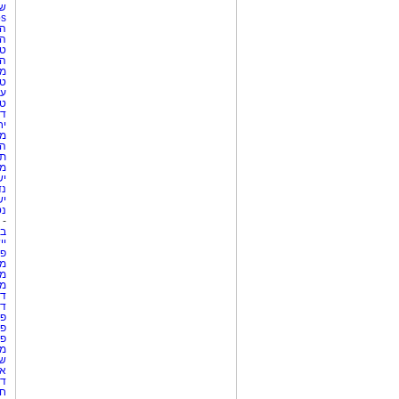
שע
Netips 
המ
ה
טי
ה
מס
טי
עי
טי
די
יח
מת
הו
תי
מק
יש
נד
יש
נט
-
בת
יי
פר
מק
מש
מס
די
די
פר
פר
פר
מש
שר
אי
דר
חו