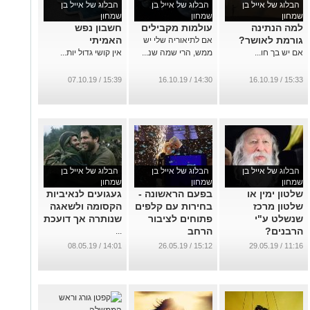
הבלוג של אייל בן
הבלוג של אייל בן
הבלוג של אייל בן
שמחון
שמחון
שמחון
למה הנתינה
עולמות מקבילים
חשבון נפש
גורמת לאושר?
האמיתי
אם לתיאוריה שלי יש
אם יש בך חו...
ממש, הרי שמה שנ...
אין קושי גדול יות...
15:39 / 07.10.19
14:30 / 16.10.19
15:33 / 16.10.19
הבלוג של אייל בן
הבלוג של אייל בן
הבלוג של אייל בן
שמחון
שמחון
שמחון
שלטון ימין או
בפעם הראשונה -
געגועים לנאיביות
שלטון מרכז
בחירות עם קלפים
הקסומה ולשאגה
שנשלט ע"י
פתוחים לציבור
שנותרה אך דועכת
הרבנים?
הרחב
...
...
...
14:01 / 08.05.19
15:12 / 26.05.19
11:16 / 29.05.19