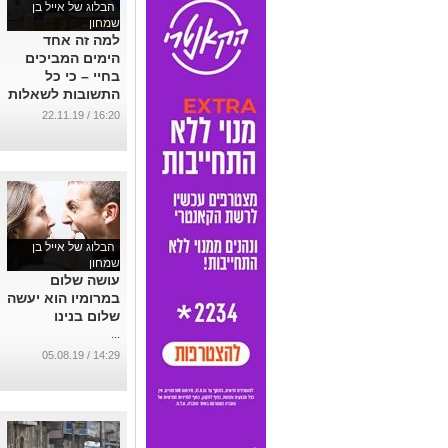
הבלוג של אייל בן
שמחון
למה זה אחד
הימים המביכים
בחיי – כי כל
התשובות לשאלות
שלי - לא טובות
16:20 / 22.11.19
...
הבלוג של אייל בן
שמחון
עושה שלום
במרומיו הוא יעשה
שלום בנינו
...
14:29 / 05.08.19