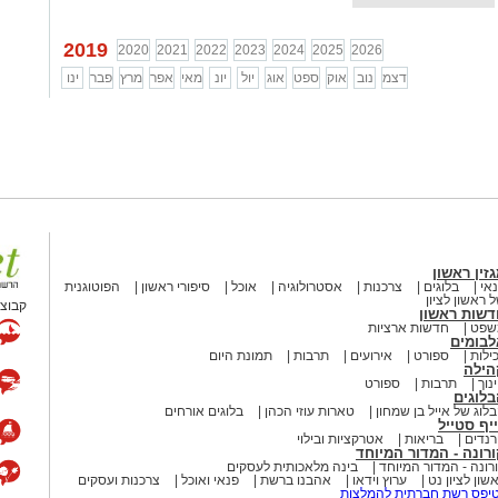
2019
2020
2021
2022
2023
2024
2025
2026
דצמ
נוב
אוק
ספט
אוג
יול
יונ
מאי
אפר
מרץ
פבר
ינו
זין ראשון
אי
בלוגים
צרכנות
אסטרולוגיה
אוכל
סיפורי ראשון
הפוטוגנית
 ראשון לציון
קבוצת
דשות ראשון
שפט
חדשות ארציות
לבומים
ילות
ספורט
אירועים
תרבות
תמונת היום
הילה
נוך
תרבות
ספורט
לוגים
לוג של אייל בן שמחון
טארות עוזי הכהן
בלוגים אורחים
יף סטייל
נדים
בריאות
אטרקציות ובילוי
רונה - המדור המיוחד
רונה - המדור המיוחד
בינה מלאכותית לעסקים
שון לציון נט
ערוץ וידאו
אהבנו ברשת
פנאי ואוכל
צרכנות ועסקים
יפס רשת חברתית להמלצות