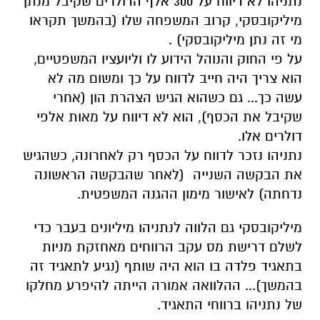
נתניהו לא דיווח על 300 אלף הדולרים שקיבל מנתן
מיליקובסקי, קרוב המשפחה שלו (בהמשך תקראו
מי זה נתן מיליקובסקי) .
על פי החוק והנוהל הידוע לו וליועציו המשפטיים,
הוא צריך היה חייב לדווח על כך ומשום מה לא
עשה כך... גם כשהוא הגיש הצהרת הון (אחרי
שקיבל את הכסף), הוא לא דיווח על מאות אלפי
דולרים אלו.
נתניהו נזכר לדווח על הכסף רק לאחרונה, כשהגיש
את הבקשה השנייה (לאחר שהבקשה הראשונה
נדחתה) לאישור מימון ההגנה המשפטית.
מיליקובסקי גם הלווה לנתניהו מיליונים בעבר כדי
לשלם דרישת מס עקב הרווחים מאחזקת מניות
בתאגיד פלדה בו הוא היה שותף (נגיע לתאגיד זה
בהמשך)... ההלוואה אמורה הייתה להיפרע מחלקו
של נתניהו ברווחי התאגיד.