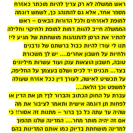
ראש ממשלה לא רק צריך להיות מוכתר כאזרח
מספר אחד, אלא גם להתנהג כך, לשמש דוגמה
למופת לאזרחים ולכל הדורות הבאים – ראש
הממשלה חייב להוות דמות למופת ולחיקוי וחלילה
להתיר את הרסן להתנהגות מושחתת של מגיע לי!
תנו לי עוד! להיות כבול ברשתם של נדבנים
ולחיות על חשבון אחרים.... יש לך משכורת
טובה, חשבון הוצאות ענק ועוד עשרות מיליונים
בצד... תכניס יד לכיס ושלם בעצמך על החליפה,
על תכשיט לאישה, לעורך דין ככל אזרח שעולה
למשפט וכך הלאה....
עברת על החוק הכתוב והברור לך? תן את הדין או
לפחות תן דוגמה אישית ותאמר לציבור את מה
שהיה עד עתה כל כך ברור – מתנות זה אסור!! כי
אם זה יהיה מותר מחר.... המדינה שלנו תהפוך
למדינה מושחתת בדיוק כמו אותם המדינות בהם