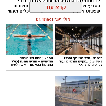
לב מתחילה בהחלטה מודעת להילחם בדחף
הטבעי שלנו לייפות את העבר ולחפש תשובות
קרא עוד
שפשוט אינן קיימות. הוא מציע ארגז כלים מעשי
שיעזור לנו, בהדרגה, להשתחרר מהכאב ולהמשיך
אולי יעניין אותך גם
הלאה.
הלב שלנו אולי נשבר לפעמים, אבל אנחנו לא
חייבים להישבר יחד איתו.
מערכת האתר / 09:04 23.07.26
פנתרה -חלל משותף ומרכז
המבצע החם של העונה:
לאירועים עסקיים ופרטיים ועוד
חודשיים + חודש מתנה (כולל
לפרטים לחצו >>
החגים!) בקאנטרי ראשון לציון
תגים:
טד