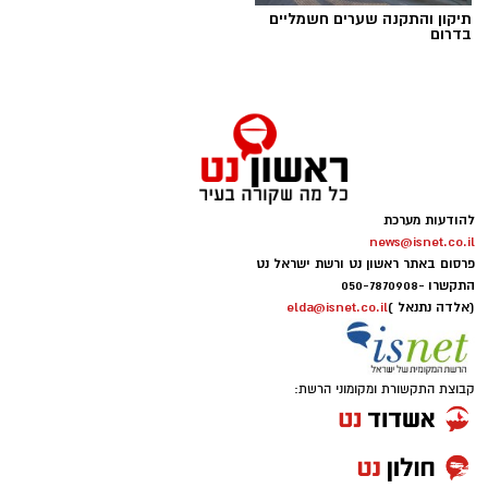
תיקון והתקנה שערים חשמליים
בדרום
להודעות מערכת
news@isnet.co.il
יש לכם מידע חשוב שטרם נחשף? צילומים מאירוע
פרסום באתר ראשון נט ורשת ישראל נט
חדשותי? מצאתם טעות בכתבה? נשמח שתשתפו
התקשרו -
050-7870908
אותנו
(אלדה נתנאל )
elda@isnet.co.il
קבוצת התקשורת ומקומוני הרשת: