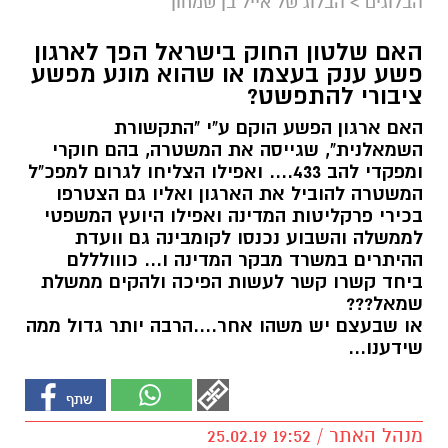
הבלוגים
>
הבלוג של אייל בן שמחון
האם שלטון החוק בישראל הפך לארגון
פשע ענק בעצמו או שהוא מונע מפשע
ציבורי להתפשט?
האם ארגון הפשע הוקם ע"י "התקשורת
השמאלנית", שגייסה את המשטרה, בהם חוקרי
ומפקדי להב 433.... ואפילו הצליחו לגרום למפכ"ל
המשטרה להוביל את הארגון ואליו גם הצטרפו
בכירי פרקליטות המדינה ואפילו היועץ המשפטי
לממשלה והשבוע נכנסו לקומבינה גם וועדת
ההיתרים במשרד מבקר המדינה ו... כווולללם
ביחד קשרו קשר לעשות הפיכה ולהקים ממשלת
שמאל???
או שבעצם יש משהו אחר....הרבה יותר גדול ממה
שידענו...
מנהל האתר / 19:52 25.02.19