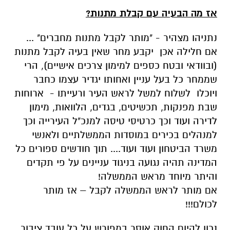
אז מה הבעיה עם קבלת מתנות?
נתניהו מצהיר - "מותר לקבל מתנות מחברים" ...
אם חלילה אכן יקבע מחר שאין בעיה לקבל מתנות
(ובוודאי ובטח כספים למימון צרכים אישיים), הרי
שממחר כל בעל עניין ואחותו יגדיר עצמו כחבר
ויוכלו לשלוח למשל לראש העיר ורעייתו - ארוחות
שבת מפנקות, תכשיטים, בגדים, הלוואות, מימון
לדירה ועוד וכך כרטיסי טיסה למנכ"ל העירייה וכך
למנהלים בכירים במוסדות הממשלתיים ולאנשי
משרד הביטחון ועוד ועוד.... תוך חודשים ספורים כל
המדינה תהיה נגועה בניגוד עניינים על פי תקדים
והיתר מיוחד מראש הממשלה!
אם מותר לראש הממשלה לקבל – אז מותר
לכולם!!!
נכון להיום החוק אוסר במפורש על כל עובד ציבור