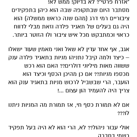
"אזרח פרטי"? לא בדיוק! ממש לא!
מסתבר היום שבתקופה שבה הוא כיהן בתפקידים
ציבוריים רמי דרג (מהם שנה כראש ממשלה) הוא
היה גם בעלים של תאגיד פלדה וזאת מבלי לדווח
כראוי וכמתבקש מכל איש ציבור ולו הזוטר ביותר.
אגב, אף אחד עדין לא שאל ואני מאמין שעוד ישאלו
– כיצד ולמה קיבל נתניהו מניות בתאגיד פלדה ענק
ששווה מאות מיליוני דולרים?? האם הוא רכש
מכספו מניות?? אם כן מהיכן הכסף וכיצד הוא
הועבר, הרי שבשביל לרכוש מניות בתאגיד ענק הוא
צריך היה להעמיד הון עצום ...!
אם לא תמורת כסף חי, אז תמורת מה המניות ניתנו
לו???
אולי עבור ניהול?? לא, הרי הוא לא היה בעל תפקיד
רשמי בחברה...