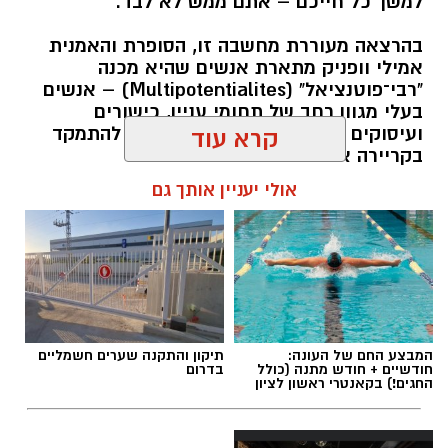
למשך כל חייכם – אתם ממש לא לבד.
בהרצאה מעוררת מחשבה זו, הסופרת והאמנית
אמילי וופניק מתארת אנשים שהיא מכנה
"רבי־פוטנציאל" (Multipotentialites) – אנשים
בעלי מגוון רחב של תחומי עניין, כישורים
ועיסוקים שונים לאורך חייהם, במקום להתמקד
קרא עוד
בקריירה אחת בלבד.
אולי יעניין אותך גם
האם גם אתם כאלה?
אלדה נתנאל / 09:20 07.08.26
המבצע החם של העונה:
תיקון והתקנה שערים חשמליים
חודשיים + חודש מתנה (כולל
בדרום
החגים!) בקאנטרי ראשון לציון
תגים:
ייעוד