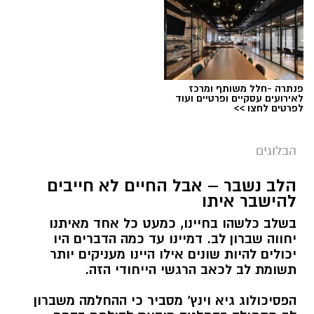
פנתרה -חלל משותף ומרכז
לאירועים עסקיים ופרטיים ועוד
לפרטים לחצו >>
הבלוגים
הלב נשבר – אבל החיים לא חייבים
יש לכם מידע חשוב שטרם נחשף? צילומים מאירוע
להישבר איתו
חדשותי? מצאתם טעות בכתבה? נשמח שתשתפו
בשלב כלשהו בחיינו, כמעט כל אחד מאיתנו
אותנו
יחווה שברון לב. דמיינו עד כמה הדברים היו
יכולים להיות שונים אילו היינו מעניקים יותר
תשומת לב לכאב הרגשי הייחודי הזה.
הפסיכולוג גיא וינץ' מסביר כי ההחלמה משברון