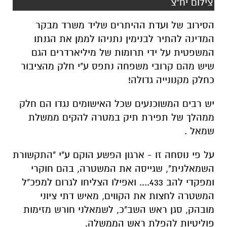
צילום יח"צ
הסירוב של ועדת ההיתרים שליד משרד מבקר
המדינה להתיר לבנימין נתניהו לממן את הגנתו
המשפטית על ידי תרומות של מיליארדרים הגם
שיש מהם קרובי משפחה נתפס ע"י חלק מהציבור
כחלק מקנונייה גדולה!
יש רבים המשוכנעים שכל האישומים נגדו הם חלק
ממהלך של תפירת תיק במטרה להקים ממשלת
שמאל .
על פי נוסחה זו - ארגון הפשע הוקם ע"י "התקשורת
השמאלנית", שגייסה את המשטרה, בהם חוקרי
ומפקדי להב 433.... ואפילו הצליחו לגרום למפכ"ל
המשטרה לחצות את הקווים, מאיש דתי ציוני
מובהק, סגן ראש השב"כ, לשמאלני חורש מזימות
פוליטיות להפלת ראש הממשלה.