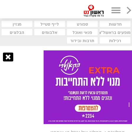
חדשות
ספורט
לייף סטייל
מגזין
מופעים בראשל"צ
פנאי ואוכל
אלבומים
הבלוגים
רכילות
תרבות ובידור