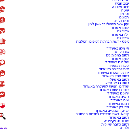
ולים בדרום
צוב הבית
פוח ואופנה
אטה
סי מין
כונים
רים וילדים
קון שער חשמלי בראשון לציון
ומון אשדוד
ראל נט
ל"ן באשדוד
ראל נט
יפס - רשת חברתית לטיפים והמלצות
י מלון באשדוד
שובניק נט
סום במקומונים
ומון אשדוד
לוחים באשדוד
עדות באשדוד
רות למכירה באשדוד
רות להשכרה באשדוד
סום עסק באשדוד
סום באשקלון
סום בבאר שבע
רדים וחנויות להשכרה באשדוד
ותי בריאות באשדוד
רועים באשדוד
ושים באשדוד
גים באשדוד
נונה באשדוד
רכי דין באשדוד
רים חשמליים באשדוד
-רשת חברתית לחכמת ההמונים
סום באשדוד
דוד נט ויקיפדיה
סום כתבה שיווקית
לון נט