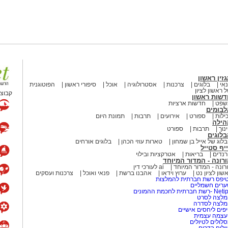
זין ראשון
אי
בלוגים
צרכנות
אסטרולוגיה
אוכל
סיפורי ראשון
הפוטוגנית
 ראשון לציון
קבוצת
דשות ראשון
שפט
חדשות ארציות
לבומים
ילות
ספורט
אירועים
תרבות
תמונת היום
הילה
נוך
תרבות
ספורט
לוגים
לוג של אייל בן שמחון
טארות עוזי הכהן
בלוגים אורחים
יף סטייל
נדים
בריאות
אטרקציות ובילוי
רונה - המדור המיוחד
רונה - המדור המיוחד
ai לעורכי דין
שון לציון נט
ערוץ וידאו
אהבנו ברשת
פנאי ואוכל
צרכנות ועסקים
יפס רשת חברתית להמלצות
רים חשמליים
-רשת חברתית לחכמת ההמונים
לצה לסרט
מלצה לסדרה
פים ליחסים אישיים
עצמה עצמית
לולים לטיולים