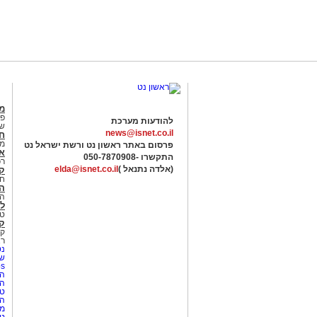
מג
פנ
להודעות מערכת
של
news@isnet.co.il
ח
מ
פרסום באתר ראשון נט ורשת ישראל נט
א
התקשרו -
050-7870908
רכ
(אלדה נתנאל )
elda@isnet.co.il
ק
חי
הב
הב
לי
טר
קו
קו
רא
נט
שע
Netips 
המ
ה
טי
ה
מס