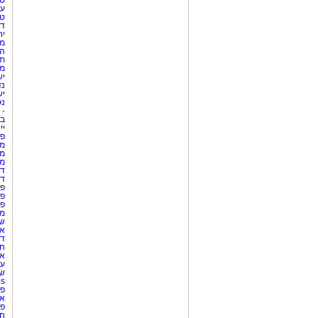
טי
עי
טי
די
יח
מת
הו
תי
מק
יש
נד
יש
נט
-
בת
יי
פר
מק
מש
מס
די
די
פר
פר
פר
מש
שר
אי
דר
חו
אר
עו
שע
Netips 
פר
אש
פר
חו