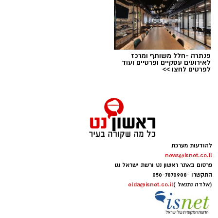
פנתרה -חלל משותף ומרכז
לאירועים עסקיים ופרטיים ועוד
לפרטים לחצו >>
הפגנות חרדים chatgpt
הפגנות הענק היום, ששיבשו את סדר היום של
להודעות מערכת
מאות אלפי אזרחים, העלו אצלי שאלה
.
news@isnet.co.il
פרסום באתר ראשון נט ורשת ישראל נט
התקשרו -
050-7870908
אם הציבור החרדי יודע להתגייס בהמוניו להפגנות,
(אלדה נתנאל )
elda@isnet.co.il
להישמע להוראות, להתארגן במהירות, לפעול יחד
למען מטרה משותפת, לתמוך אחד בשני, להתלבש