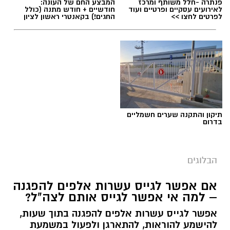
פנתרה -חלל משותף ומרכז
המבצע החם של העונה:
לאירועים עסקיים ופרטיים ועוד
חודשיים + חודש מתנה (כולל
לפרטים לחצו >>
החגים!) בקאנטרי ראשון לציון
תגים:
טד
תיקון והתקנה שערים חשמליים
בדרום
הבלוגים
אם אפשר לגייס עשרות אלפים להפגנה
– למה אי אפשר לגייס אותם לצה"ל?
אפשר לגייס עשרות אלפים להפגנה בתוך שעות,
יש לכם מידע חשוב שטרם נחשף? צילומים מאירוע
להישמע להוראות, להתארגן ולפעול במשמעת