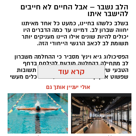
הלב נשבר – אבל החיים לא חייבים
יש לכם מידע חשוב שטרם נחשף? צילומים מאירוע
להישבר איתו
חדשותי? מצאתם טעות בכתבה? נשמח שתשתפו
בשלב כלשהו בחיינו, כמעט כל אחד מאיתנו
אותנו
יחווה שברון לב. דמיינו עד כמה הדברים היו
יכולים להיות שונים אילו היינו מעניקים יותר
תשומת לב לכאב הרגשי הייחודי הזה.
הפסיכולוג גיא וינץ' מסביר כי ההחלמה משברון
לב מתחילה בהחלטה מודעת להילחם בדחף
הטבעי שלנו לייפות את העבר ולחפש תשובות
קרא עוד
שפשוט אינן קיימות. הוא מציע ארגז כלים מעשי
שיעזור לנו, בהדרגה, להשתחרר מהכאב ולהמשיך
אולי יעניין אותך גם
הלאה.
הלב שלנו אולי נשבר לפעמים, אבל אנחנו לא
חייבים להישבר יחד איתו.
מערכת האתר / 09:04 23.07.26