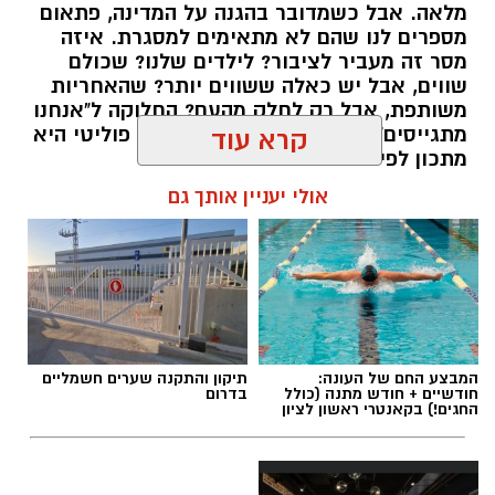
מלאה. אבל כשמדובר בהגנה על המדינה, פתאום
חדשותי? מצאתם טעות בכתבה? נשמח שתשתפו
מספרים לנו שהם לא מתאימים למסגרת. איזה
אותנו
מסר זה מעביר לציבור? לילדים שלנו? שכולם
שווים, אבל יש כאלה ששווים יותר? שהאחריות
משותפת, אבל רק לחלק מהעם? החלוקה ל"אנחנו
מתגייסים" ו"הם לא" היא לא רק ויכוח פוליטי היא
קרא עוד
מתכון לפילוג שמפורר אותנו מבפנים.
אולי יעניין אותך גם
אלדה נתנאל / 16:46 24.06.26
תגים:
הפגנות חרדיים גיוס לצה"ל
המבצע החם של העונה:
תיקון והתקנה שערים חשמליים
חודשיים + חודש מתנה (כולל
בדרום
החגים!) בקאנטרי ראשון לציון