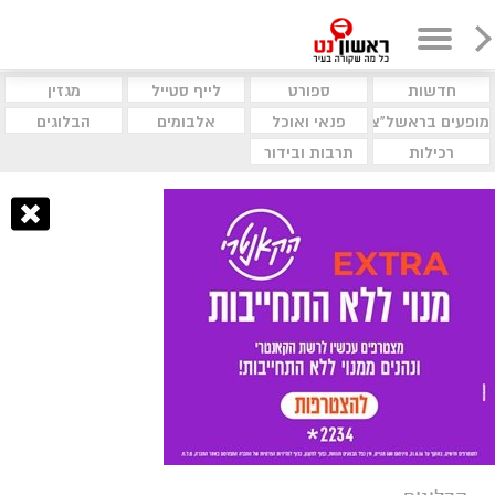
חדשות
ספורט
לייף סטייל
מגזין
מופעים בראשל"צ
פנאי ואוכל
אלבומים
הבלוגים
רכילות
תרבות ובידור