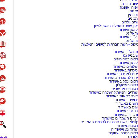
ולים בדרום
צוב הבית
פוח ואופנה
אטה
סי מין
כונים
רים וילדים
קון שער חשמלי בראשון לציון
ומון אשדוד
ראל נט
ל"ן באשדוד
ראל נט
יפס - רשת חברתית לטיפים והמלצות
י מלון באשדוד
שובניק נט
סום במקומונים
ומון אשדוד
לוחים באשדוד
עדות באשדוד
רות למכירה באשדוד
רות להשכרה באשדוד
סום עסק באשדוד
סום באשקלון
סום בבאר שבע
רדים וחנויות להשכרה באשדוד
ותי בריאות באשדוד
רועים באשדוד
ושים באשדוד
גים באשדוד
נונה באשדוד
רכי דין באשדוד
רים חשמליים באשדוד
-רשת חברתית לחכמת ההמונים
סום באשדוד
דוד נט ויקיפדיה
סום כתבה שיווקית
לון נט