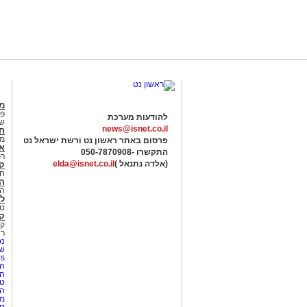
מג
פנ
להודעות מערכת
של
news@isnet.co.il
ח
מ
פרסום באתר ראשון נט ורשת ישראל נט
א
התקשרו -
050-7870908
רכ
(אלדה נתנאל )
elda@isnet.co.il
ק
חי
הב
הב
לי
טר
קו
קו
רא
נט
שע
Netips 
המ
ה
טי
ה
מס