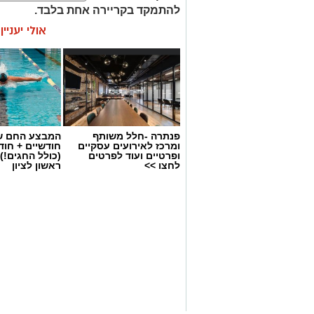
להתמקד בקריירה אחת בלבד.
אולי יעניי
האם גם אתם כאלה?
פנתרה -חלל משותף
המבצע החם של
ומרכז לאירועים עסקיים
חודשיים + חו
ופרטיים ועוד לפרטים
(כולל החגים!)
לחצו >>
ראשון לציון
יש לכם מידע חשוב שטרם נחשף? צילומים
בכתבה? נשמח שתשתפו אותנו