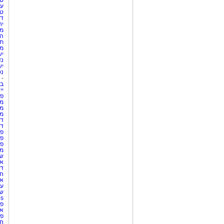
טי
עי
טי
די
יח
מת
הו
תי
מק
יש
נד
יש
נט
-
בת
יי
פר
מק
מש
מס
די
די
פר
פר
פר
מש
שר
אי
דר
חו
אר
עו
שע
Netips 
פר
אש
פר
חו