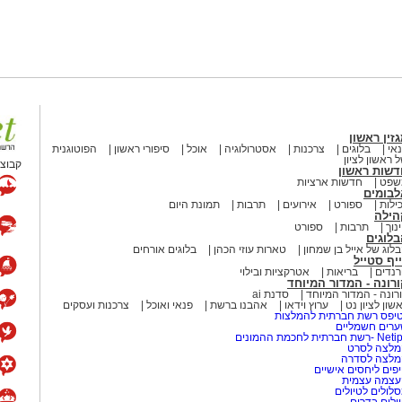
זין ראשון
אי
בלוגים
צרכנות
אסטרולוגיה
אוכל
סיפורי ראשון
הפוטוגנית
 ראשון לציון
קבוצת
דשות ראשון
שפט
חדשות ארציות
לבומים
ילות
ספורט
אירועים
תרבות
תמונת היום
הילה
נוך
תרבות
ספורט
לוגים
לוג של אייל בן שמחון
טארות עוזי הכהן
בלוגים אורחים
יף סטייל
נדים
בריאות
אטרקציות ובילוי
רונה - המדור המיוחד
רונה - המדור המיוחד
סדנת ai
שון לציון נט
ערוץ וידאו
אהבנו ברשת
פנאי ואוכל
צרכנות ועסקים
יפס רשת חברתית להמלצות
רים חשמליים
-רשת חברתית לחכמת ההמונים
לצה לסרט
מלצה לסדרה
פים ליחסים אישיים
עצמה עצמית
לולים לטיולים