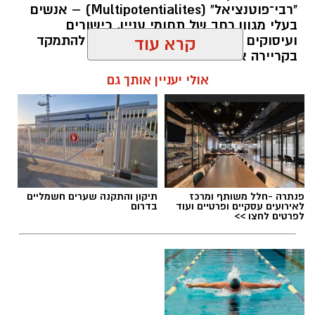
"רבי־פוטנציאל" (Multipotentialites) – אנשים
בעלי מגוון רחב של תחומי עניין, כישורים
ועיסוקים שונים לאורך חייהם, במקום להתמקד
קרא עוד
בקריירה אחת בלבד.
אולי יעניין אותך גם
האם גם אתם כאלה?
אלדה נתנאל / 09:20 07.08.26
פנתרה -חלל משותף ומרכז
תיקון והתקנה שערים חשמליים
לאירועים עסקיים ופרטיים ועוד
בדרום
לפרטים לחצו >>
תגים:
ייעוד