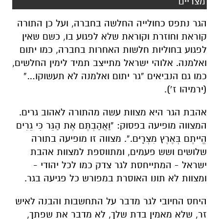
מצריים
הגר נתפס כחולייה החלשה בחברה, ועל כן התורה
קוראת וחוזרת וקוראת שלא לפגוע בו, כשם שאין
לפגוע בחוליות חלשות האחרות בחברה, כמו יתום
ואלמנה. אלוהי ישראל מתייצב תמיד לימין החלשים,
כמו גם הנביאים “גר יתום ואלמנה לא תעשוקו…”
(ירמיהו ז’).
אהבת הגר היא מצוות עשה מהתורה לאהוב גרים.
המצווה מופיעה בפסוק: ”וַאֲהַבְתֶּם אֶת הַגֵּר כִּי גֵרִים
הֱיִיתֶם בְּאֶרֶץ מִצְרָיִם.”. מצווה זו מופיעה בתורה
שלושים ושש פעמים, ומתווספת למצוות אהבת
ישראל - המתייחסת לגר צדק כמו לכל יהודי -
ומצוות לא תונו האוסרת במפורש כל פגיעה בגר.
היחס החיובי לגר מדבר על התחשבות והבנה לאיש
זר, שלא מאמין בדת שלך, לא מדבר את שפתך,