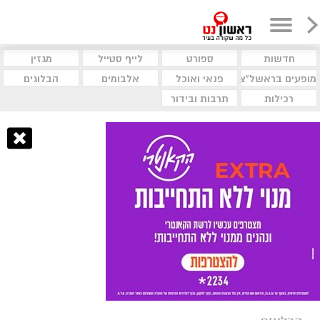
חדשות
ספורט
לייף סטייל
מגזין
מופעים בראשל"צ
פנאי ואוכל
אלבומים
הבלוגים
רכילות
תרבות ובידור