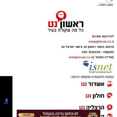
טוען כתבה...
יש לכם מידע חשוב שטרם נחשף? צילומים מאירוע
חדשותי? מצאתם טעות בכתבה? נשמח שתשתפו
להודעות מערכת
news@isnet.co.il
אותנו
פרסום באתר ראשון נט ורשת ישראל נט
התקשרו -
050-7870908
(אלדה נתנאל )
elda@isnet.co.il
קבוצת התקשורת ומקומוני הרשת: