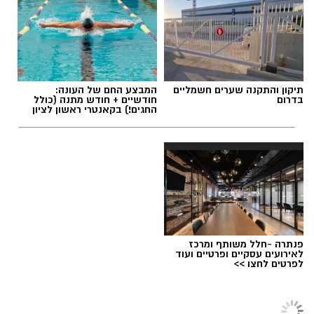
אולי יעניין אותך גם
הלאה.
הלב שלנו אולי נשבר לפעמים, אבל אנחנו לא
חייבים להישבר יחד איתו.
מערכת האתר / 09:04 23.07.26
תיקון והתקנה שערים חשמליים
המבצע החם של העונה:
בדרום
חודשיים + חודש מתנה (כולל
החגים!) בקאנטרי ראשון לציון
תגים:
טד
פנתרה -חלל משותף ומרכז
לאירועים עסקיים ופרטיים ועוד
לפרטים לחצו >>