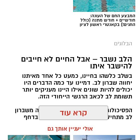
המבצע החם של העונה:
חודשיים + חודש מתנה (כולל
החגים!) בקאנטרי ראשון לציון
הבלוגים
הלב נשבר – אבל החיים לא חייבים
יש לכם מידע חשוב שטרם נחשף? צילומים מאירוע
להישבר איתו
חדשותי? מצאתם טעות בכתבה? נשמח שתשתפו
בשלב כלשהו בחיינו, כמעט כל אחד מאיתנו
אותנו
יחווה שברון לב. דמיינו עד כמה הדברים היו
יכולים להיות שונים אילו היינו מעניקים יותר
תשומת לב לכאב הרגשי הייחודי הזה.
הפסיכולוג גיא וינץ' מסביר כי ההחלמה משברון
לב מתחילה בהחלטה מודעת להילחם בדחף
הטבעי שלנו לייפות את העבר ולחפש תשובות
קרא עוד
שפשוט אינן קיימות. הוא מציע ארגז כלים מעשי
שיעזור לנו, בהדרגה, להשתחרר מהכאב ולהמשיך