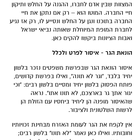
המצוות שבין אדם לחברו, ההגנה על החלש ותיקון
חיי החברה. המוטו הוא – רק אם נתקן את חיי
החברה בתוכנו ונגן על החלש ונסייע לו, רק אז נגיע
לחברת המופת המיוחלת שאותה נביאי ישראל
ואבות הציונות ביקשו להקים כאן.
הונאת הגר - איסור לפרט ולכלל
איסור הונאת הגר שבפרשת משפטים נזכר בלשון
יחיד בלבד, "וגר לא תונה", ואילו בפרשת קדושים,
פותח הפסוק בלשון יחיד ומסיים בלשון רבים: "וכי
יגור אתך גר בארצכם, לא תונו אתו". נראה
שהאיסור מופנה הן ליחיד ביחסיו עם הזולת הן
לרשות השלטונית ולציבור.
אין לקפח את הגר לעומת האזרח מבחינת זכויותיו
וחובותיו. ואילו כאן נאמר "לא תונו" בלשון רבים;