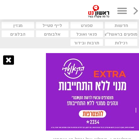
חדשות
ספורט
לייף סטייל
מגזין
מופעים בראשל"צ
פנאי ואוכל
אלבומים
הבלוגים
רכילות
תרבות ובידור