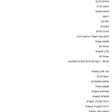
טיולים בדרום
עיצוב הבית
טיפוח ואופנה
דיאטה
יחסי מין
מתכונים
הורים וילדים
תיקון שער חשמלי בראשון לציון
מקומון אשדוד
ישראל נט
נדל"ן באשדוד
ישראל נט
נטיפס - רשת חברתית לטיפים והמלצות
-
בתי מלון באשדוד
יישובניק נט
פרסום במקומונים
מקומון אשדוד
משלוחים באשדוד
מסעדות באשדוד
דירות למכירה באשדוד
דירות להשכרה באשדוד
פרסום עסק באשדוד