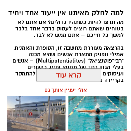
למה לחלק מאיתנו אין ייעוד אחד ויחיד
מה תרצו להיות כשתהיו גדולים? אם אתם לא
בטוחים שאתם רוצים לעסוק בדבר אחד בלבד
למשך כל חייכם – אתם ממש לא לבד.
בהרצאה מעוררת מחשבה זו, הסופרת והאמנית
אמילי וופניק מתארת אנשים שהיא מכנה
"רבי־פוטנציאל" (Multipotentialites) – אנשים
בעלי מגוון רחב של תחומי עניין, כישורים
ועיסוקים שונים לאורך חייהם, במקום להתמקד
קרא עוד
בקריירה אחת בלבד.
אולי יעניין אותך גם
האם גם אתם כאלה?
אלדה נתנאל / 09:20 07.08.26