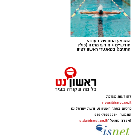
תגים:
טד
המבצע החם של העונה:
חודשיים + חודש מתנה (כולל
החגים!) בקאנטרי ראשון לציון
להודעות מערכת
news@isnet.co.il
יש לכם מידע חשוב שטרם נחשף? צילומים מאירוע
פרסום באתר ראשון נט ורשת ישראל נט
חדשותי? מצאתם טעות בכתבה? נשמח שתשתפו
התקשרו -
050-7870908
אותנו
(אלדה נתנאל )
elda@isnet.co.il