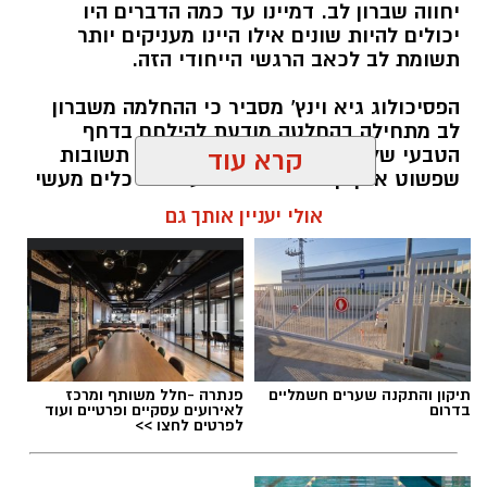
יחווה שברון לב. דמיינו עד כמה הדברים היו
יכולים להיות שונים אילו היינו מעניקים יותר
תשומת לב לכאב הרגשי הייחודי הזה.
הפסיכולוג גיא וינץ' מסביר כי ההחלמה משברון
לב מתחילה בהחלטה מודעת להילחם בדחף
הטבעי שלנו לייפות את העבר ולחפש תשובות
קרא עוד
שפשוט אינן קיימות. הוא מציע ארגז כלים מעשי
שיעזור לנו, בהדרגה, להשתחרר מהכאב ולהמשיך
אולי יעניין אותך גם
הלאה.
הלב שלנו אולי נשבר לפעמים, אבל אנחנו לא
חייבים להישבר יחד איתו.
מערכת האתר / 09:04 23.07.26
תיקון והתקנה שערים חשמליים
פנתרה -חלל משותף ומרכז
בדרום
לאירועים עסקיים ופרטיים ועוד
לפרטים לחצו >>