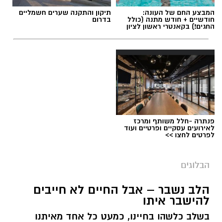
המבצע החם של העונה:
תיקון והתקנה שערים חשמליים
חודשיים + חודש מתנה (כולל
בדרום
החגים!) בקאנטרי ראשון לציון
תגים:
ייעוד
פנתרה -חלל משותף ומרכז
לאירועים עסקיים ופרטיים ועוד
לפרטים לחצו >>
הבלוגים
הלב נשבר – אבל החיים לא חייבים
יש לכם מידע חשוב שטרם נחשף? צילומים מאירוע
להישבר איתו
חדשותי? מצאתם טעות בכתבה? נשמח שתשתפו
בשלב כלשהו בחיינו, כמעט כל אחד מאיתנו
אותנו