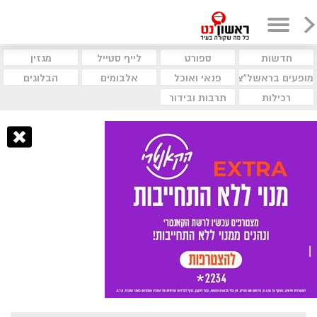
חדשות
ספורט
לייף סטייל
מגזין
מופעים בראשל"צ
פנאי ואוכל
אלבומים
הבלוגים
רכילות
תרבות ובידור