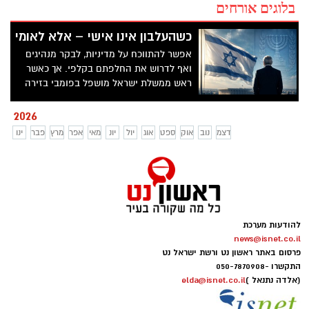
בלוגים אורחים
כשהעלבון אינו אישי – אלא לאומי
אפשר להתווכח על מדיניות, לבקר מנהיגים
ואף לדרוש את החלפתם בקלפי. אך כאשר
ראש ממשלת ישראל מושפל בפומבי בזירה
הבינלאומית, הפגיעה אינה רק באדם עצמו –
אלא גם בכבודה של המדינה שהוא מייצג. בין
2026
שאול המלך לנתניהו, מחשבות על גבולות
דצמ
נוב
אוק
ספט
אוג
יול
יונ
מאי
אפר
מרץ
פבר
ינו
הביקורת ועל כבוד לאומי
להודעות מערכת
news@isnet.co.il
פרסום באתר ראשון נט ורשת ישראל נט
התקשרו -
050-7870908
(אלדה נתנאל )
elda@isnet.co.il