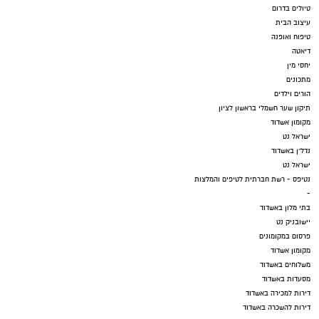
טיולים בדרום
עיצוב הבית
טיפוח ואופנה
דיאטה
יחסי מין
מתכונים
הורים וילדים
תיקון שער חשמלי בראשון לציון
מקומון אשדוד
ישראל נט
נדל"ן באשדוד
ישראל נט
נטיפס - רשת חברתית לטיפים והמלצות
-
בתי מלון באשדוד
יישובניק נט
פרסום במקומונים
מקומון אשדוד
משלוחים באשדוד
מסעדות באשדוד
דירות למכירה באשדוד
דירות להשכרה באשדוד