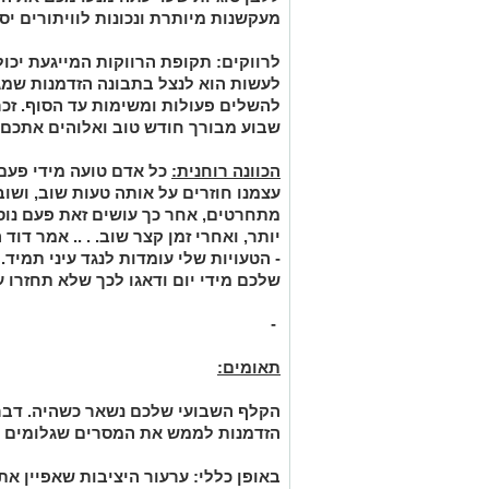
מעקשנות מיותרת ונכונות לוויתורים יס
לרווקים:
תקופת הרווקות המייגעת יכו
לעשות הוא לנצל בתבונה הזדמנות שמג
להשלים פעולות ומשימות עד הסוף. זכר
שבוע מבורך חודש טוב ואלוהים אתכם!
הכוונה רוחנית:
כל אדם טועה מידי פעם
עצמנו חוזרים על אותה טעות שוב, ושוב,
מתחרטים, אחר כך עושים זאת פעם נוס
יותר, ואחרי זמן קצר שוב. . .. אמר דו
- הטעויות שלי עומדות לנגד עיני תמי
שלכם מידי יום ודאגו לכך שלא תחזרו ע
-
תאומים:
הקלף השבועי שלכם נשאר כשהיה. דבר 
הזדמנות לממש את המסרים שגלומים ב
באופן כללי:
ערעור היציבות שאפיין את