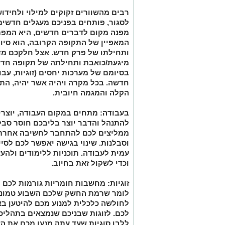
רבים מהשוורים זקוקים למילוי ולחידו
לסגור, פותחים בפניכם מעגלים חדשים
מפנה מקום לדברים חדשים, היא המפתח
המאפיין של התקופה הקרובה, הוא סיומ
ותחילתו של פרק חדש. אצל חלקכם מד
מיגעת/כואבת ותחילתה של תקופה חדש
בסיומם של מערכות יחסים (זוגיות, עב
חדשה. בכל מקרה ויהיה אשר יהיה, הת
הקלה והמגמה חיובית.
בעבודה:
מתחים במקום העבודה, יוצרי
להתנהל והדבר יוצר בליבכם חוסר סבל
ממליצים לכם להתחבר לחשיבה אחרת 
וסבלנות. שינוי בגישה יאפשר לכם לסי
עמית לעבודה. תוכניות ללימודים ולהע
וכדי לשקול זאת בחיוב.
זוגיות:
מחשבות חומריות גורמות לכם ל
לומר שרמת החשק שלכם השבוע טמונה 
לחולשה כלכלית למנוע מכם להיטען באנ
לכם. לזוגות שבניכם שנמצאים בתהליכי
ללבן סוגיות שעד עתה מנעו מכם את ה