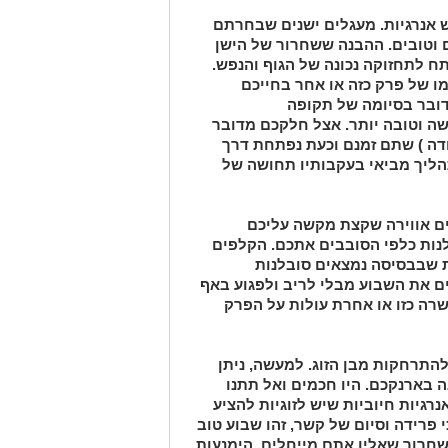
ש אנרגיות. מעגלים ישנים שבחרתם
 וטובים. ההבנה ששחרור של הישן
 לתחזוקה נכונה של הגוף והנפש.
ו של פרק כזה או אחר בחייכם
ובר בסיומה של תקופה
ה וטובה יותר. אצל חלקכם מדובר
ודה ) שתם זמנם וכעת נפתחת דרך
הליך מביאי בעקבותיו תחושה של
ם אווירה שקצת מקשה עליכם
נות כלפי הסובבים אתכם. הקלפים
שבבסיסה נמצאים סובלנות
ים את השבוע מבלי לריב ולפגוע באף
שרה כזו או אחרת עולות על הפרק
התרחקות מבן הזוג. למעשה, ניתן
בארנקכם. היו חכמים ואל תתנו
רגיות חיוביות שיש לזוגיות להציע
 פרידה וסיום של קשר, זהו שבוע טוב
שחרור שאליו אתם מייחלים. הימנעות