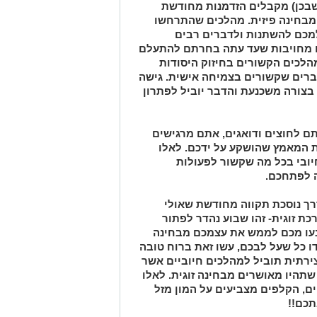
 שבכן) מקבלים הזדמנות מחודשת
 מבחינה פיזית. מהלכים שהתרחשו
מכם להשתנות ולדברים רבים
ם מחויבות שעד עתה בחרתם להתעלם
הלכים הקשורים בחיזוק היסודות
דברים שקשורים בצמיחה אישית. גישה
צורה משכנעת והדבר יוביל לפתרון
ם לחוצים ודואגים, אתם מרגישים
 המאמץ שהושקע על ידכם. לאלו
ובי בכל מה שקשור לפעולות
 לפתחכם.
ך נוסכת תקווה מחודשת שאולי
ת זוגית- זהו שבוע נהדר לפתור
מנעו מכם לממש את עצמכם מבחינה
דו כל שעל לבכם, עשו זאת ברוח טובה
צירתית תוביל למהלכים חיוביים אשר
שתהיו מאושרים מבחינה זוגית. לאלו
ם, הקלפים מצביעים על המון מזל
תכם!!