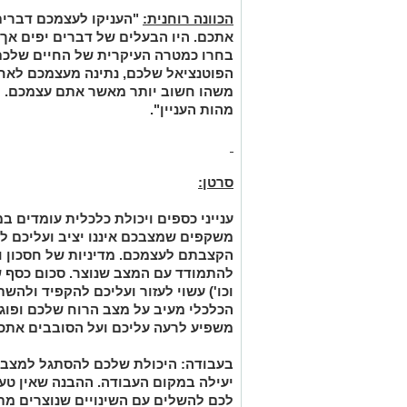
הכוונה רוחנית:
"
העניקו לעצמכם דברים
אתכם. היו הבעלים של דברים יפים אך 
בחרו כמטרה העיקרית של החיים שלכם 
הפוטנציאל שלכם, נתינה מעצמכם לאחרי
משהו חשוב יותר מאשר אתם עצמכם. 
מהות
העניין
".
סרטן:
ענייני כספים ויכולת כלכלית עומדים 
משקפים שמצבכם איננו יציב ועליכם ל
הקצבתם לעצמכם. מדיניות של חסכון ו
להתמודד עם המצב שנוצר. סכום כסף ש
וכו') עשוי לעזור ועליכם להקפיד ולה
הכלכלי מעיב על מצב הרוח שלכם ופוגם
משפיע לרעה עליכם ועל הסובבים אתכ
בעבודה:
היכולת שלכם להסתגל למצב 
יעילה במקום העבודה. ההבנה שאין ט
לכם להשלים עם השינויים שנוצרים מ