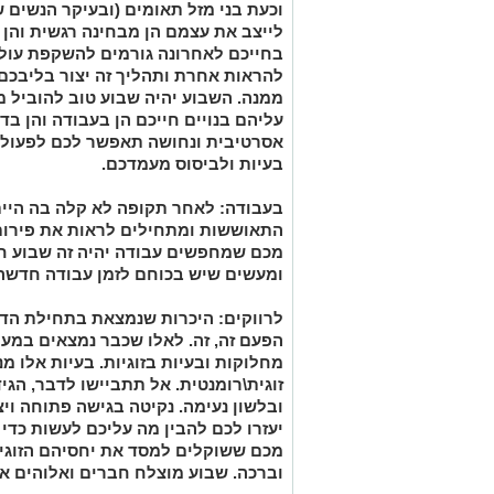
וכעת בני מזל תאומים (ובעיקר הנשים
לייצב את עצמם הן מבחינה רגשית והן
בחייכם לאחרונה גורמים להשקפת עול
להראות אחרת ותהליך זה יצור בליבכ
ממנה. השבוע יהיה שבוע טוב להוביל מ
עליהם בנויים חייכם הן בעבודה והן ב
אסרטיבית ונחושה תאפשר לכם לפעול ב
בעיות ולביסוס מעמדכם.
בעבודה:
לאחר תקופה לא קלה בה היית
התאוששות ומתחילים לראות את פירות
מכם שמחפשים עבודה יהיה זה שבוע חי
ומעשים שיש בכוחם לזמן עבודה חדשה
לרווקים:
היכרות שנמצאת בתחילת הדר
הפעם זה, זה. לאלו שכבר נמצאים במערכ
מחלוקות ובעיות בזוגיות. בעיות אלו 
זוגית\רומנטית. אל תתביישו לדבר, הגי
ובלשון נעימה. נקיטה בגישה פתוחה וי
יעזרו לכם להבין מה עליכם לעשות כדי 
מכם ששוקלים למסד את יחסיהם הזוגיי
וברכה. שבוע מוצלח חברים ואלוהים א