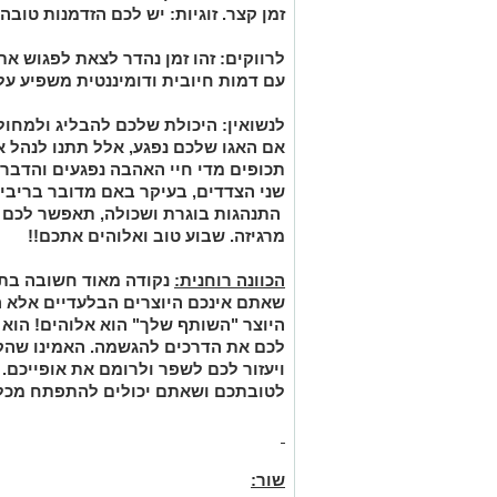
זמן קצר. זוגיות: יש לכם הזדמנות טובה
לרווקים:
זהו זמן נהדר לצאת לפגוש א
עם דמות חיובית ודומיננטית משפיע על
לנשואין:
היכולת שלכם להבליג ולמחול 
אם האגו שלכם נפגע, אלל תתנו לנהל א
תכופים מדי חיי האהבה
נפגעים והדבר
שני הצדדים, בעיקר באם מדובר בריבים
התנהגות בוגרת ושכולה, תאפשר לכם 
מרגיזה. שבוע טוב ואלוהים אתכם!!
הכוונה רוחנית:
נקודה מאוד חשובה בתה
שאתם אינכם היוצרים הבלעדיים אלא ה
היוצר "השותף שלך" הוא אלוהים! הו
לכם את הדרכים להגשמה. האמינו שהקב
ויעזור לכם לשפר ולרומם את אופייכם.
לטובתכם ושאתם יכולים להתפתח מכל 
שור: