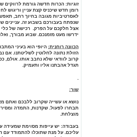
זוגיות:
הכרות חדשה גורמת לרווקים ש
רומן חדש שיכניס קצת עניין וריגוש ל
לאסרטיביות מגובה בחיוך רחב, תאפשר
שנפתח בעבורכם בשבוע זה. עניינים שקש
אצל חלקכם על הפרק. רכישה של כלי ת
ידרשו מעט מזמנכם. שבוע מבורך, ואלו
הכוונה רוחנית:
היופי הוא בעיני המתבו
הזולת נתונה לחלוטין לשליטתנו. אם נ
קרוב לוודאי שלא נחבב אותו. אולם, כ
תגדל אהבתנו אליו ותעמיק.
שור:
נושא או עשייה שקרוב ללבכם ואתם מאו
תבחרו לפעול. שקדנות, התמדה ומסירו
מוצלחת.
בעבודה:
יש עייפות מסוימת שמעידה ע
עליכם. על מנת שתוכלו להתמודד עם ה