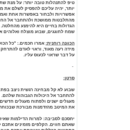
טיפ להתנהלות טובה יותר:
על מנת שתו
יותר, יהיה עליכם להפסיק לשלם את מ
אפשרויות ולבחור באפשרות אחת ואמית
מהתלבטות ממושכת ולהתחבר אל החלט
הגדולות בחיים היא להימנע מהחלטה. לכ
שמח לחוגגים, שבוע מוצלח ואלוהים א
הכוונה רוחנית:
אמרו חכמים.: "כל הכוע
מידה רעה מאוד, וראוי לאדם להתרחק 
על דבר שראוי לכעוס עליו.
-
סרטן:
שבוע לא קל מבחינה רגשית ניצב בפתח
להתחבר אל היכולות הגבוהות שלהם. ח
מעגלים ישנים ולפתוח מעגלים חדשים ו
את המיטב מהזדמנות מבורכת שבכוחה לח
יחסכם לסביבה:
למרות הדילמות שאיתן
שאתם חווים. הקלפים מזמינים אתכם ל