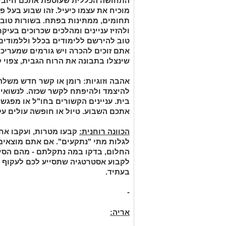
התחושה הכללית שעוטפת אתכם חיובי
מוכיח את עצמו כיעיל. זהו שבוע בעל פ
תחומים, ממתינות בפתח. בשורות טובו
ולהזיז עניינים ומהלכים שכרוכים בעיקר
טוב להירשם ללימודים בכלל וללמודים
אתם זוכים להכרה ויש גורמים שמעריכי
שינצלו בתבונה את הרוח הגבית, צפוי ק
אהבה וזוגיות:
רומן או קשר חדש משלהב
להיצמד ולהיפתח לקשר שכזה. לנשואי
בית. עניינים הקשורים בחו"ל או מפגש
אתכם השבוע. טיול או חופשה עולים על
הכוונה רוחנית:
קבעו מטרות, ועקבו אח
לגלות מתי "נתקעים". אם אתם מוצאי
החלום, בדקו במה נתקלתם - מהם הסיבו
לקבוע אסטרטגיה שתסייע לכם לעקוף 
בעתיד.
-
אריה: