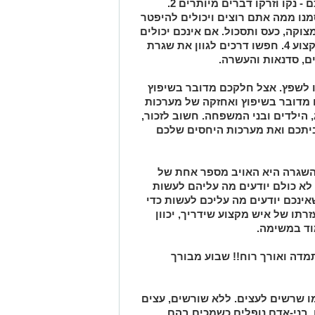
דברים: 1. לארגן את פינת העבודה שלכם - נקו וזרקו דברים מיותרים 2.
נו ממה אתם רוצים ויכולים להיפטר
טפלו בהרגשת מצוקה, כעס ותסכול. אם אינכם יכולים
לעשות זאת לבד פנו לעזרתו של איש מקצוע 4. חפשו דרכים לגוון את שגרת
ים, סדנאות והעשרה.
 לשפץ. אצל חלקכם מדובר בשיפוץ
 מדובר בשיפוץ ואחזקה של מערכות
 הילדים ובני המשפחה. חשוב לזכור,
יתכם ואת מערכות היחסים שלכם
השגרה היא האויב מספר אחת של
, לא כולם יודעים מה עליהם לעשות
ינכם יודעים מה עליכם לעשות כדי
תו של איש מקצוע שידריך, יכוון
וד במשימה.
דה ואורך רוח!! שבוע מבורך
ו שרשים לעצים. ללא שורשים, עצים
, בני-אדם נופלים כשמכים בהם