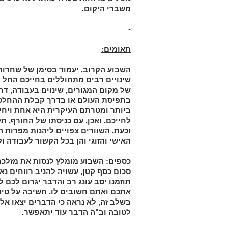
משברי היקום.
-
תאומים:
השבוע הקרוב, יעמוד בסימן של שחרור 
שינויים רבים מתחוללים בחייכם החל משי
של מקום המגורים, שינוים בעבודה, דרך
בתפיסת העולם או בדרך קבלת ההחלטות
ביותר ומטרתם העיקרית היא אחת ויחיד
לחייכם. ואכן, עם כניסתו של החורף, ת
וכעת, השוורים צפויים ליהנות מפרות הש
האישי והזוגי והן בכל הקשור לעבודה וק
כספים:
השבוע מומלץ לנסות את מזלכם
סכום כסף קטן, עשויה להניב רווחים נא
תוזמנו יסב עונג רב והדבר יגרום לכם
אתכם ואתם חשובים לו. חשיבה על טיו
בשלב זה, לא נראה כי הדברים יצאו אל
לטובה וב"ה הדבר עוד יתאפשר.