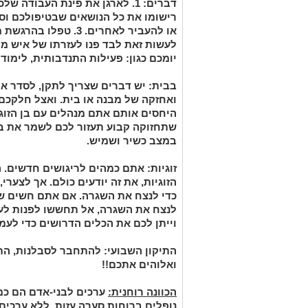
רישומו את כל הנושאים שבטיפולכם וסמ
או להעביר לאחרים. 3. 
יומכם כגון: פעילות התנדבותית, לימוד
בבית:
יש דברים שצריך לתקן, לסדר או
ואחזקה של מבנה או בית. ואצל חלקכם
היחסים אותם אתם מנהלים עם בן הזוג,
שתחזוקה קבוע תעזור לכם לשמר את ב
במצב כשיר ושמיש.
זוגיות:
אתם כמהים לריגושים חדשים. 
הזוגיות, את זה יודעים כולם. אך לצערי
כדי לנצח את השגרה. אם אתם חשים שא
לנצח את השגרה, אל תחששו לפנות לעזר
וייתן לכם את הכלים הדרושים כדי לעמ
התיקון השבועי:
להתחבר לסבלנות, התמ
ואלוהים אתכם!!
הכוונה רוחנית:
ערכים לבני-אדם הם כמ
נופלים ברוחות סערה עזות. ללא ערכים