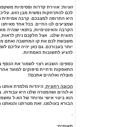
זוגיות:
אווירת קדרות ופסימיות משקפת 
לכם להתרחקות נפשית מבן הזוג. עליכם
היא התרופה למצבכם. קרבה אמיתית ה
שמציעים לנו החיים. בכל אחד מאיתנו 
הקרבה והאינטימיות, בתנאי שנהיה מוכ
הזוגית שלנו. אצל חלקכם ניתן לראות,
משבשת לכם את קו המחשבה ואתם מתק
יותר בעבורכם. גם כאן יהיה עליכם לש
להגיע לתשובות האמתיות.
כספים:
השבוע רצוי לשמור את הכסף בת
התאפקות ודחיית סיפוקים למועד אחר
מוצלח ואלוהים אתכם!!
הכוונה רחונית:
היהדות מלמדת אותנו ג
א-לוהים ושהמטרה שלנו היא עבודתו. ב
הוא ביטוי אישי ומיוחד של הא-ל ומשמש 
הבורא בעולמנו. זאת מטרתנו והנאתנו ה
-
תאומים: