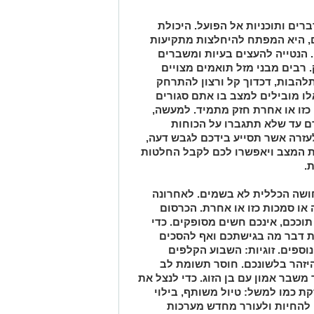
רים ותוכניות אל הפועל. היכולת
, היא המפתח להיחלצות מתקיעות
 הנטייה להעצים בעיות ומשברים
רבים מבני מזל תואמים מצויים
להבות, דכדוך קל ורצון להתרחק
ו מובילים למצב בו אתם סגורים
זו או אחרת חזק מתמיד. למעשה,
ם עד שלא תתגברו על הכוחות
עזרה אשר תסייע בידכם לגבש דעה,
ות המצב ויאפשרו לכם לקבל החלטות
.
חושה הכללית לא בשמים. לאחרונה
או סמכות כזו או אחרת. הכרסום
ככם, אינכם חשים מסופקים. כדי
ות דבר מה בגישתכם ואף להסכים
וספים. זוגיות: השבוע הקלפים
יזהר בלשונכם. חוסר תשומת לב
 משבר אמון עם בן הזוג. כדי לנצל את
ת כמו למשל: טיול משותף, בילוי
ה להחיות ולעורר מחדש מערכות