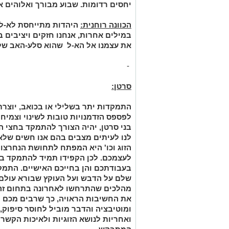
יחסים רדומות. שבוע מבורך ואלוהים א
הכוונה רוחנית:
היהדות מתייחסת לא-לוה
במילים אחרות, אנחנו חזקים ויציבים 
את עצמנו אל הא-ל שהוא סלע-האב של
-
סרטן:
התמקדות יתר בשלילי או בכואב, יוצר
לפספס הזדמנויות טובות לשינוי וצמיח
בני סרטן, יהיה הצורך להתמקד בחצי ה
לנו לעיתים מצבים בהם אנו חשים שלא 
הזוג וכו' היא המפתח לתחושת הנחרצ
לעצמכם. לכן הקפידו תמיד להתמקד ב
בעבודתכם והן בחייכם האישיים. התמ
שלם על הדבש ועל העוקץ שבורא עולם ה
מהלכים שהתרחשו לאחרונה בתחום זה מ
את החשיבות הראויה, כך שרבים מכם 
ומוטיבציה והדבר מוביל לחוסר סיפוק, 
ואחריות לנושא הזוגיות ולאיכות הקשר 