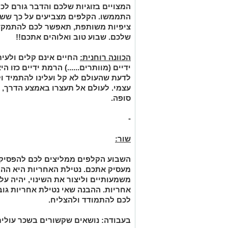
המצויים בזוגיות שלכם והדבר גורם ל
התממשו. הקלפים מצביעים על כך ששיח
ציפיות משותפת, תאפשר לכם להתמקד 
שלכם. שבוע טוב ואלוהים אתכם!!
הכוונה רוחנית:
החיים אינם קלים ולעי
ידיים (מוותרים......) הרמת ידיים כזו ה
לדעת שהעולם לא קל ועלינו להתמיד ו
עצמי. לעולם אל תעצרו באמצע הדרך, ה
סופה.
-
שור:
השבוע הקלפים ממליצים לכם להפסיק
מעסיק אתכם. נטילת האחריות היא ההב
משמעותיים וליצור את השינוי, יהיה על
אחריות. ההבנה שאי נטילת אחריות גו
לכם להתמודד ולהצליח.
בעבודה:
נושאים שקשורים בשכר עולים