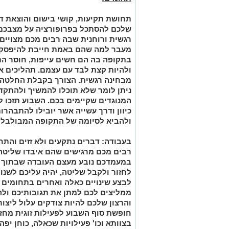
תחושת תקיעות, קושי בישום והוצאת דב
שלכם להסתכל בפרופורציה על מצבכם
רגשית ורוחנית שבה רבים מכם מצויים.
מעבר למה שהם באמת חייבת להיפסק. 
בתקופה בה הם חשים עייפות, חוסר הת
ולהיות
קצת
לבד עם עצמם. תהליכים אל
מבחינה רגשית.
הצורך בקבלת החלטה כ
ניתן לומר שלא תוכלו להמשיך ולהתקד
המנוגדים שקיימים בכם. השבוע תזכו ל
כיוון ודרך עשייה אשר יובילו להתבהר
ולהביא לסיומה של התקופה המבולבלת
בעבודה:
דברים נתקעים ולא זזים והת
רבים מכם מרגישים שהם איבדו שליטה 
במעמדכם נובע מעצם העובדה שבתוך תו
לחזור ולקבל שליטה, יהיה עליכם לשנ
לבצע שינויים כאלה ואחרים בתחומים נ
ממליצים לכם למתן את תגובותיכם ולה
והרצון שלכם להיות צודקים עלול ליצור
חופשת סוף השבוע לפעילות זוגית מחזק
בצוותא וכו' פעילויות שכאלה, כוחן יפ