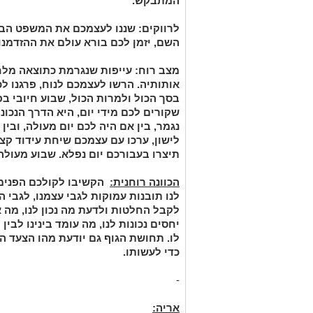
המתבקש.
לרווקים:
שננו לעצמכם את המשפט הבא
השם, יזמן לכם בורא עולם את ההזדמנו
מצב רוח:
עייפות שנגרמת כתוצאה מלחץ
אותותיה. הרשו לעצמכם לנוח, פרגנו ל
בסך הכול ולמרות הכול, שבוע חיובי 
שקורים לכם מידי יום, היא הדרך הנכונ
נגמר, בין אם היה לכם יום מעולה, ובין
לישון, ערכו עם עצמכם שיחת עידוד ק
תיצרו בעבורכם יום נפלא. שבוע מעולה
הכוונה רוחנית:
הקשיבו לקולכם הפנימי.
לנו תובנות עמוקות לגבי עצמנו, לגבי ה
לקבל החלטות ולדעת מה נכון לנו, מה א
יחסים נכונות לנו, מה עומד בינינו לבי
לו. תחושת הגוף גם יודעת מהו הצעד הבא
כדי לעשותו
.
-
אריה: