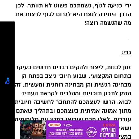
ידי כניעה לגוף, נשמתכם פשוט לא תוותר. לכן
הדרך היחידה לנצח היא לגרום לגוף לרצות את
מה שהנשמה רוצה!
-
גדי:
זמן לבנות, ליצור ולהקים דברים חדשים בעיקר
בתחום המקצועי. שבוע חיובי ניצב בפתח הן
מבחינה רגשית והן מבחינה רוחנית ומעשית. זה
הזמן לתכנן תוכניות ומהלכים לקראת העתיד
לבוא. הרשו לעצמכם להתחבר לחשיבה חיובית
מתוך אמונה אמיתית בעצמכם ובתהליך שאתם
עוברים. לאלו מכם שיבואו במגע עם חלומותיהם
ושאיפותיהם מתוך אמונה שהם אכן יתגשמו
במציאות, הדבר אכן יקרה.