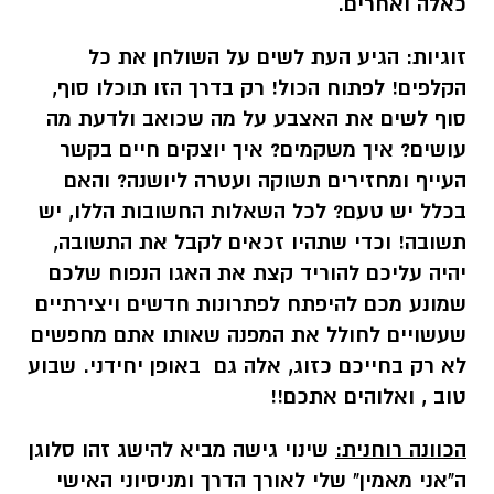
כאלה ואחרים.
זוגיות:
הגיע העת לשים על השולחן את כל
הקלפים! לפתוח הכול! רק בדרך הזו תוכלו סוף,
סוף לשים את האצבע על מה שכואב ולדעת מה
עושים? איך משקמים? איך יוצקים חיים בקשר
העייף ומחזירים תשוקה ועטרה ליושנה? והאם
בכלל יש טעם? לכל השאלות החשובות הללו, יש
תשובה! וכדי שתהיו זכאים לקבל את התשובה,
יהיה עליכם להוריד קצת את האגו הנפוח שלכם
שמונע מכם להיפתח לפתרונות חדשים ויצירתיים
שעשויים לחולל את המפנה שאותו אתם מחפשים
לא רק בחייכם כזוג, אלה גם באופן יחידני. שבוע
טוב , ואלוהים אתכם!!
הכוונה רוחנית:
שינוי גישה מביא להישג זהו סלוגן
ה"אני מאמין" שלי לאורך הדרך ומניסיוני האישי