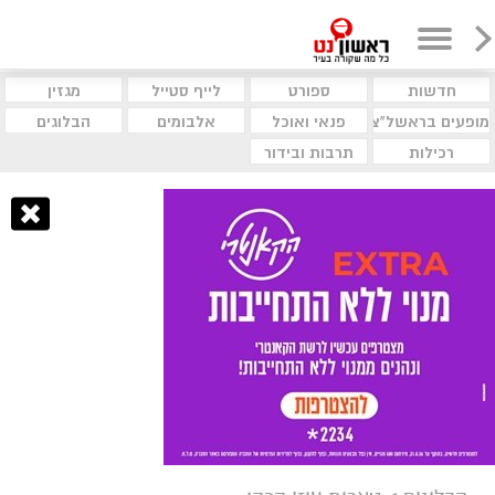
חדשות
ספורט
לייף סטייל
מגזין
מופעים בראשל"צ
פנאי ואוכל
אלבומים
הבלוגים
רכילות
תרבות ובידור