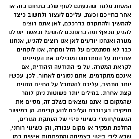
המטות מלמד שהגעתם לסוף שלב בתחום כזה או
אחר בחייכם וכעת, עליכם לעצור ולחשוב כיצד
להמשיך ולהתקדם בדרככם, לאן אתם רוצים
להגיע מכאן? ומה ברצונכם להשיג? וכאשר יש לנו
מטרה ואנחנו יודעים לאן אנו רוצים להגיע, אנחנו
כבר לא מסתמכים על מזל ומקרה, אנו לוקחים
אחריות על המתרחש ומובילים את העניינים
לקראת המטרה. על פי התודעה היהודית, אם
אינכם מתקדמים, אתם נסוגים לאחור. לכן, עכשיו
יותר מתמיד, עליכם להסתכל על החיים מזווית
קצת אחרת. במילים יותר פשוטות ניתן לומר
שהמקום בו אתם נמצאים בשלב זה, מסיים את
תפקידו בעבורכם ועליכם לנוע קדימה. הן במישור
הגשמי/חומרי כשינוי פיזי של העתקת מגורים,
החלפת תפקיד או מקום עבודה, והן כשינוי רוחני,
שבא לידי ביטוי בצמיחה והתפתחות אישית כמו