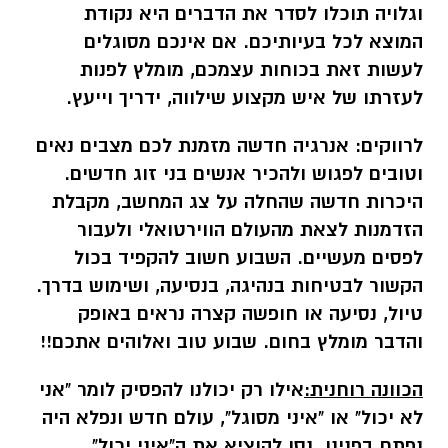
וגלויה תוכלו לסדר את הדברים היא נקודת
המוצא לכל בעיותיכם. אם אינכם מסוגלים
לעשות זאת בכוחות עצמכם, מומלץ לפנות
לעזרתו של איש מקצוע שילווה, ידריך וייעץ.
לרווקים:
אנרגיה חדשה מזמנת לכם מצבים נאים
וטובים לפגוש ולהכיר אנשים בני זוג חדשים.
היכרות חדשה שהחלה על צג המחשב, מקבלת
הזדמנות לצאת מהעולם הווירטואלי ולעבור
לפסים מעשיים. השבוע חשוב להקפיד בכול
הקשור לבטיחות בנהיגה, בנסיעה, ושימוש בדרך.
טיול, נסיעה או חופשה קצרה נראים באופק
והדבר מומלץ בחום. שבוע טוב ואלוהים אתכם!!
הכוונה רוחנית:
אילו רק יכולנו להפסיק לומר "אני
לא יכול" או "איני מסוגל", עולם חדש ונפלא היה
נפתח בפנינו. נסו להוציא את ה"איני יכול"