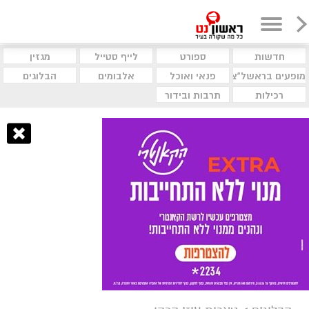
חדשות
ספורט
לייף סטייל
מגזין
מופעים בראשל"צ
פנאי ואוכל
אלבומים
הבלוגים
רכילות
תרבות ובידור