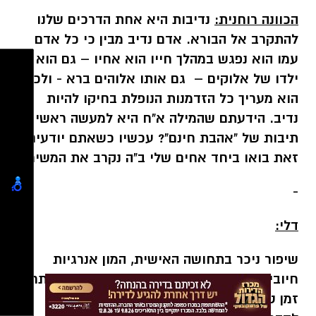
הכוונה רוחנית:
נדיבות היא אחת הדרכים שלנו
להתקרב אל הבורא. אדם נדיב מבין כי כל אדם
עמו הוא נפגש במהלך חייו הוא אחיו – גם הוא
ילדו של אלוקים – גם אותו אלוהים ברא - ולכן,
הוא מעריך כל הזדמנות הנופלת בחיקו להיות
נדיב. הידעתם שהמילה א"ח היא למעשה ראשי
תיבות של "אהבת חינם"? עכשיו כשאתם יודעים
זאת בואו ביחד אחים שלי ב"ה נקרב את המשיח .
-
דלי:
שיפור ניכר בתחושה האישית, המון אנרגיות
חיוביות מציפות אתכם ושבוע חיובי ניצב בפתח.
זמן טוב להתחיל ולהזיז דברים שחשוב לכם