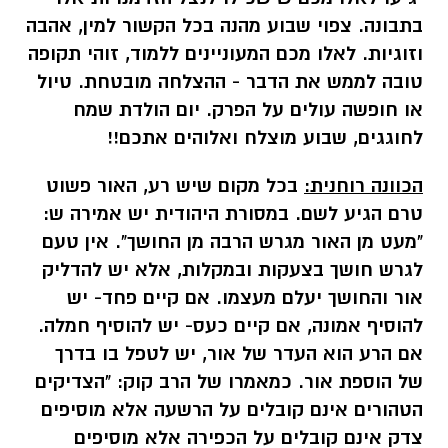
בתבונה. צפוי שבוע מהנה בכל הקשור למין, אהבה
וזוגיות. לאלו מכם המעוניינים ללמוד, זוהי תקופה
טובה לממש את הדבר - ההצלחה מובטחת. טיול
או חופשה עולים על הפרק. יום הולדת שמח
לחוגגים, שבוע מוצלח ואלוהים אתכם!!
הכוונה רוחנית:
בכל מקום שיש רע, האור פשוט
טרם הגיע לשם. במסורת היהודית יש אמירה ש:
"מעט מן האור מגרש הרבה מן החושך". אין טעם
לגרש חושך בצעקות ובמקלות, אלא יש להדליק
אור והחושך יעלם מעצמו. אם קיים פחד- יש
להוסיף אמונה, אם קיים כעס- יש להוסיף חמלה.
אם הרע הוא העדר של אור, יש לטפל בו בדרך
של הוספת אור. כמאמרו של הרב קוק: "הצדיקים
הטהורים אינם קובלים על הרשעה אלא מוסיפים
צדק אינם קובלים על הכפירה אלא מוסיפים