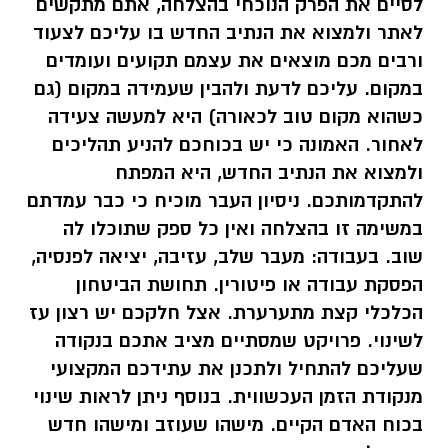
לסיים את הפרק הנוכחי בהצלחה, אתם מתקשים
לאתר ולמצוא את הנתיב החדש בו עליכם לצעוד
ורבים מכם מוצאים את עצמם תקועים ועומדים
במקום. עליכם לדעת ולהבין שעמידה במקום (גם
כשהוא מקום טוב לכאורה) היא למעשה צעידה
לאחור. האמונה כי יש בכוחכם להניע תהליכים
ולמצוא את הנתיב החדש, היא המפתח
להתקדמותכם. ניסיון העבר מוכיח כי כבר עמדתם
במשימה זו בהצלחה ואין כל ספק שתוכלו לה
שוב. בעבודה: מעבר שלב, עזיבה, יציאה לפנסיה,
הפסקת עבודה או פיטורין. תחושת הביטחון
הכלכלי קצת מתערערת. אצל חלקכם יש רצון עז
לשינוי. פרויקט שמסתיים מציב אתכם בנקודה
שעליכם להתחיל ולתכנן את עתידכם המקצועי
מנקודת הזמן העכשווית. בנוסף ניתן לראות שינוי
בכוח האדם הקיים. מישהו שעוזב ומישהו חדש