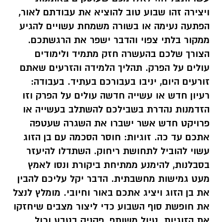
ויצירה זהו שבוע טוב להוציא את עבודתם לאור,
הפתעה נעימה או בשורה משמחת עשויים להגיע
ממקור בלתי צפוי והדבר ישפר את הרגשתכם.
הצורך שלכם בהעשרה חזק מתמיד ולימודים
עולים על הפרק. תהליך הלמידה והזרעים שאתם
זורעים היום, יניבו בעבורכם בעתיד. בעבודה:
רעיון חדש או עשייה חדשה עולים על הפרק וזו
הזדמנות נהדרת בשבילכם להשתלב בעשייה או
פרויקט חדש אשר ישברו את השגרה שעטפה
אתכם עד כה. זוגיות: חוסר הסכמה עם בן הזוג
עשוי להוביל לתחושת ריחוק. השתדלו להיעזר
בסבלנות, להימנע ממתיחת ביקורת ונסו לאמץ
מעט גמישות מחשבתית. הדבר יקל עליכם להבין
את בן הזוג ויציג אתכם באור וחיובי. מומלץ לנצל
את חופשת סוף השבוע כדי ליצור מצבים שיחזקו
את הזוגיות. טיול משותף, פקניק בטבע וכול