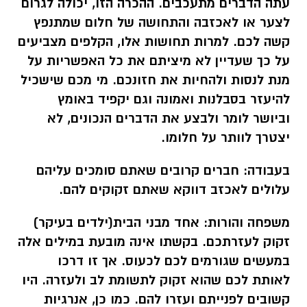
עתה הדברים מתעכבים. ההכרה הזו, יכולה לגרום
לצער או לאכזבה והתחושה של חלום שמתנפץ
קשה לכם. למרות תחושות אלו, הקלפים מצביעים
על כך שעדיין לא מיציתם את כל האפשריות על
מנת לנסות ולהחיות את חזונכם. מי מכם שישכיל
להיעזר בסבלנות ואמונה וגם יקפיד באומץ
וביושר לומר ולבצע את הדברים הנכונים, לא
יצטרך לוותר על חלומו.
בעבודה:
חברים קרובים שאתם סומכים עליהם
עלולים לאכזב דווקא שאתם זקוקים להם.
משפחה והורות:
אחד מבני הבית(ילדים בעיקר)
זקוק לעזרתכם. בקשתו אינה מובעת במילים אלה
במעשים שגורמים לכם לכעוס. אך זו דרכו
לאותת לכם שהוא זקוק לתשומת לב ולעזרה. היו
קשובים לפנייתם ועזרו להם. כמו כן, אנרגיות