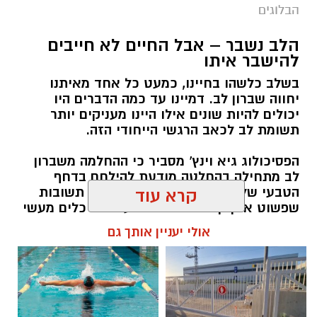
הבלוגים
הלב נשבר – אבל החיים לא חייבים
יש לכם מידע חשוב שטרם נחשף? צילומים מאירוע
להישבר איתו
חדשותי? מצאתם טעות בכתבה? נשמח שתשתפו
בשלב כלשהו בחיינו, כמעט כל אחד מאיתנו
אותנו
יחווה שברון לב. דמיינו עד כמה הדברים היו
יכולים להיות שונים אילו היינו מעניקים יותר
תשומת לב לכאב הרגשי הייחודי הזה.
הפסיכולוג גיא וינץ' מסביר כי ההחלמה משברון
לב מתחילה בהחלטה מודעת להילחם בדחף
הטבעי שלנו לייפות את העבר ולחפש תשובות
קרא עוד
שפשוט אינן קיימות. הוא מציע ארגז כלים מעשי
שיעזור לנו, בהדרגה, להשתחרר מהכאב ולהמשיך
אולי יעניין אותך גם
הלאה.
הלב שלנו אולי נשבר לפעמים, אבל אנחנו לא
חייבים להישבר יחד איתו.