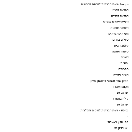
Netips -רשת חברתית לחכמת ההמונים
המלצה לסרט
המלצה לסדרה
טיפים ליחסים אישיים
העצמה עצמית
מסלולים לטיולים
טיולים בדרום
עיצוב הבית
טיפוח ואופנה
דיאטה
יחסי מין
מתכונים
הורים וילדים
תיקון שער חשמלי בראשון לציון
מקומון אשדוד
ישראל נט
נדל"ן באשדוד
ישראל נט
נטיפס - רשת חברתית לטיפים והמלצות
-
בתי מלון באשדוד
יישובניק נט