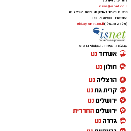
להודעות מערכת
news@isnet.co.il
יש לכם מידע חשוב שטרם נחשף? צילומים מאירוע
פרסום באתר ראשון נט ורשת ישראל נט
חדשותי? מצאתם טעות בכתבה? נשמח שתשתפו
התקשרו -
050-7870908
אותנו
(אלדה נתנאל )
elda@isnet.co.il
קבוצת התקשורת ומקומוני הרשת: