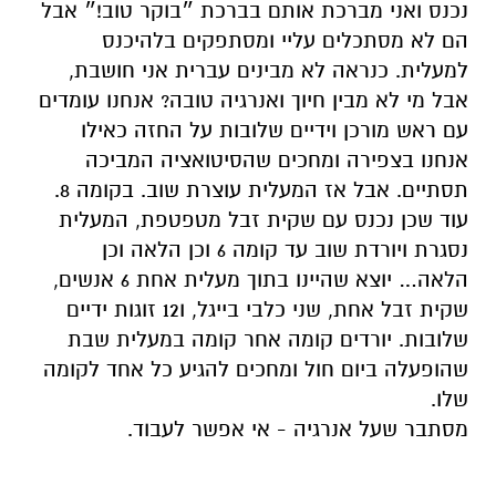
נכנס ואני מברכת אותם בברכת ״בוקר טוב
!
״ אבל
הם
לא מסתכלים עליי ומסתפקים בלהיכנס
למעלית
.
כנראה לא מבינים
עברית אני חושבת
,
אבל מי לא מבין חיוך
ואנרגיה טובה
? אנחנו עומדים
עם ראש מורכן וידיים שלובות על החזה כאילו
אנחנו בצפירה
ומחכים שהסיטואציה המביכה
תסתיים
.
אבל
אז
המעלית עוצרת
שוב.
בקומה 8
.
עוד שכן נכנס עם שקית זבל מטפטפת, המעלית
נסגרת ויורדת שוב עד קומה 6 וכן הלאה וכן
הלאה… יוצא שהיינו בתוך מעלית אחת 6 אנשים,
שקית זבל אחת, שני כלבי בייגל, ו12 זוגות ידיים
שלובות. יורדים קומה אחר קומה במעלית
שבת
שהופעלה
ביום חול
ו
מחכים להגיע כל אחד לקומה
שלו
.
מסתבר שעל אנרגיה - אי אפשר לעבוד.