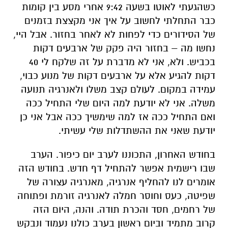
כשהגעתי לאוטו בשעה 9:
42
אחרי מסע בין קומות
כבר התחלתי לחשוב על איך אני מקצצת בזמנים
של הסידורים כדי לפחות לא לאחר בחזור. אבל היי,
נחשו מה
–
בחזור היה פקק של ארבעים דקות
בכביש. ולא, אני לא מדברת על זה שלקח לי 40
דקות להגיע
אלא על
ארבעים דקות של מנוע
כבוי,
עמידה במק
ום. לעולם קצב משלו ולאנרגיה תנועה
משלה. אני לא יודעת למה היום
שלי
התחיל ככה
ואם התחיל ככה אז למה שימשיך
ככה אבל אני
כן
יודעת שאני את ההשתדלות שלי עשיתי.
בחודש האחרון
, התכוננו ל
ערב יום כיפור. הערב
שבו רישמית אפשר להתחיל דף חדש. בחודש הזה
אומרים לנו להחליף אנרגיה
,
מאנרגיה עצורה של
שפיטה, כעס וחוסר חמלה לאנרגיה זורמת ופתוחה
של רחמים, חסד והכרת תודה.
והנה, היום הזה
קרוב מתמיד וביום ראשון בערב כולנו
נעמוד ו
נבקש