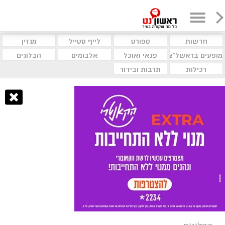
חדשות
ספורט
לייף סטייל
מגזין
מופעים בראשל"צ
פנאי ואוכל
אלבומים
הבלוגים
רכילות
תרבות ובידור