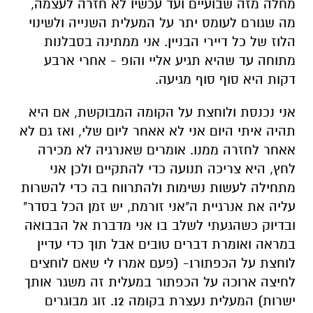
מחלה
מזה
שבועיים ועד עכשיו לא חזרה לעצמה,
מה שגורם לעומס יתר על המעלית השנייה ולשינוי
הלוז של כל דיירי הבניין.
אני ממתינה בסבל
נ
ות
מתוחה עד שהיא תגיע אליי
והופ
- אחרי ארבע
דקות היא
סוף סוף
מגיעה.
אני נכנסת ולוחצת על הקומה
המבוקשת,
אם היא
תהיה איתי היום אני לא אאחר ליום שלי, ואז
גם
לא
אאחר לחזרה ממנ
ו
. אומרים ש
אנרגיה לא מכירה
לחץ, היא צריכה תנועה כדי להתקיים
ולכן אני
מתחילה
לעשות נשימות ו
להתרווח בה כדי להשרות
עליה את
אנרגיית ה"אני זורמת, יש זמן
הכל
בסדר"
ובדיוק כשהגעתי לשלב
בו
אני מדברת אל
הבבואה
במר
א
ה ואומרת דברים טובים
אבל
תוך כדי
עדיין
לוחצת
על ה
כפתור
1- (פעם אמרו לי שאם לוחצים
לחיצה
ארו
כה
על הכפתור במעלית זה משגר אותך
ישר
ות
) המעלית נעצרת בקומה 12. זוג מבוגרים