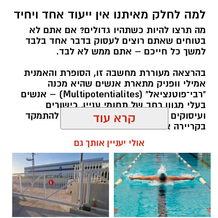
למה לחלק מאיתנו אין ייעוד אחד ויחיד
מה תרצו להיות כשתהיו גדולים? אם אתם לא
בטוחים שאתם רוצים לעסוק בדבר אחד בלבד
למשך כל חייכם – אתם ממש לא לבד.
בהרצאה מעוררת מחשבה זו, הסופרת והאמנית
אמילי וופניק מתארת אנשים שהיא מכנה
"רבי־פוטנציאל" (Multipotentialites) – אנשים
בעלי מגוון רחב של תחומי עניין, כישורים
ועיסוקים שונים לאורך חייהם, במקום להתמקד
קרא עוד
בקריירה אחת בלבד.
אולי יעניין אותך גם
האם גם אתם כאלה?
אלדה נתנאל / 09:20 07.08.26