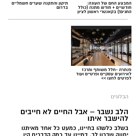
המבצע החם של העונה:
תיקון והתקנה שערים חשמליים
חודשיים + חודש מתנה (כולל
בדרום
החגים!) בקאנטרי ראשון לציון
תגים:
ייעוד
פנתרה -חלל משותף ומרכז
לאירועים עסקיים ופרטיים ועוד
לפרטים לחצו >>
הבלוגים
הלב נשבר – אבל החיים לא חייבים
יש לכם מידע חשוב שטרם נחשף? צילומים מאירוע
להישבר איתו
חדשותי? מצאתם טעות בכתבה? נשמח שתשתפו
בשלב כלשהו בחיינו, כמעט כל אחד מאיתנו
אותנו
יחווה שברון לב. דמיינו עד כמה הדברים היו