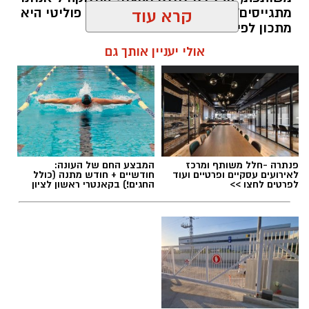
מתגייסים" ו"הם לא" היא לא רק ויכוח פוליטי היא
קרא עוד
מתכון לפילוג שמפורר אותנו מבפנים.
אולי יעניין אותך גם
אלדה נתנאל / 16:46 24.06.26
תגים:
הפגנות חרדיים גיוס לצה"ל
פנתרה -חלל משותף ומרכז
המבצע החם של העונה:
לאירועים עסקיים ופרטיים ועוד
חודשיים + חודש מתנה (כולל
לפרטים לחצו >>
החגים!) בקאנטרי ראשון לציון