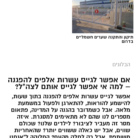
תגים:
טד
תיקון והתקנה שערים חשמליים
בדרום
הבלוגים
אם אפשר לגייס עשרות אלפים להפגנה
– למה אי אפשר לגייס אותם לצה"ל?
אפשר לגייס עשרות אלפים להפגנה בתוך שעות,
יש לכם מידע חשוב שטרם נחשף? צילומים מאירוע
להישמע להוראות, להתארגן ולפעול במשמעת
מלאה. אבל כשמדובר בהגנה על המדינה, פתאום
חדשותי? מצאתם טעות בכתבה? נשמח שתשתפו
מספרים לנו שהם לא מתאימים למסגרת. איזה
אותנו
מסר זה מעביר לציבור? לילדים שלנו? שכולם
שווים, אבל יש כאלה ששווים יותר? שהאחריות
משותפת, אבל רק לחלק מהעם? החלוקה ל"אנחנו