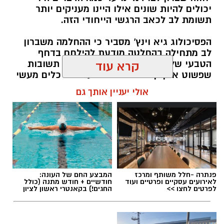
יכולים להיות שונים אילו היינו מעניקים יותר
תשומת לב לכאב הרגשי הייחודי הזה.
הפסיכולוג גיא וינץ' מסביר כי ההחלמה משברון
לב מתחילה בהחלטה מודעת להילחם בדחף
הטבעי שלנו לייפות את העבר ולחפש תשובות
קרא עוד
שפשוט אינן קיימות. הוא מציע ארגז כלים מעשי
שיעזור לנו, בהדרגה, להשתחרר מהכאב ולהמשיך
אולי יעניין אותך גם
הלאה.
הלב שלנו אולי נשבר לפעמים, אבל אנחנו לא
חייבים להישבר יחד איתו.
מערכת האתר / 09:04 23.07.26
פנתרה -חלל משותף ומרכז
המבצע החם של העונה:
לאירועים עסקיים ופרטיים ועוד
חודשיים + חודש מתנה (כולל
לפרטים לחצו >>
החגים!) בקאנטרי ראשון לציון