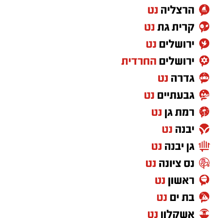
לצאת לרחובות במספרים עצומים, לפעול
במשמעת, באחדות ובנחישות, ולבצע משימות למען
מטרה שהם מאמינים בה מוכיחים בפועל שיש להם
את כל היכולות הנדרשות להשתלבות במסגרת
צבאית.
לכן, הטענה ש"חרדים לא מתאימים לצבא" פשוט
לא מתיישבת עם המציאות שנראית לעין.
ועזבו לרגע את דעתי האישית, שמי שלא תורם
למדינה לא יכול לצפות ליהנות מכל הזכויות שהיא
מעניקה. ולא חסרות דרכים לתרום למדינה שבה
אתה חי, מגדל את ילדיך וישן בביטחון מדי לילה.
אבל מעבר לשאלת השוויון בנטל, אני שואלת את
עצמי איזה מסר אנחנו מעבירים לילדים שלנו,
לציבור הישראלי ולעולם כולו.