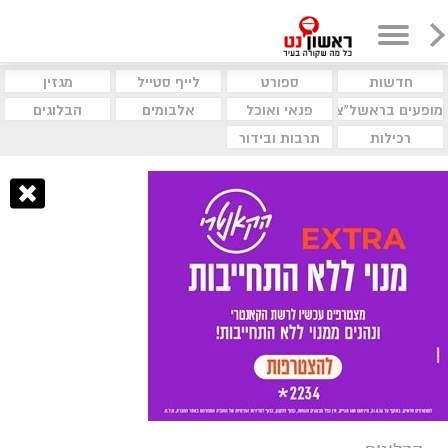
חדשות
ספורט
לייף סטייל
מגזין
מופעים בראשל"צ
פנאי ואוכל
אלבומים
הבלוגים
רכילות
תרבות ובידור