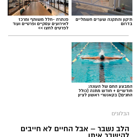
תיקון והתקנה שערים חשמליים
פנתרה -חלל משותף ומרכז
בדרום
לאירועים עסקיים ופרטיים ועוד
לפרטים לחצו >>
תגים:
ייעוד
המבצע החם של העונה:
חודשיים + חודש מתנה (כולל
החגים!) בקאנטרי ראשון לציון
הבלוגים
הלב נשבר – אבל החיים לא חייבים
יש לכם מידע חשוב שטרם נחשף? צילומים מאירוע
להישבר איתו