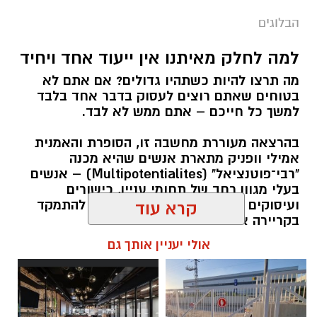
הבלוגים
למה לחלק מאיתנו אין ייעוד אחד ויחיד
מה תרצו להיות כשתהיו גדולים? אם אתם לא
בטוחים שאתם רוצים לעסוק בדבר אחד בלבד
למשך כל חייכם – אתם ממש לא לבד.
בהרצאה מעוררת מחשבה זו, הסופרת והאמנית
אמילי וופניק מתארת אנשים שהיא מכנה
"רבי־פוטנציאל" (Multipotentialites) – אנשים
בעלי מגוון רחב של תחומי עניין, כישורים
ועיסוקים שונים לאורך חייהם, במקום להתמקד
קרא עוד
בקריירה אחת בלבד.
אולי יעניין אותך גם
האם גם אתם כאלה?
אלדה נתנאל / 09:20 07.08.26