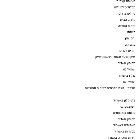
העצמה עצמית
מסלולים לטיולים
טיולים בדרום
עיצוב הבית
טיפוח ואופנה
דיאטה
יחסי מין
מתכונים
הורים וילדים
תיקון שער חשמלי בראשון לציון
מקומון אשדוד
ישראל נט
נדל"ן באשדוד
ישראל נט
נטיפס - רשת חברתית לטיפים והמלצות
-
בתי מלון באשדוד
יישובניק נט
פרסום במקומונים
מקומון אשדוד
משלוחים באשדוד
מסעדות באשדוד
דירות למכירה באשדוד