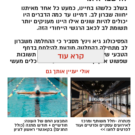
חדשותי? מצאתם טעות בכתבה? נשמח שתשתפו
בשלב כלשהו בחיינו, כמעט כל אחד מאיתנו
אותנו
יחווה שברון לב. דמיינו עד כמה הדברים היו
יכולים להיות שונים אילו היינו מעניקים יותר
תשומת לב לכאב הרגשי הייחודי הזה.
הפסיכולוג גיא וינץ' מסביר כי ההחלמה משברון
לב מתחילה בהחלטה מודעת להילחם בדחף
הטבעי שלנו לייפות את העבר ולחפש תשובות
קרא עוד
שפשוט אינן קיימות. הוא מציע ארגז כלים מעשי
שיעזור לנו, בהדרגה, להשתחרר מהכאב ולהמשיך
אולי יעניין אותך גם
הלאה.
הלב שלנו אולי נשבר לפעמים, אבל אנחנו לא
חייבים להישבר יחד איתו.
מערכת האתר / 09:04 23.07.26
פנתרה -חלל משותף ומרכז
המבצע החם של העונה:
לאירועים עסקיים ופרטיים ועוד
חודשיים + חודש מתנה (כולל
לפרטים לחצו >>
החגים!) בקאנטרי ראשון לציון