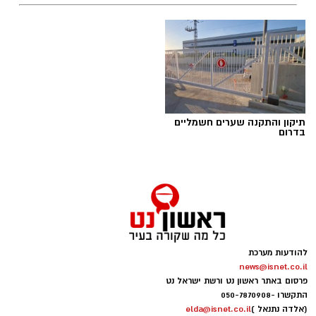
תגים:
טד
תיקון והתקנה שערים חשמליים
בדרום
להודעות מערכת
news@isnet.co.il
יש לכם מידע חשוב שטרם נחשף? צילומים מאירוע
פרסום באתר ראשון נט ורשת ישראל נט
חדשותי? מצאתם טעות בכתבה? נשמח שתשתפו
התקשרו -
050-7870908
אותנו
(אלדה נתנאל )
elda@isnet.co.il