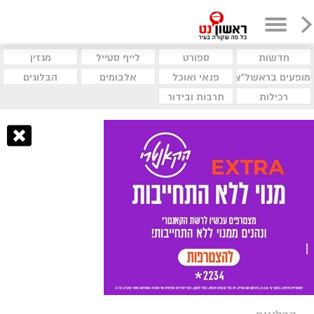
חדשות
ספורט
לייף סטייל
מגזין
מופעים בראשל"צ
פנאי ואוכל
אלבומים
הבלוגים
רכילות
תרבות ובידור