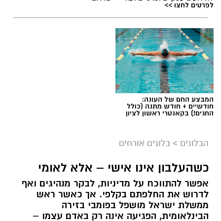
לפרטים לחצו >>
המבצע החם של העונה:
חודשיים + חודש מתנה (כולל
החגים!) בקאנטרי ראשון לציון
הבלוגים
>
בלוגים אורחים
הפגנות חרדים chatgpt
כשהעלבון אינו אישי – אלא לאומי
אפשר להתווכח על מדיניות, לבקר מנהיגים ואף
הפגנות הענק היום, ששיבשו את סדר היום של
לדרוש את החלפתם בקלפי. אך כאשר ראש
מאות אלפי אזרחים, העלו אצלי שאלה
.
ממשלת ישראל מושפל בפומבי בזירה
הבינלאומית, הפגיעה אינה רק באדם עצמו –