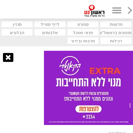
חדשות
ספורט
לייף סטייל
מגזין
מופעים בראשל"צ
פנאי ואוכל
אלבומים
הבלוגים
רכילות
תרבות ובידור