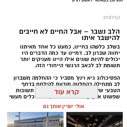
הבלוגים
הלב נשבר – אבל החיים לא חייבים
להישבר איתו
בשלב כלשהו בחיינו, כמעט כל אחד מאיתנו
יחווה שברון לב. דמיינו עד כמה הדברים היו
יכולים להיות שונים אילו היינו מעניקים יותר
תשומת לב לכאב הרגשי הייחודי הזה.
הפסיכולוג גיא וינץ' מסביר כי ההחלמה משברון
לב מתחילה בהחלטה מודעת להילחם בדחף
הטבעי שלנו לייפות את העבר ולחפש תשובות
קרא עוד
שפשוט אינן קיימות. הוא מציע ארגז כלים מעשי
שיעזור לנו, בהדרגה, להשתחרר מהכאב ולהמשיך
אולי יעניין אותך גם
הלאה.
הלב שלנו אולי נשבר לפעמים, אבל אנחנו לא