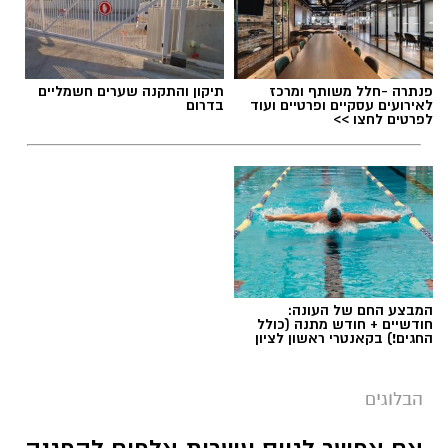
חייבים להישבר יחד איתו.
מערכת האתר / 09:04 23.07.26
פנתרה -חלל משותף ומרכז
תיקון והתקנה שערים חשמליים
לאירועים עסקיים ופרטיים ועוד
בדרום
לפרטים לחצו >>
תגים:
טד
המבצע החם של העונה:
חודשיים + חודש מתנה (כולל
החגים!) בקאנטרי ראשון לציון
הבלוגים