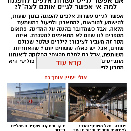
אם אפשר לגייס עשרות אלפים להפגנה
– למה אי אפשר לגייס אותם לצה"ל?
אפשר לגייס עשרות אלפים להפגנה בתוך שעות,
יש לכם מידע חשוב שטרם נחשף? צילומים מאירוע
להישמע להוראות, להתארגן ולפעול במשמעת
מלאה. אבל כשמדובר בהגנה על המדינה, פתאום
חדשותי? מצאתם טעות בכתבה? נשמח שתשתפו
מספרים לנו שהם לא מתאימים למסגרת. איזה
אותנו
מסר זה מעביר לציבור? לילדים שלנו? שכולם
שווים, אבל יש כאלה ששווים יותר? שהאחריות
משותפת, אבל רק לחלק מהעם? החלוקה ל"אנחנו
מתגייסים" ו"הם לא" היא לא רק ויכוח פוליטי היא
קרא עוד
מתכון לפילוג שמפורר אותנו מבפנים.
אולי יעניין אותך גם
אלדה נתנאל / 16:46 24.06.26
תגים:
הפגנות חרדיים גיוס לצה"ל
פנתרה -חלל משותף ומרכז
תיקון והתקנה שערים חשמליים
לאירועים עסקיים ופרטיים ועוד
בדרום