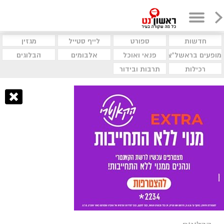
חדשות
ספורט
לייף סטייל
מגזין
מופעים בראשל"צ
פנאי ואוכל
אלבומים
הבלוגים
רכילות
תרבות ובידור