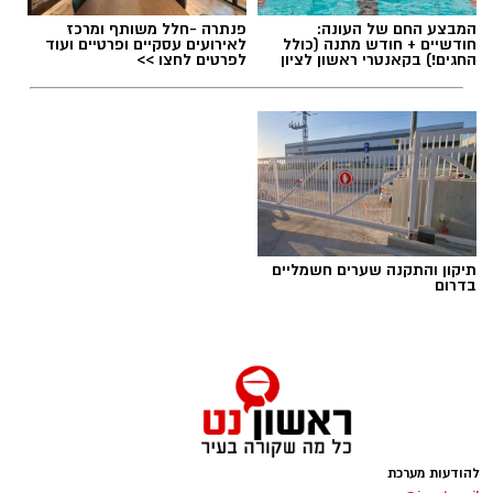
תגים:
הפגנות חרדיים גיוס לצה"ל
המבצע החם של העונה:
פנתרה -חלל משותף ומרכז
חודשיים + חודש מתנה (כולל
לאירועים עסקיים ופרטיים ועוד
החגים!) בקאנטרי ראשון לציון
לפרטים לחצו >>
תיקון והתקנה שערים חשמליים
בדרום
הפגנות חרדים chatgpt
הפגנות הענק היום, ששיבשו את סדר היום של
להודעות מערכת