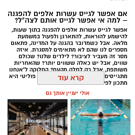
אם אפשר לגייס עשרות אלפים להפגנה
– למה אי אפשר לגייס אותם לצה"ל?
אפשר לגייס עשרות אלפים להפגנה בתוך שעות,
יש לכם מידע חשוב שטרם נחשף? צילומים מאירוע
להישמע להוראות, להתארגן ולפעול במשמעת
מלאה. אבל כשמדובר בהגנה על המדינה, פתאום
חדשותי? מצאתם טעות בכתבה? נשמח שתשתפו
מספרים לנו שהם לא מתאימים למסגרת. איזה
אותנו
מסר זה מעביר לציבור? לילדים שלנו? שכולם
שווים, אבל יש כאלה ששווים יותר? שהאחריות
משותפת, אבל רק לחלק מהעם? החלוקה ל"אנחנו
מתגייסים" ו"הם לא" היא לא רק ויכוח פוליטי היא
קרא עוד
מתכון לפילוג שמפורר אותנו מבפנים.
אולי יעניין אותך גם
אלדה נתנאל / 16:46 24.06.26