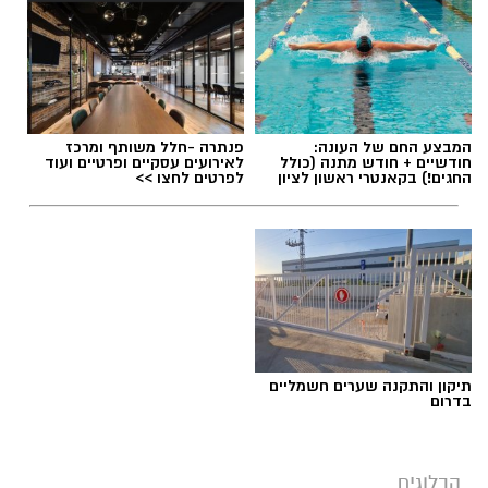
הלב שלנו אולי נשבר לפעמים, אבל אנחנו לא
חייבים להישבר יחד איתו.
מערכת האתר / 09:04 23.07.26
המבצע החם של העונה:
פנתרה -חלל משותף ומרכז
חודשיים + חודש מתנה (כולל
לאירועים עסקיים ופרטיים ועוד
החגים!) בקאנטרי ראשון לציון
לפרטים לחצו >>
תגים:
טד
תיקון והתקנה שערים חשמליים
בדרום
הבלוגים