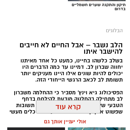
תיקון והתקנה שערים חשמליים
בדרום
הבלוגים
הלב נשבר – אבל החיים לא חייבים
להישבר איתו
בשלב כלשהו בחיינו, כמעט כל אחד מאיתנו
יחווה שברון לב. דמיינו עד כמה הדברים היו
יכולים להיות שונים אילו היינו מעניקים יותר
תשומת לב לכאב הרגשי הייחודי הזה.
הפסיכולוג גיא וינץ' מסביר כי ההחלמה משברון
לב מתחילה בהחלטה מודעת להילחם בדחף
הטבעי שלנו לייפות את העבר ולחפש תשובות
קרא עוד
שפשוט אינן קיימות. הוא מציע ארגז כלים מעשי
שיעזור לנו, בהדרגה, להשתחרר מהכאב ולהמשיך
אולי יעניין אותך גם
הלאה.