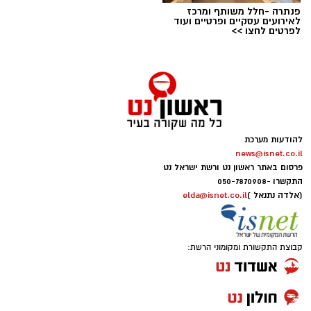
פנתרה -חלל משותף ומרכז
לאירועים עסקיים ופרטיים ועוד
לפרטים לחצו >>
להודעות מערכת
news@isnet.co.il
יש לכם מידע חשוב שטרם נחשף? צילומים מאירוע
פרסום באתר ראשון נט ורשת ישראל נט
חדשותי? מצאתם טעות בכתבה? נשמח שתשתפו
התקשרו -
050-7870908
אותנו
(אלדה נתנאל )
elda@isnet.co.il
קבוצת התקשורת ומקומוני הרשת: