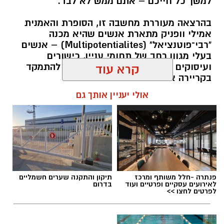
למשך כל חייכם – אתם ממש לא לבד.
בהרצאה מעוררת מחשבה זו, הסופרת והאמנית
אמילי וופניק מתארת אנשים שהיא מכנה
"רבי־פוטנציאל" (Multipotentialites) – אנשים
בעלי מגוון רחב של תחומי עניין, כישורים
ועיסוקים שונים לאורך חייהם, במקום להתמקד
קרא עוד
בקריירה אחת בלבד.
אולי יעניין אותך גם
האם גם אתם כאלה?
אלדה נתנאל / 09:20 07.08.26
פנתרה -חלל משותף ומרכז
תיקון והתקנה שערים חשמליים
לאירועים עסקיים ופרטיים ועוד
בדרום
לפרטים לחצו >>
תגים:
ייעוד