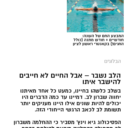
המבצע החם של העונה:
חודשיים + חודש מתנה (כולל
החגים!) בקאנטרי ראשון לציון
הבלוגים
הלב נשבר – אבל החיים לא חייבים
יש לכם מידע חשוב שטרם נחשף? צילומים מאירוע
להישבר איתו
חדשותי? מצאתם טעות בכתבה? נשמח שתשתפו
בשלב כלשהו בחיינו, כמעט כל אחד מאיתנו
אותנו
יחווה שברון לב. דמיינו עד כמה הדברים היו
יכולים להיות שונים אילו היינו מעניקים יותר
תשומת לב לכאב הרגשי הייחודי הזה.
הפסיכולוג גיא וינץ' מסביר כי ההחלמה משברון