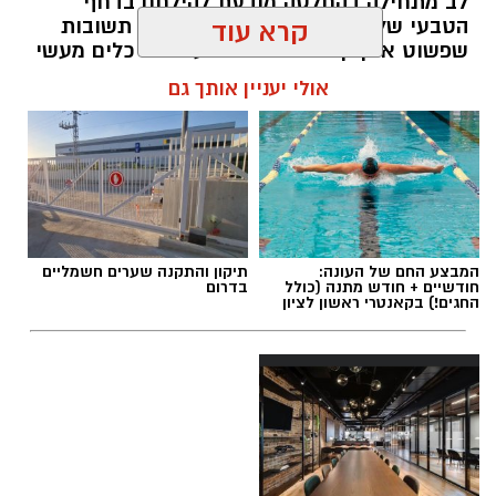
לב מתחילה בהחלטה מודעת להילחם בדחף
הטבעי שלנו לייפות את העבר ולחפש תשובות
קרא עוד
שפשוט אינן קיימות. הוא מציע ארגז כלים מעשי
שיעזור לנו, בהדרגה, להשתחרר מהכאב ולהמשיך
אולי יעניין אותך גם
הלאה.
הלב שלנו אולי נשבר לפעמים, אבל אנחנו לא
חייבים להישבר יחד איתו.
מערכת האתר / 09:04 23.07.26
המבצע החם של העונה:
תיקון והתקנה שערים חשמליים
חודשיים + חודש מתנה (כולל
בדרום
החגים!) בקאנטרי ראשון לציון
תגים:
טד