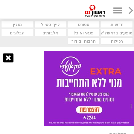
חדשות
ספורט
לייף סטייל
מגזין
מופעים בראשל"צ
פנאי ואוכל
אלבומים
הבלוגים
רכילות
תרבות ובידור