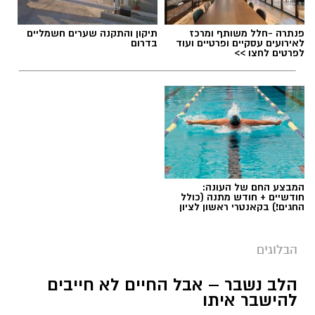
פנתרה -חלל משותף ומרכז
תיקון והתקנה שערים חשמליים
לאירועים עסקיים ופרטיים ועוד
בדרום
לפרטים לחצו >>
תגים:
ייעוד
המבצע החם של העונה:
חודשיים + חודש מתנה (כולל
החגים!) בקאנטרי ראשון לציון
הבלוגים
הלב נשבר – אבל החיים לא חייבים
יש לכם מידע חשוב שטרם נחשף? צילומים מאירוע
להישבר איתו
חדשותי? מצאתם טעות בכתבה? נשמח שתשתפו