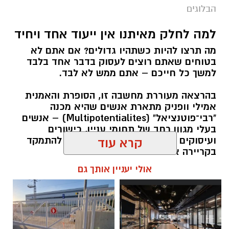
הבלוגים
למה לחלק מאיתנו אין ייעוד אחד ויחיד
מה תרצו להיות כשתהיו גדולים? אם אתם לא
בטוחים שאתם רוצים לעסוק בדבר אחד בלבד
למשך כל חייכם – אתם ממש לא לבד.
בהרצאה מעוררת מחשבה זו, הסופרת והאמנית
אמילי וופניק מתארת אנשים שהיא מכנה
"רבי־פוטנציאל" (Multipotentialites) – אנשים
בעלי מגוון רחב של תחומי עניין, כישורים
ועיסוקים שונים לאורך חייהם, במקום להתמקד
קרא עוד
בקריירה אחת בלבד.
אולי יעניין אותך גם
האם גם אתם כאלה?
אלדה נתנאל / 09:20 07.08.26