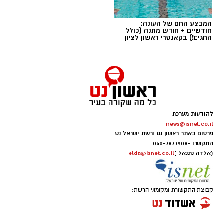
המבצע החם של העונה:
חודשיים + חודש מתנה (כולל
החגים!) בקאנטרי ראשון לציון
הפגנות חרדים chatgpt
הפגנות הענק היום, ששיבשו את סדר היום של
להודעות מערכת
מאות אלפי אזרחים, העלו אצלי שאלה
.
news@isnet.co.il
פרסום באתר ראשון נט ורשת ישראל נט
התקשרו -
050-7870908
אם הציבור החרדי יודע להתגייס בהמוניו להפגנות,
(אלדה נתנאל )
elda@isnet.co.il
להישמע להוראות, להתארגן במהירות, לפעול יחד
למען מטרה משותפת, לתמוך אחד בשני, להתלבש
באופן אחיד ולהישמע לסמכות רבנית איך אפשר
קבוצת התקשורת ומקומוני הרשת:
לטעון שהמסגרת הצבאית אינה מתאימה לו?