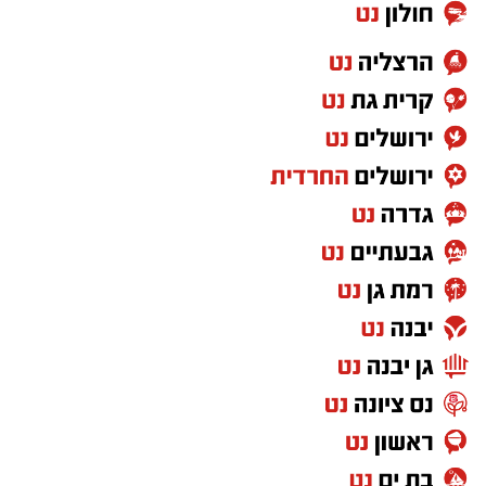
אותם אנשים שיודעים להתייצב כשקוראים להם,
לצאת לרחובות במספרים עצומים, לפעול
במשמעת, באחדות ובנחישות, ולבצע משימות למען
מטרה שהם מאמינים בה מוכיחים בפועל שיש להם
את כל היכולות הנדרשות להשתלבות במסגרת
צבאית.
לכן, הטענה ש"חרדים לא מתאימים לצבא" פשוט
לא מתיישבת עם המציאות שנראית לעין.
ועזבו לרגע את דעתי האישית, שמי שלא תורם
למדינה לא יכול לצפות ליהנות מכל הזכויות שהיא
מעניקה. ולא חסרות דרכים לתרום למדינה שבה
אתה חי, מגדל את ילדיך וישן בביטחון מדי לילה.
אבל מעבר לשאלת השוויון בנטל, אני שואלת את
עצמי איזה מסר אנחנו מעבירים לילדים שלנו,