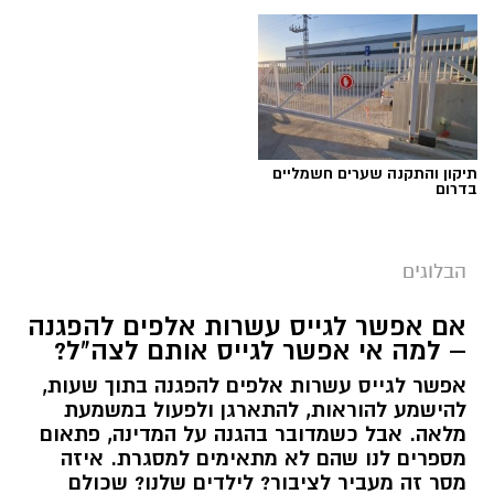
תגים:
טד
תיקון והתקנה שערים חשמליים
בדרום
הבלוגים
אם אפשר לגייס עשרות אלפים להפגנה
– למה אי אפשר לגייס אותם לצה"ל?
אפשר לגייס עשרות אלפים להפגנה בתוך שעות,
יש לכם מידע חשוב שטרם נחשף? צילומים מאירוע
להישמע להוראות, להתארגן ולפעול במשמעת
מלאה. אבל כשמדובר בהגנה על המדינה, פתאום
חדשותי? מצאתם טעות בכתבה? נשמח שתשתפו
מספרים לנו שהם לא מתאימים למסגרת. איזה
אותנו
מסר זה מעביר לציבור? לילדים שלנו? שכולם