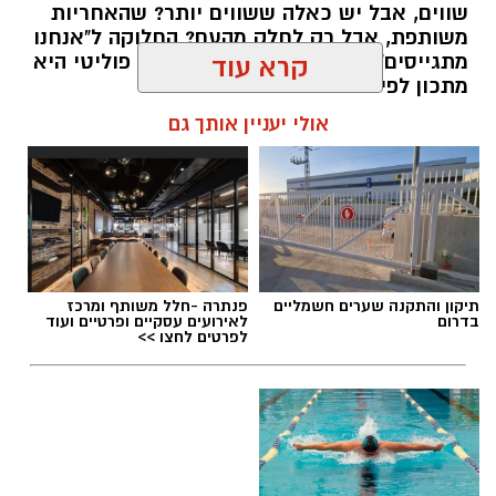
שווים, אבל יש כאלה ששווים יותר? שהאחריות
משותפת, אבל רק לחלק מהעם? החלוקה ל"אנחנו
מתגייסים" ו"הם לא" היא לא רק ויכוח פוליטי היא
קרא עוד
מתכון לפילוג שמפורר אותנו מבפנים.
אולי יעניין אותך גם
אלדה נתנאל / 16:46 24.06.26
תגים:
הפגנות חרדיים גיוס לצה"ל
תיקון והתקנה שערים חשמליים
פנתרה -חלל משותף ומרכז
בדרום
לאירועים עסקיים ופרטיים ועוד
לפרטים לחצו >>