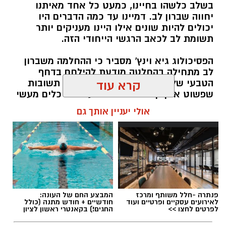
בשלב כלשהו בחיינו, כמעט כל אחד מאיתנו
אותנו
יחווה שברון לב. דמיינו עד כמה הדברים היו
יכולים להיות שונים אילו היינו מעניקים יותר
תשומת לב לכאב הרגשי הייחודי הזה.
הפסיכולוג גיא וינץ' מסביר כי ההחלמה משברון
לב מתחילה בהחלטה מודעת להילחם בדחף
הטבעי שלנו לייפות את העבר ולחפש תשובות
קרא עוד
שפשוט אינן קיימות. הוא מציע ארגז כלים מעשי
שיעזור לנו, בהדרגה, להשתחרר מהכאב ולהמשיך
אולי יעניין אותך גם
הלאה.
הלב שלנו אולי נשבר לפעמים, אבל אנחנו לא
חייבים להישבר יחד איתו.
מערכת האתר / 09:04 23.07.26
פנתרה -חלל משותף ומרכז
המבצע החם של העונה:
לאירועים עסקיים ופרטיים ועוד
חודשיים + חודש מתנה (כולל
לפרטים לחצו >>
החגים!) בקאנטרי ראשון לציון