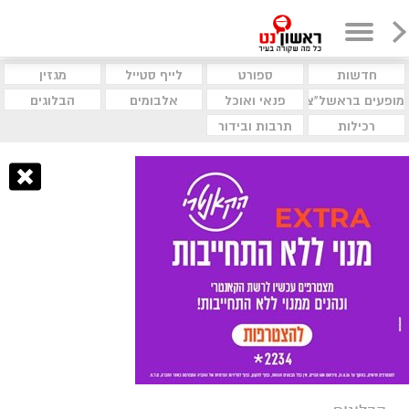
חדשות
ספורט
לייף סטייל
מגזין
מופעים בראשל"צ
פנאי ואוכל
אלבומים
הבלוגים
רכילות
תרבות ובידור