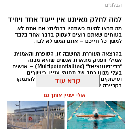
הבלוגים
למה לחלק מאיתנו אין ייעוד אחד ויחיד
מה תרצו להיות כשתהיו גדולים? אם אתם לא
בטוחים שאתם רוצים לעסוק בדבר אחד בלבד
למשך כל חייכם – אתם ממש לא לבד.
בהרצאה מעוררת מחשבה זו, הסופרת והאמנית
אמילי וופניק מתארת אנשים שהיא מכנה
"רבי־פוטנציאל" (Multipotentialites) – אנשים
בעלי מגוון רחב של תחומי עניין, כישורים
ועיסוקים שונים לאורך חייהם, במקום להתמקד
קרא עוד
בקריירה אחת בלבד.
אולי יעניין אותך גם
האם גם אתם כאלה?
אלדה נתנאל / 09:20 07.08.26