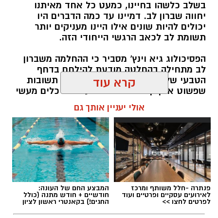
בשלב כלשהו בחיינו, כמעט כל אחד מאיתנו
אותנו
יחווה שברון לב. דמיינו עד כמה הדברים היו
יכולים להיות שונים אילו היינו מעניקים יותר
תשומת לב לכאב הרגשי הייחודי הזה.
הפסיכולוג גיא וינץ' מסביר כי ההחלמה משברון
לב מתחילה בהחלטה מודעת להילחם בדחף
הטבעי שלנו לייפות את העבר ולחפש תשובות
קרא עוד
שפשוט אינן קיימות. הוא מציע ארגז כלים מעשי
שיעזור לנו, בהדרגה, להשתחרר מהכאב ולהמשיך
אולי יעניין אותך גם
הלאה.
הלב שלנו אולי נשבר לפעמים, אבל אנחנו לא
חייבים להישבר יחד איתו.
מערכת האתר / 09:04 23.07.26
פנתרה -חלל משותף ומרכז
המבצע החם של העונה:
לאירועים עסקיים ופרטיים ועוד
חודשיים + חודש מתנה (כולל
לפרטים לחצו >>
החגים!) בקאנטרי ראשון לציון