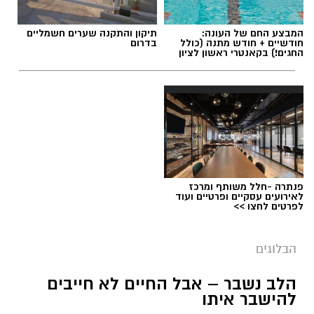
המבצע החם של העונה:
תיקון והתקנה שערים חשמליים
חודשיים + חודש מתנה (כולל
בדרום
החגים!) בקאנטרי ראשון לציון
תגים:
ייעוד
פנתרה -חלל משותף ומרכז
לאירועים עסקיים ופרטיים ועוד
לפרטים לחצו >>
הבלוגים
הלב נשבר – אבל החיים לא חייבים
יש לכם מידע חשוב שטרם נחשף? צילומים מאירוע
להישבר איתו
חדשותי? מצאתם טעות בכתבה? נשמח שתשתפו