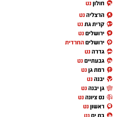
אותם אנשים שיודעים להתייצב כשקוראים להם,
לצאת לרחובות במספרים עצומים, לפעול
במשמעת, באחדות ובנחישות, ולבצע משימות למען
מטרה שהם מאמינים בה מוכיחים בפועל שיש להם
את כל היכולות הנדרשות להשתלבות במסגרת
צבאית.
לכן, הטענה ש"חרדים לא מתאימים לצבא" פשוט
לא מתיישבת עם המציאות שנראית לעין.
ועזבו לרגע את דעתי האישית, שמי שלא תורם
למדינה לא יכול לצפות ליהנות מכל הזכויות שהיא
מעניקה. ולא חסרות דרכים לתרום למדינה שבה
אתה חי, מגדל את ילדיך וישן בביטחון מדי לילה.
אבל מעבר לשאלת השוויון בנטל, אני שואלת את
עצמי איזה מסר אנחנו מעבירים לילדים שלנו,