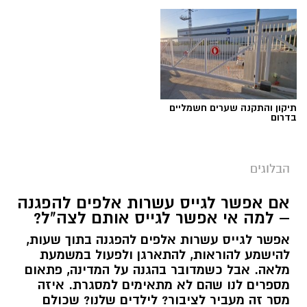
תגים:
טד
תיקון והתקנה שערים חשמליים
בדרום
הבלוגים
אם אפשר לגייס עשרות אלפים להפגנה
– למה אי אפשר לגייס אותם לצה"ל?
אפשר לגייס עשרות אלפים להפגנה בתוך שעות,
יש לכם מידע חשוב שטרם נחשף? צילומים מאירוע
להישמע להוראות, להתארגן ולפעול במשמעת
מלאה. אבל כשמדובר בהגנה על המדינה, פתאום
חדשותי? מצאתם טעות בכתבה? נשמח שתשתפו
מספרים לנו שהם לא מתאימים למסגרת. איזה
אותנו
מסר זה מעביר לציבור? לילדים שלנו? שכולם