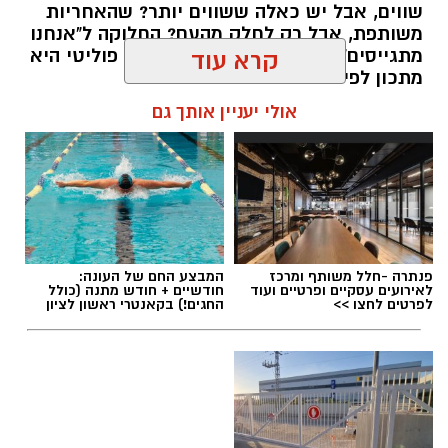
שווים, אבל יש כאלה ששווים יותר? שהאחריות
משותפת, אבל רק לחלק מהעם? החלוקה ל"אנחנו
מתגייסים" ו"הם לא" היא לא רק ויכוח פוליטי היא
קרא עוד
מתכון לפילוג שמפורר אותנו מבפנים.
אולי יעניין אותך גם
אלדה נתנאל / 16:46 24.06.26
תגים:
הפגנות חרדיים גיוס לצה"ל
פנתרה -חלל משותף ומרכז
המבצע החם של העונה:
לאירועים עסקיים ופרטיים ועוד
חודשיים + חודש מתנה (כולל
לפרטים לחצו >>
החגים!) בקאנטרי ראשון לציון