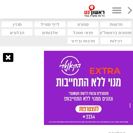
חדשות
ספורט
לייף סטייל
מגזין
מופעים בראשל"צ
פנאי ואוכל
אלבומים
הבלוגים
רכילות
תרבות ובידור