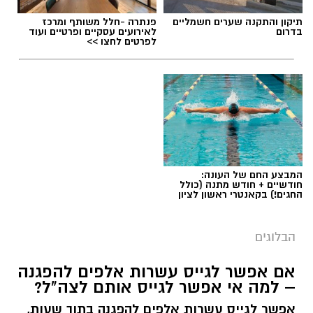
תיקון והתקנה שערים חשמליים
פנתרה -חלל משותף ומרכז
בדרום
לאירועים עסקיים ופרטיים ועוד
לפרטים לחצו >>
תגים:
טד
המבצע החם של העונה:
חודשיים + חודש מתנה (כולל
החגים!) בקאנטרי ראשון לציון
הבלוגים
אם אפשר לגייס עשרות אלפים להפגנה
– למה אי אפשר לגייס אותם לצה"ל?
אפשר לגייס עשרות אלפים להפגנה בתוך שעות,