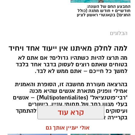
המבצע החם של העונה:
חודשיים + חודש מתנה (כולל
החגים!) בקאנטרי ראשון לציון
הבלוגים
למה לחלק מאיתנו אין ייעוד אחד ויחיד
מה תרצו להיות כשתהיו גדולים? אם אתם לא
בטוחים שאתם רוצים לעסוק בדבר אחד בלבד
למשך כל חייכם – אתם ממש לא לבד.
בהרצאה מעוררת מחשבה זו, הסופרת והאמנית
אמילי וופניק מתארת אנשים שהיא מכנה
"רבי־פוטנציאל" (Multipotentialites) – אנשים
בעלי מגוון רחב של תחומי עניין, כישורים
ועיסוקים שונים לאורך חייהם, במקום להתמקד
קרא עוד
בקריירה אחת בלבד.
אולי יעניין אותך גם
האם גם אתם כאלה?