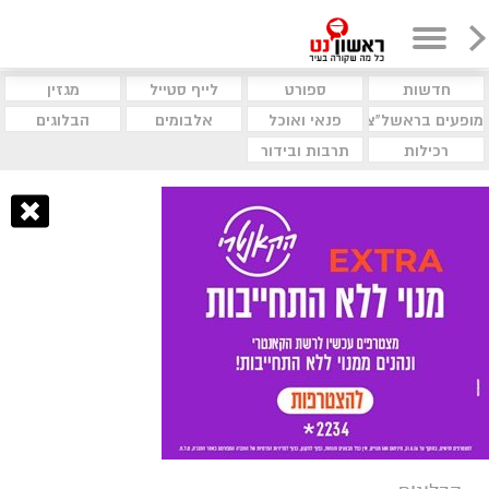
חדשות
ספורט
לייף סטייל
מגזין
מופעים בראשל"צ
פנאי ואוכל
אלבומים
הבלוגים
רכילות
תרבות ובידור