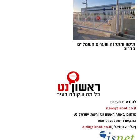
תיקון והתקנה שערים חשמליים
בדרום
הפגנות חרדים chatgpt
הפגנות הענק היום, ששיבשו את סדר היום של
להודעות מערכת
מאות אלפי אזרחים, העלו אצלי שאלה
.
news@isnet.co.il
פרסום באתר ראשון נט ורשת ישראל נט
התקשרו -
050-7870908
אם הציבור החרדי יודע להתגייס בהמוניו להפגנות,
(אלדה נתנאל )
elda@isnet.co.il
להישמע להוראות, להתארגן במהירות, לפעול יחד