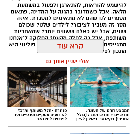
יש לכם מידע חשוב שטרם נחשף? צילומים מאירוע
להישמע להוראות, להתארגן ולפעול במשמעת
מלאה. אבל כשמדובר בהגנה על המדינה, פתאום
חדשותי? מצאתם טעות בכתבה? נשמח שתשתפו
מספרים לנו שהם לא מתאימים למסגרת. איזה
אותנו
מסר זה מעביר לציבור? לילדים שלנו? שכולם
שווים, אבל יש כאלה ששווים יותר? שהאחריות
משותפת, אבל רק לחלק מהעם? החלוקה ל"אנחנו
מתגייסים" ו"הם לא" היא לא רק ויכוח פוליטי היא
קרא עוד
מתכון לפילוג שמפורר אותנו מבפנים.
אולי יעניין אותך גם
אלדה נתנאל / 16:46 24.06.26
תגים:
הפגנות חרדיים גיוס לצה"ל
המבצע החם של העונה:
פנתרה -חלל משותף ומרכז
חודשיים + חודש מתנה (כולל
לאירועים עסקיים ופרטיים ועוד
החגים!) בקאנטרי ראשון לציון
לפרטים לחצו >>