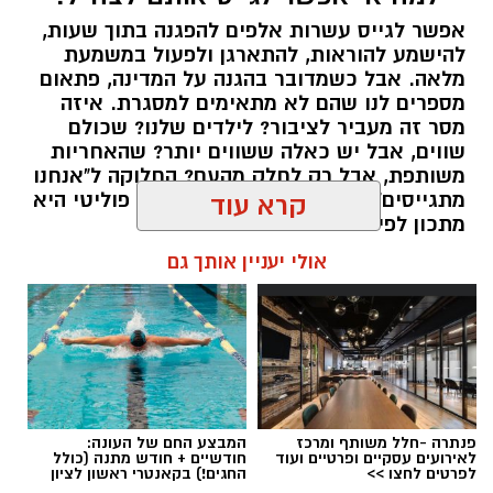
אפשר לגייס עשרות אלפים להפגנה בתוך שעות,
יש לכם מידע חשוב שטרם נחשף? צילומים מאירוע
להישמע להוראות, להתארגן ולפעול במשמעת
מלאה. אבל כשמדובר בהגנה על המדינה, פתאום
חדשותי? מצאתם טעות בכתבה? נשמח שתשתפו
מספרים לנו שהם לא מתאימים למסגרת. איזה
אותנו
מסר זה מעביר לציבור? לילדים שלנו? שכולם
שווים, אבל יש כאלה ששווים יותר? שהאחריות
משותפת, אבל רק לחלק מהעם? החלוקה ל"אנחנו
מתגייסים" ו"הם לא" היא לא רק ויכוח פוליטי היא
קרא עוד
מתכון לפילוג שמפורר אותנו מבפנים.
אולי יעניין אותך גם
אלדה נתנאל / 16:46 24.06.26
תגים:
הפגנות חרדיים גיוס לצה"ל
פנתרה -חלל משותף ומרכז
המבצע החם של העונה:
לאירועים עסקיים ופרטיים ועוד
חודשיים + חודש מתנה (כולל
לפרטים לחצו >>
החגים!) בקאנטרי ראשון לציון