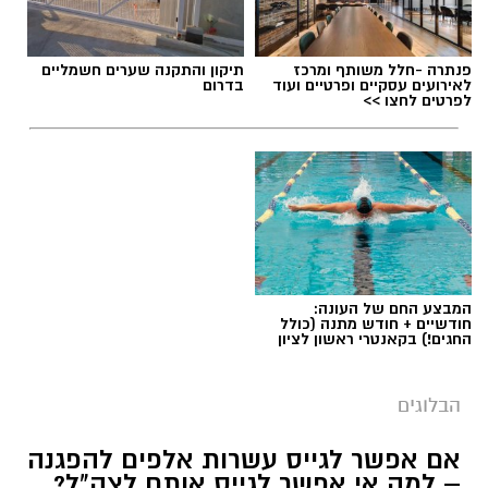
מערכת האתר / 09:04 23.07.26
פנתרה -חלל משותף ומרכז
תיקון והתקנה שערים חשמליים
לאירועים עסקיים ופרטיים ועוד
בדרום
לפרטים לחצו >>
תגים:
טד
המבצע החם של העונה:
חודשיים + חודש מתנה (כולל
החגים!) בקאנטרי ראשון לציון
הבלוגים
אם אפשר לגייס עשרות אלפים להפגנה
– למה אי אפשר לגייס אותם לצה"ל?