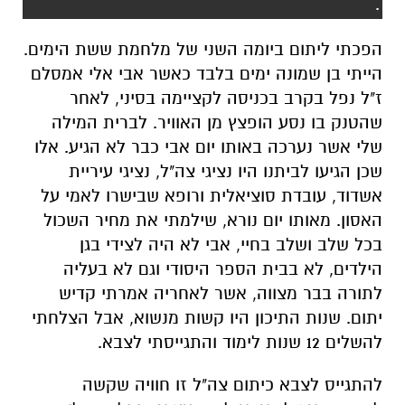
.
הפכתי ליתום ביומה השני של מלחמת ששת הימים.
הייתי בן שמונה ימים בלבד כאשר אבי אלי אמסלם
ז"ל נפל בקרב בכניסה לקציימה בסיני, לאחר
שהטנק בו נסע הופצץ מן האוויר. לברית המילה
שלי אשר נערכה באותו יום אבי כבר לא הגיע. אלו
שכן הגיעו לביתנו היו נציגי צה"ל, נציגי עיריית
אשדוד, עובדת סוציאלית ורופא שבישרו לאמי על
האסון. מאותו יום נורא, שילמתי את מחיר השכול
בכל שלב ושלב בחיי, אבי לא היה לצידי בגן
הילדים, לא בבית הספר היסודי וגם לא בעליה
לתורה בבר מצווה, אשר לאחריה אמרתי קדיש
יתום. שנות התיכון היו קשות מנשוא, אבל הצלחתי
להשלים 12 שנות לימוד והתגייסתי לצבא.
להתגייס לצבא כיתום צה"ל זו חוויה שקשה