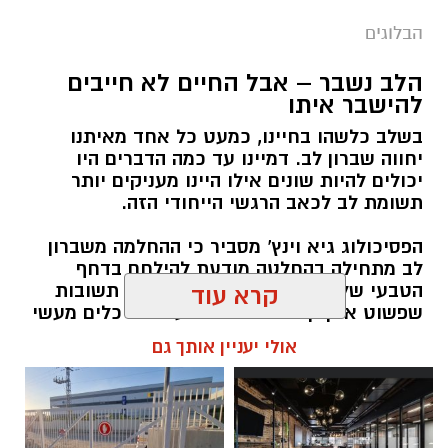
הבלוגים
הלב נשבר – אבל החיים לא חייבים
להישבר איתו
בשלב כלשהו בחיינו, כמעט כל אחד מאיתנו
יחווה שברון לב. דמיינו עד כמה הדברים היו
יכולים להיות שונים אילו היינו מעניקים יותר
תשומת לב לכאב הרגשי הייחודי הזה.
הפסיכולוג גיא וינץ' מסביר כי ההחלמה משברון
לב מתחילה בהחלטה מודעת להילחם בדחף
הטבעי שלנו לייפות את העבר ולחפש תשובות
קרא עוד
שפשוט אינן קיימות. הוא מציע ארגז כלים מעשי
שיעזור לנו, בהדרגה, להשתחרר מהכאב ולהמשיך
אולי יעניין אותך גם
הלאה.
הלב שלנו אולי נשבר לפעמים, אבל אנחנו לא
חייבים להישבר יחד איתו.