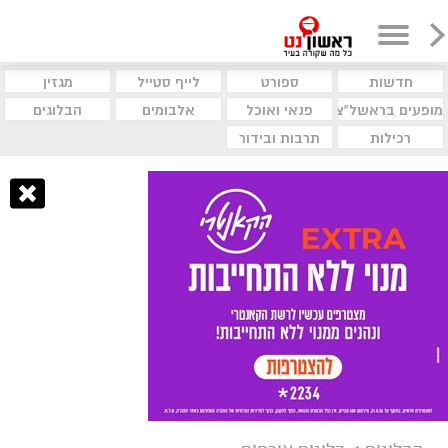
חדשות
ספורט
לייף סטייל
מגזין
מופעים בראשל"צ
פנאי ואוכל
אלבומים
הבלוגים
רכילות
תרבות ובידור