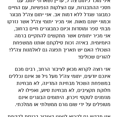
איני מוכר כיתום צה"ל, עדיין נשארתי יתום. עם
חסכי ההתבגרות, עם הצלקות הנפשיות, עם החיים
כמבוגר שגדל ללא דמות אב. אני יתום צה"ל מבוגר
וכמוני ישנם מאות. אני מכיר יתומי צה"ל אשר נזרקו
מבתי ספר ומוסדות וכיום כמבוגרים חיים ברחוב,
אני מכיר יתומים אשר מתקשים להתקיים ברמה
היומיומית. באיזה זכות סילקתם אותנו ממשפחת
השכול? האם יש תאריך תפוגה גם לאלמנות צה"ל?
להורים שכולים?
אני רוצה לקרוא מכאן לציבור הרחב, רבים מכם
אינכם יודעים, יתומי צה"ל מעל גיל 30 אינם נכללים
במשפחת השכול מבחינת המדינה, לא מבחינת
חלוקת תקציבים, לא מבחינת סיוע, ואפילו לא
מוזמנים לטקסי זיכרון. היתומים הבוגרים אינם
מטופלים על ידי שום גורם ממשלתי או ממלכתי.
אני מבקש גם לקרוא לנציגי הציבור בכנסת להקמת