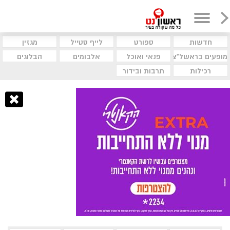
חדשות
ספורט
לייף סטייל
מגזין
מופעים בראשל"צ
פנאי ואוכל
אלבומים
הבלוגים
רכילות
תרבות ובידור