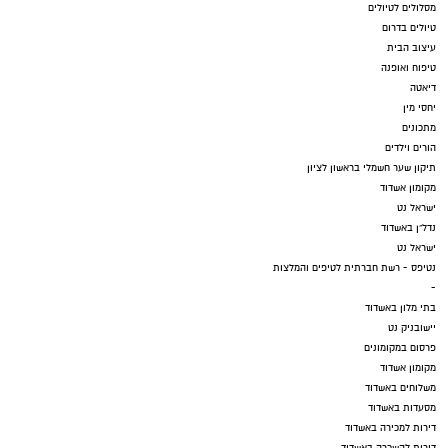
מסלולים לטיולים
טיולים בדרום
עיצוב הבית
טיפוח ואופנה
דיאטה
יחסי מין
מתכונים
הורים וילדים
תיקון שער חשמלי בראשון לציון
מקומון אשדוד
ישראל נט
נדל"ן באשדוד
ישראל נט
נטיפס - רשת חברתית לטיפים והמלצות
-
בתי מלון באשדוד
יישובניק נט
פרסום במקומונים
מקומון אשדוד
משלוחים באשדוד
מסעדות באשדוד
דירות למכירה באשדוד