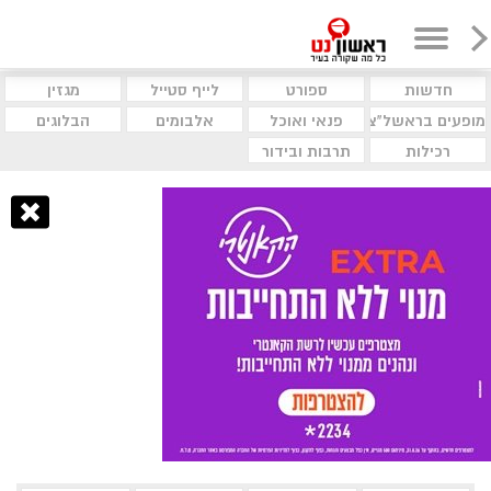
חדשות
ספורט
לייף סטייל
מגזין
מופעים בראשל"צ
פנאי ואוכל
אלבומים
הבלוגים
רכילות
תרבות ובידור