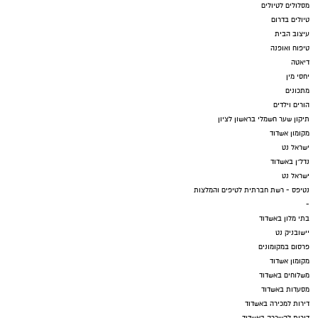
מסלולים לטיולים
טיולים בדרום
עיצוב הבית
טיפוח ואופנה
דיאטה
יחסי מין
מתכונים
הורים וילדים
תיקון שער חשמלי בראשון לציון
מקומון אשדוד
ישראל נט
נדל"ן באשדוד
ישראל נט
נטיפס - רשת חברתית לטיפים והמלצות
-
בתי מלון באשדוד
יישובניק נט
פרסום במקומונים
מקומון אשדוד
משלוחים באשדוד
מסעדות באשדוד
דירות למכירה באשדוד