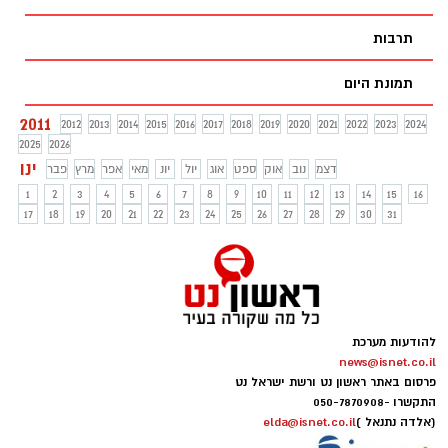
תרבות
תמונת היום
2011
2012
2013
2014
2015
2016
2017
2018
2019
2020
2021
2022
2023
2024
2025
2026
ינו
דצמ
נוב
אוק
ספט
אוג
יול
יונ
מאי
אפר
מרץ
פבר
1
2
3
4
5
6
7
8
9
10
11
12
13
14
15
16
17
18
19
20
21
22
23
24
25
26
27
28
29
30
31
להודעות מערכת
news@isnet.co.il
פרסום באתר ראשון נט ורשת ישראל נט
התקשרו -
050-7870908
(אלדה נתנאל )
elda@isnet.co.il