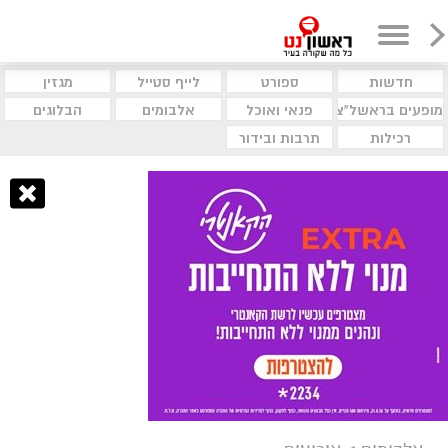
חדשות
ספורט
לייף סטייל
מגזין
מופעים בראשל"צ
פנאי ואוכל
אלבומים
הבלוגים
רכילות
תרבות ובידור