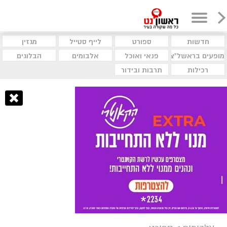
חדשות
ספורט
לייף סטייל
מגזין
מופעים בראשל"צ
פנאי ואוכל
אלבומים
הבלוגים
רכילות
תרבות ובידור