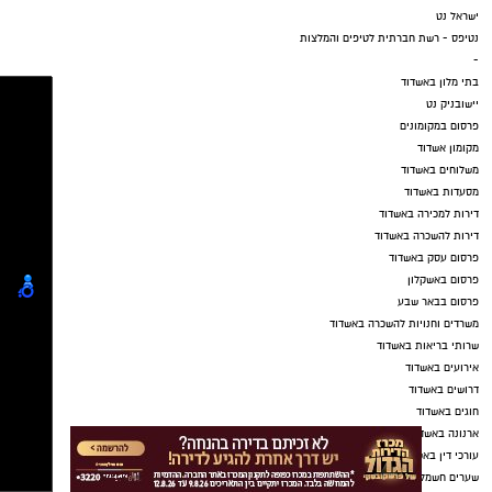
ישראל נט
נטיפס - רשת חברתית לטיפים והמלצות
-
בתי מלון באשדוד
יישובניק נט
פרסום במקומונים
מקומון אשדוד
משלוחים באשדוד
מסעדות באשדוד
דירות למכירה באשדוד
דירות להשכרה באשדוד
פרסום עסק באשדוד
פרסום באשקלון
פרסום בבאר שבע
משרדים וחנויות להשכרה באשדוד
שרותי בריאות באשדוד
אירועים באשדוד
דרושים באשדוד
חוגים באשדוד
ארנונה באשדוד
עורכי דין באשדוד
שערים חשמליים באשדוד