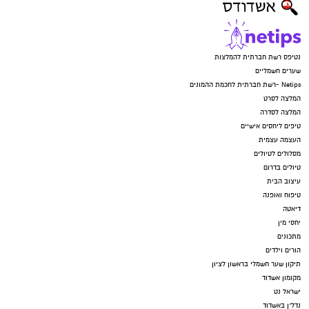
נטיפס רשת חברתית להמלצות
שערים חשמליים
Netips -רשת חברתית לחכמת ההמונים
המלצה לסרט
המלצה לסדרה
טיפים ליחסים אישיים
העצמה עצמית
מסלולים לטיולים
טיולים בדרום
עיצוב הבית
טיפוח ואופנה
דיאטה
יחסי מין
מתכונים
הורים וילדים
תיקון שער חשמלי בראשון לציון
מקומון אשדוד
ישראל נט
נדל"ן באשדוד