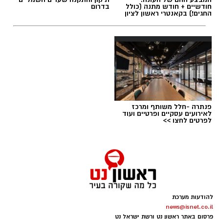
חודשיים + חודש מתנה (כולל
בדרום
החגים!) בקאנטרי ראשון לציון
פנתרה -חלל משותף ומרכז
לאירועים עסקיים ופרטיים ועוד
לפרטים לחצו >>
להודעות מערכת
news@isnet.co.il
פרסום באתר ראשון נט ורשת ישראל נט