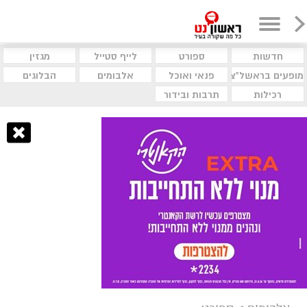
חדשות
ספורט
לייף סטייל
מגזין
מופעים בראשל"צ
פנאי ואוכל
אלבומים
הבלוגים
רכילות
תרבות ובידור