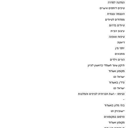
המלצה לסדרה
טיפים ליחסים אישיים
העצמה עצמית
מסלולים לטיולים
טיולים בדרום
עיצוב הבית
טיפוח ואופנה
דיאטה
יחסי מין
מתכונים
הורים וילדים
תיקון שער חשמלי בראשון לציון
מקומון אשדוד
ישראל נט
נדל"ן באשדוד
ישראל נט
נטיפס - רשת חברתית לטיפים והמלצות
-
בתי מלון באשדוד
יישובניק נט
פרסום במקומונים
מקומון אשדוד