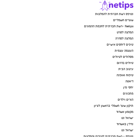
נטיפס רשת חברתית להמלצות
שערים חשמליים
Netips -רשת חברתית לחכמת ההמונים
המלצה לסרט
המלצה לסדרה
טיפים ליחסים אישיים
העצמה עצמית
מסלולים לטיולים
טיולים בדרום
עיצוב הבית
טיפוח ואופנה
דיאטה
יחסי מין
מתכונים
הורים וילדים
תיקון שער חשמלי בראשון לציון
מקומון אשדוד
ישראל נט
נדל"ן באשדוד
ישראל נט
נטיפס - רשת חברתית לטיפים והמלצות