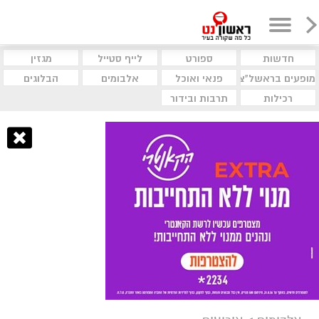
חדשות
ספורט
לייף סטייל
מגזין
מופעים בראשל"צ
פנאי ואוכל
אלבומים
הבלוגים
רכילות
תרבות ובידור