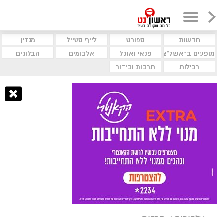
חדשות
ספורט
לייף סטייל
מגזין
מופעים בראשל"צ
פנאי ואוכל
אלבומים
הבלוגים
רכילות
תרבות ובידור