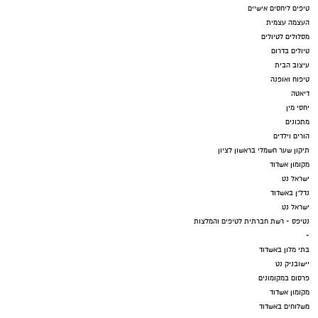
טיפים ליחסים אישיים
העצמה עצמית
מסלולים לטיולים
טיולים בדרום
עיצוב הבית
טיפוח ואופנה
דיאטה
יחסי מין
מתכונים
הורים וילדים
תיקון שער חשמלי בראשון לציון
מקומון אשדוד
ישראל נט
נדל"ן באשדוד
ישראל נט
נטיפס - רשת חברתית לטיפים והמלצות
-
בתי מלון באשדוד
יישובניק נט
פרסום במקומונים
מקומון אשדוד
משלוחים באשדוד