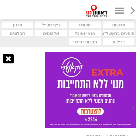
חדשות
ספורט
לייף סטייל
מגזין
מופעים בראשל"צ
פנאי ואוכל
אלבומים
הבלוגים
רכילות
תרבות ובידור