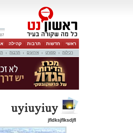
07 אוגוסט 2026 / 12:10
ראשי
חדשות
תרבות
קהילה
או
רכילות
ספורט
אירועים
תרבות
תמ
|
|
|
|
uyiuyiuy
jfldksjflksdjfl