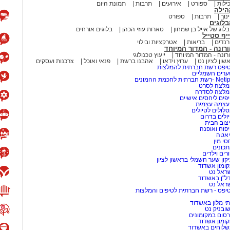
ילות
ספורט
אירועים
תרבות
תמונת היום
הילה
נוך
תרבות
ספורט
לוגים
לוג של אייל בן שמחון
טארות עוזי הכהן
בלוגים אורחים
יף סטייל
נדים
בריאות
אטרקציות ובילוי
רונה - המדור המיוחד
רונה - המדור המיוחד
ייעוץ טכנולוגי
שון לציון נט
ערוץ וידאו
אהבנו ברשת
פנאי ואוכל
צרכנות ועסקים
יפס רשת חברתית להמלצות
רים חשמליים
-רשת חברתית לחכמת ההמונים
לצה לסרט
מלצה לסדרה
פים ליחסים אישיים
עצמה עצמית
לולים לטיולים
ולים בדרום
צוב הבית
פוח ואופנה
אטה
סי מין
כונים
רים וילדים
קון שער חשמלי בראשון לציון
ומון אשדוד
ראל נט
ל"ן באשדוד
ראל נט
יפס - רשת חברתית לטיפים והמלצות
י מלון באשדוד
שובניק נט
סום במקומונים
ומון אשדוד
לוחים באשדוד