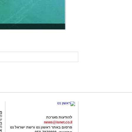
מג
פנ
להודעות מערכת
של
news@isnet.co.il
ח
מ
פרסום באתר ראשון נט ורשת ישראל נט
א