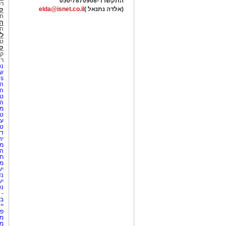
התקשרו -
050-7870908
רכ
(אלדה נתנאל )
elda@isnet.co.il
ק
חי
הב
הב
לי
טר
קו
קו
רא
נט
שע
Netips 
המ
ה
טי
ה
מס
טי
עי
טי
די
יח
מת
הו
תי
מק
יש
נד
יש
נט
-
בת
יי
פר
מק
מש