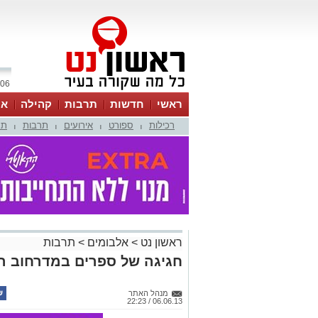
06 אוגוסט 2026 / 15:09
ראשי
חדשות
תרבות
קהילה
או
רכילות
ספורט
אירועים
תרבות
תמ
|
|
|
|
ראשון נט
>
אלבומים
>
תרבות
חגיגה של ספרים במדרחוב המ
מנהל האתר
06.06.13 / 22:23