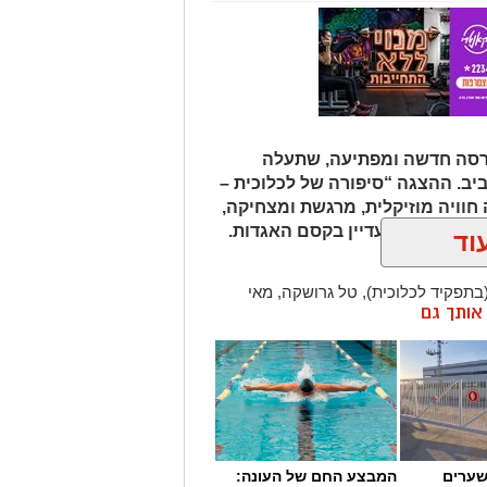
גרסה חדשה ומפתיעה, שתעלה
ב. ההצגה “סיפורה של לכלוכית –
וויה מוזיקלית, מרגשת ומצחיקה,
 שמאמינים עדיין בקסם האגדות.
וד
בתפקיד לכלוכית), טל גרושקה, מאי
ן אותך גם
ב וביים טל גרושקה, בליווי פזמונים
ים מאת הפסנתרנית והמלחינה
אמרי ורביעיית מיתר, והקהל ייחשף גם
 באמצעות טכנולוגיית בינה מלאכותית –
לאגדה הקסומה חיים חדשים.
שערים
המבצע החם של העונה: