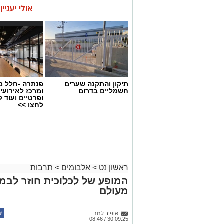
אולי יעניי
תיקון והתקנה שערים
פנתרה -חלל מ
חשמליים בדרום
ומרכז לאירועי
ופרטיים ועוד 
לחצו >>
ראשון נט
>
אלבומים
>
תרבות
המופע של לכלוכית חוזר לבמ
מעולם
אופיר למב
30.09.25 / 08:46