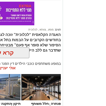
תגים:
מופע
,
צוותא
,
לכלוכית
האגדה הקלאסית “לכלוכית” זוכה ל
בחודשים הקרובים על הבמות בתל אבי
הסיפור שלא סופר אף פעם” מבטיחה ח
שתדבר גם ללב הילדים וגם למבוגרים
קרא ע
במופע משתתפים כוכבי הילדים דין הפנר (
אולי יעניי
קורץ, נועה סבח ורועי ואקנין. את ההצגה כת
מקוריים של זיו רובינשטיין ולחנים קלאסי
הבינלאומית אנה סגל.
המוזיקה מלווה בביצוע חי של האנסמבל הק
לויזואליה חדשנית שיצרה האמנית דנה נגר
שילוב שמרחיב את גבולות הדמיון ומעניק 
פנתרה -חלל משותף
תיקון והתקנה 