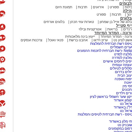
לבומים
ילות
ספורט
אירועים
תרבות
תמונת היום
הילה
נוך
תרבות
ספורט
לוגים
לוג של אייל בן שמחון
טארות עוזי הכהן
בלוגים אורחים
יף סטייל
נדים
בריאות
אטרקציות ובילוי
רונה - המדור המיוחד
רונה - המדור המיוחד
ייעוץ בינה מלאכותית
שון לציון נט
ערוץ וידאו
אהבנו ברשת
פנאי ואוכל
צרכנות ועסקים
יפס רשת חברתית להמלצות
רים חשמליים
-רשת חברתית לחכמת ההמונים
לצה לסרט
מלצה לסדרה
פים ליחסים אישיים
עצמה עצמית
לולים לטיולים
ולים בדרום
צוב הבית
פוח ואופנה
אטה
סי מין
כונים
ית מזווית שטרם נראתה: נערה צעירה
רים וילדים
קון שער חשמלי בראשון לציון
לזכות לרגע של חופש ואהבה. בעזרת
ומון אשדוד
וצאת למסע שכולו השראה, קסם ונעלי
ראל נט
ל"ן באשדוד
ראל נט
יפס - רשת חברתית לטיפים והמלצות
י מלון באשדוד
שובניק נט
סום במקומונים