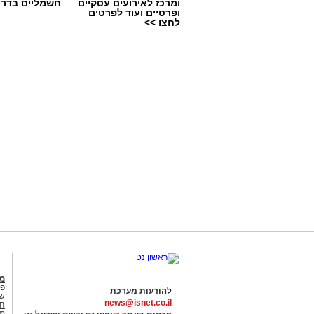
ומרכז לאירועים עסקיים
חשמליים בדרו
ופרטיים ועוד לפרטים
לחצו >>
גיא אייזנר
מג
פנ
להודעות מערכת
של
news@isnet.co.il
ח
מ