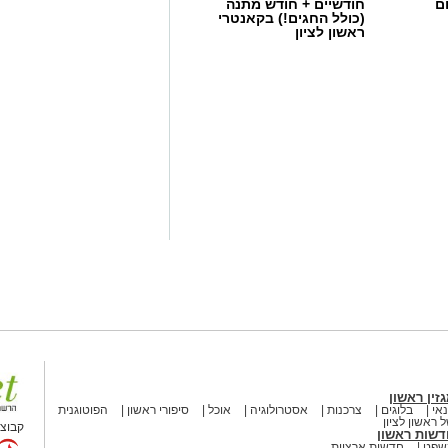
ם
חודשיים + חודש מתנה
(כולל החגים!) בקאנטרי
ראשון לציון
זין ראשון
אי
בלוגים
צרכנות
אסטרולוגיה
אוכל
סיפורי ראשון
הפוטוגנית
 ראשון לציון
קבוצת
דשות ראשון
שפט
חדשות ארציות