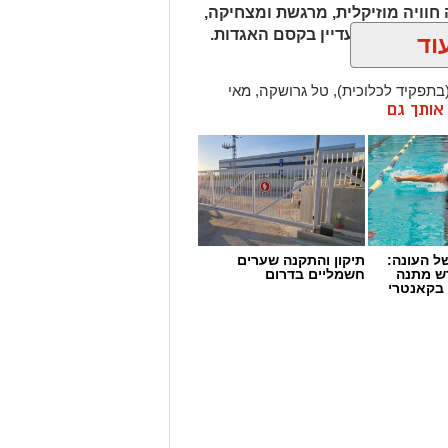
וויה מוזיקלית, מרגשת ומצחיקה,
 שמאמינים עדיין בקסם האגדות.
וד
בתפקיד לכלוכית), טל גרושקה, מאי
ן אותך גם
ב וביים טל גרושקה, בליווי פזמונים
ים מאת הפסנתרנית והמלחינה
אמרי ורביעיית מיתר, והקהל ייחשף גם
 באמצעות טכנולוגיית בינה מלאכותית –
לאגדה הקסומה חיים חדשים.
 העונה:
תיקון והתקנה שערים
דש מתנה
חשמליים בדרום
 בקאנטרי