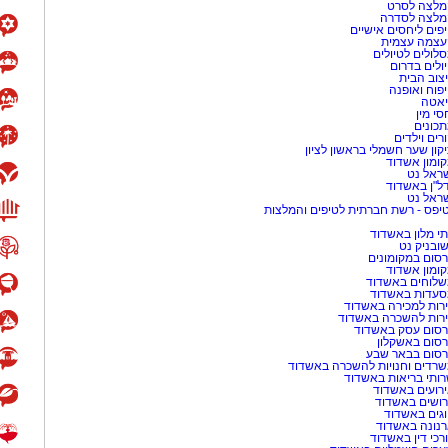
לצה לסרט
מלצה לסדרה
פים ליחסים אישיים
עצמה עצמית
לולים לטיולים
ולים בדרום
צוב הבית
פוח ואופנה
אטה
סי מין
כונים
ית מזווית שטרם נראתה: נערה צעירה
רים וילדים
קון שער חשמלי בראשון לציון
לזכות לרגע של חופש ואהבה. בעזרת
ומון אשדוד
וצאת למסע שכולו השראה, קסם ונעלי
ראל נט
ל"ן באשדוד
ראל נט
יפס - רשת חברתית לטיפים והמלצות
י מלון באשדוד
שובניק נט
סום במקומונים
ומון אשדוד
לוחים באשדוד
עדות באשדוד
רות למכירה באשדוד
רות להשכרה באשדוד
סום עסק באשדוד
סום באשקלון
סום בבאר שבע
רדים וחנויות להשכרה באשדוד
ותי בריאות באשדוד
רועים באשדוד
ושים באשדוד
גים באשדוד
נונה באשדוד
רכי דין באשדוד