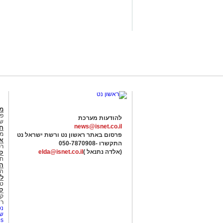
גיא אייזנר
מג
פנ
להודעות מערכת
של
news@isnet.co.il
ח
מ
פרסום באתר ראשון נט ורשת ישראל נט
א
התקשרו -
050-7870908
רכ
(אלדה נתנאל )
elda@isnet.co.il
ק
חי
הב
הב
לי
טר
קו
קו
רא
נט
שע
Netips 