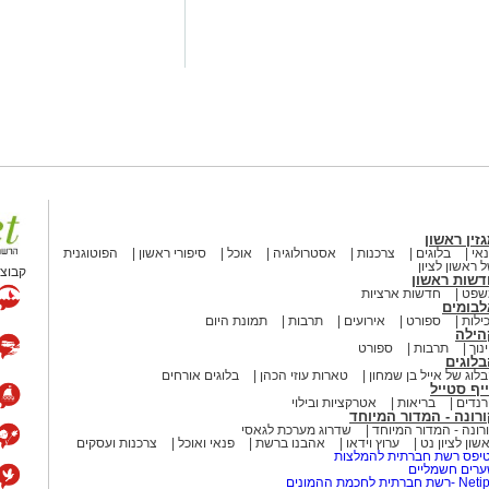
זין ראשון
אי
בלוגים
צרכנות
אסטרולוגיה
אוכל
סיפורי ראשון
הפוטוגנית
 ראשון לציון
קבוצת
דשות ראשון
שפט
חדשות ארציות
לבומים
ילות
ספורט
אירועים
תרבות
תמונת היום
הילה
נוך
תרבות
ספורט
לוגים
לוג של אייל בן שמחון
טארות עוזי הכהן
בלוגים אורחים
יף סטייל
נדים
בריאות
אטרקציות ובילוי
רונה - המדור המיוחד
רונה - המדור המיוחד
שדרוג מערכת לגאסי
שון לציון נט
ערוץ וידאו
אהבנו ברשת
פנאי ואוכל
צרכנות ועסקים
יפס רשת חברתית להמלצות
רים חשמליים
-רשת חברתית לחכמת ההמונים