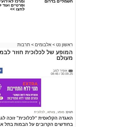
חשמליים בדרום
ומרכז לאירועי
ופרטיים ועוד 
לחצו >>
ראשון נט
>
אלבומים
>
תרבות
המופע של לכלוכית חוזר לבמ
מעולם
אופיר למב
30.09.25 / 08:46
תגים:
מופע
,
צוותא
,
לכלוכית
האגדה הקלאסית “לכלוכית” זוכה ל
בחודשים הקרובים על הבמות בתל אבי