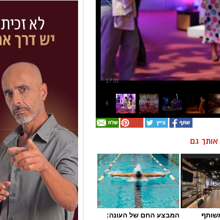
ן אותך גם
שותף
המבצע החם של העונה: