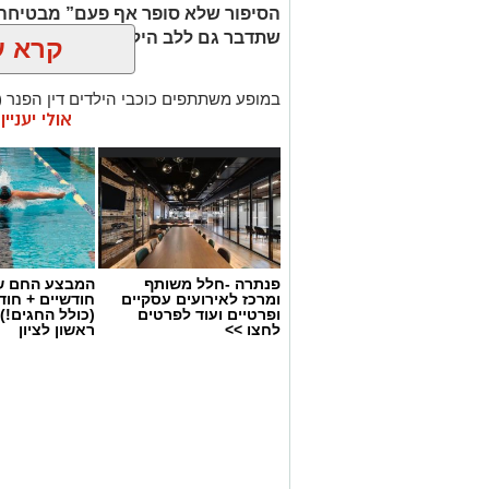
הסיפור שלא סופר אף פעם” מבטיחה ח
שתדבר גם ללב הילדים וגם למבוגרים
קרא ע
במופע משתתפים כוכבי הילדים דין הפנר (
אולי יעניי
קורץ, נועה סבח ורועי ואקנין. את ההצגה כת
מקוריים של זיו רובינשטיין ולחנים קלאסי
הבינלאומית אנה סגל.
המוזיקה מלווה בביצוע חי של האנסמבל הק
לויזואליה חדשנית שיצרה האמנית דנה נגר
שילוב שמרחיב את גבולות הדמיון ומעניק 
פנתרה -חלל משותף
המבצע החם של
ומרכז לאירועים עסקיים
חודשיים + חו
ופרטיים ועוד לפרטים
(כולל החגים!)
לחצו >>
ראשון לציון