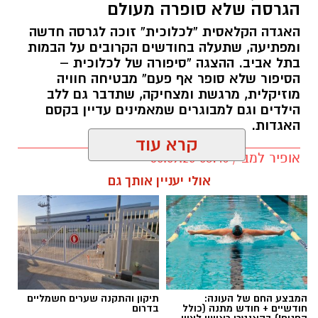
הגרסה שלא סופרה מעולם
האגדה הקלאסית “לכלוכית” זוכה לגרסה חדשה
ומפתיעה, שתעלה בחודשים הקרובים על הבמות
בתל אביב. ההצגה “סיפורה של לכלוכית –
הסיפור שלא סופר אף פעם” מבטיחה חוויה
מוזיקלית, מרגשת ומצחיקה, שתדבר גם ללב
הילדים וגם למבוגרים שמאמינים עדיין בקסם
האגדות.
קרא עוד
אופיר למב / 08:46 30.09.25
אולי יעניין אותך גם
תגים:
מופע
,
צוותא
,
לכלוכית
המבצע החם של העונה:
תיקון והתקנה שערים חשמליים
במופע משתתפים כוכבי הילדים דין הפנר (בתפקיד
חודשיים + חודש מתנה (כולל
בדרום
החגים!) בקאנטרי ראשון לציון