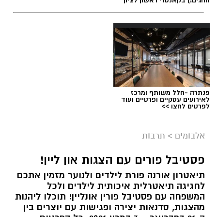
לכלוכית), טל גרושקה, מאי קורץ, נועה סבח ורועי
ואקנין. את ההצגה כתב וביים טל גרושקה, בליווי
פזמונים מקוריים של זיו רובינשטיין ולחנים קלאסיים
מאת הפסנתרנית והמלחינה הבינלאומית אנה סגל.
המוזיקה מלווה בביצוע חי של האנסמבל הקאמרי
ורביעיית מיתר, והקהל ייחשף גם לויזואליה חדשנית
שיצרה האמנית דנה נגר באמצעות טכנולוגיית בינה
פנתרה -חלל משותף ומרכז
לאירועים עסקיים ופרטיים ועוד
מלאכותית – שילוב שמרחיב את גבולות הדמיון
לפרטים לחצו >>
ומעניק לאגדה הקסומה חיים חדשים.
אלבומים
>
תרבות
פסטיבל פורים עם הצגות און ליין!
תיאטרון אורנה פורת לילדים ולנוער מזמין אתכם
לחגיגה תיאטרלית איכותית לילדים ולכל
המשפחה עם פסטיבל פורין אונליין! תוכלו ליהנות
מהצגות, סדנאות יצירה ופגישות עם יוצרים בין