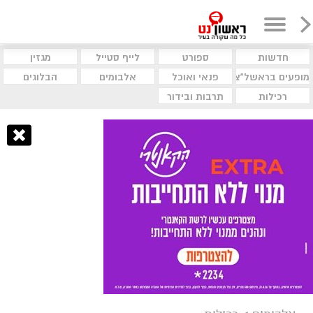
חדשות
ספורט
לייף סטייל
מגזין
מופעים בראשל"צ
פנאי ואוכל
אלבומים
הבלוגים
רכילות
תרבות ובידור