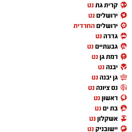
בבית.
גילים: 7-3
עולם היורה: מחנה הקרטיקון: עונה 2
מחזה, בימוי ותנועה:
דניאלה מיכאלי
שישה בני נוער הוזמנו למחנה הרפתקאות חדשני
משתתפים:
יוסי עובדיה/ גיא גרמן, עמרי רווה/ תום
באיסלה נובלר. כשהדינוזאורים משתחררים
שינצקי, הדר ברוך/נור פיבק/ורד אבידן, הגר
מהכלובים, הם חייבים לשתף פעולה כדי להישאר
טישמן/תמר סגל
בחיים. משחקים על המסך ועושים את זה היטב:
פול-מיקל ויליאמס,ג׳נה אורטגה,שון גמברוני.
בגן הילדים ההתרגשות עצומה. הילדים גילו
באנגלית הסדרה נקראת Jurassic World: Camp
שהציפור שמתגוררת בעץ שבגן הטילה שלוש ביצים
Cretaceous.
בקן. בעודם מנסים לחקור ולדמיין איך ייראו
הגוזלים, הם מפליגים בדמיון. פינות הגן המרתקות,
הצעצועים ושלל האפשרויות הקסומות שולחים
אפשר לצפות ב‑Netflix בטלוויזיות חכמות,
אותם למסע צבעוני ומרגש של חברות, משחקים
במכשירי Playstation,‏ Xbox,‏ Chromecast,‏ Apple
ושירים בחצר הגן, מסע בו הם נותנים חופש
TV, בנגני Blu‑ray ועוד.
לשמחה ולדמיון והופכים את הגן לממלכה הפרטית
צפו בווידאו נטפליקס צפייה ישירה עם תרגום
שלהם. בהצגה שזורים כל שירי הילדים הקלאסיים