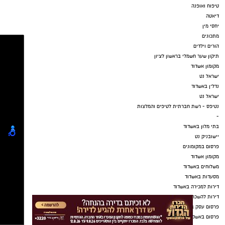
טיפוח ואופנה
דיאטה
יחסי מין
מתכונים
הורים וילדים
תיקון שער חשמלי בראשון לציון
מקומון אשדוד
ישראל נט
נדל"ן באשדוד
ישראל נט
נטיפס - רשת חברתית לטיפים והמלצות
-
בתי מלון באשדוד
יישובניק נט
פרסום במקומונים
מקומון אשדוד
משלוחים באשדוד
מסעדות באשדוד
דירות למכירה באשדוד
דירות להשכרה באשדוד
פרסום עסק באשדוד
פרסום באשקלון