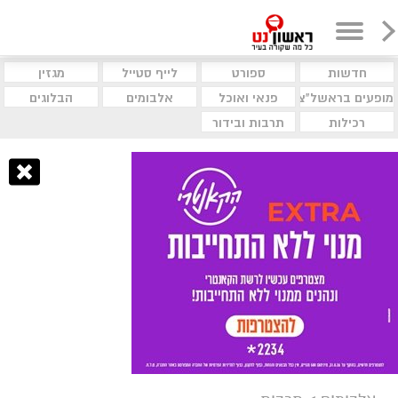
חדשות
ספורט
לייף סטייל
מגזין
מופעים בראשל"צ
פנאי ואוכל
אלבומים
הבלוגים
רכילות
תרבות ובידור