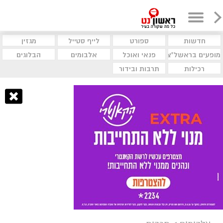
חדשות
ספורט
לייף סטייל
מגזין
מופעים בראשל"צ
פנאי ואוכל
אלבומים
הבלוגים
רכילות
תרבות ובידור