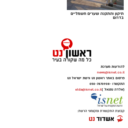
תיקון והתקנה שערים חשמליים
בדרום
להודעות מערכת
news@isnet.co.il
פרסום באתר ראשון נט ורשת ישראל נט
התקשרו -
050-7870908
(אלדה נתנאל )
elda@isnet.co.il
קבוצת התקשורת ומקומוני הרשת: