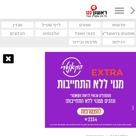
חדשות
ספורט
לייף סטייל
מגזין
מופעים בראשל"צ
פנאי ואוכל
אלבומים
הבלוגים
רכילות
תרבות ובידור