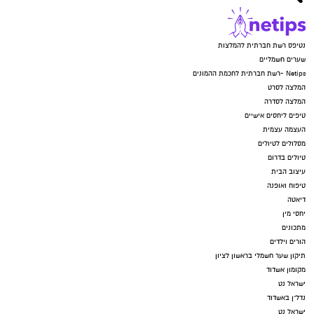
נטיפס רשת חברתית להמלצות
שערים חשמליים
Netips -רשת חברתית לחכמת ההמונים
המלצה לסרט
המלצה לסדרה
טיפים ליחסים אישיים
העצמה עצמית
מסלולים לטיולים
טיולים בדרום
עיצוב הבית
טיפוח ואופנה
דיאטה
יחסי מין
מתכונים
הורים וילדים
תיקון שער חשמלי בראשון לציון
מקומון אשדוד
ישראל נט
נדל"ן באשדוד
ישראל נט