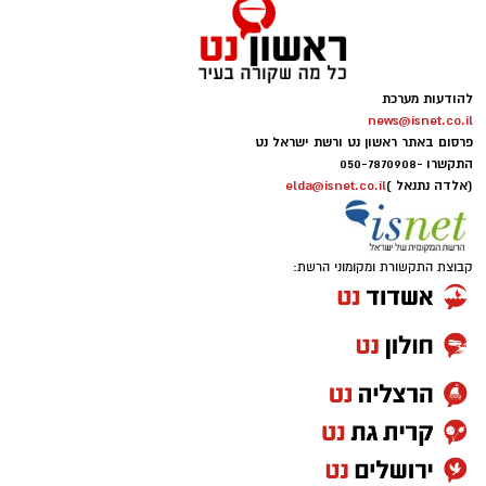
להודעות מערכת
news@isnet.co.il
פרסום באתר ראשון נט ורשת ישראל נט
התקשרו -
050-7870908
(אלדה נתנאל )
elda@isnet.co.il
קבוצת התקשורת ומקומוני הרשת: