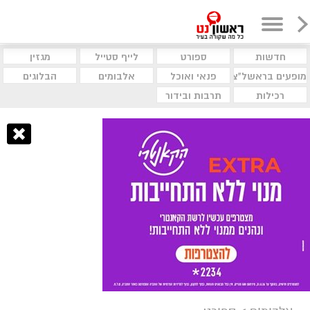
חדשות
ספורט
לייף סטייל
מגזין
מופעים בראשל"צ
פנאי ואוכל
אלבומים
הבלוגים
רכילות
תרבות ובידור