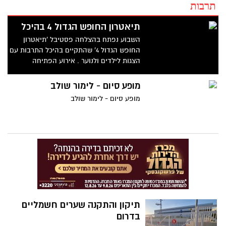
תרבות
תיאטרון החופש הגדול 4 בהיכל
השבוע נפתח בהצלחה פסטיבל 'תיאטרון
החופש הגדול 4' שהתקיים בהיכל התרבות עם
הצגות לילדים ולנוער . אירוע הפתיחה
התקיים ביום שני ( 11/8) עם דמויות ססגוניות,
פסלים אנושיים ויריד ספרים מוזלים שהוקם
מופע סיום - לימור שולב
לכבוד האירוע בלובי ההיכל.
מופע סיום - לימור שולב
תיקון והתקנה שערים חשמליים
בדרום