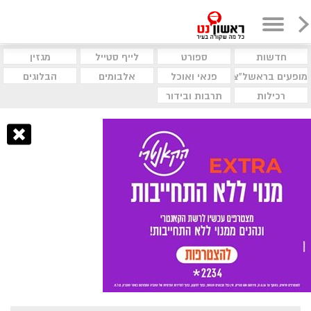
חדשות
ספורט
לייף סטייל
מגזין
מופעים בראשל"צ
פנאי ואוכל
אלבומים
הבלוגים
רכילות
תרבות ובידור