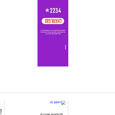
מג
פנ
להודעות מערכת