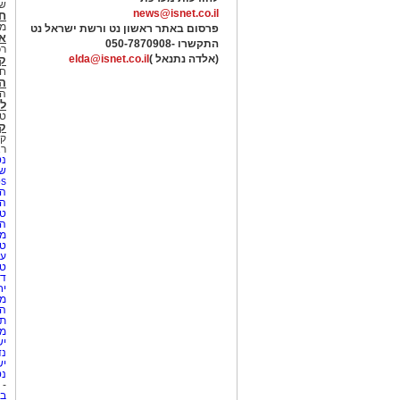
של
news@isnet.co.il
ח
מ
פרסום באתר ראשון נט ורשת ישראל נט
א
התקשרו -
050-7870908
רכ
(אלדה נתנאל )
elda@isnet.co.il
ק
חי
הב
הב
לי
טר
קו
קו
רא
נט
שע
Netips 
המ
ה
טי
ה
מס
טי
עי
טי
די
יח
מת
הו
תי
מק
יש
נד
יש
נט
-
בת