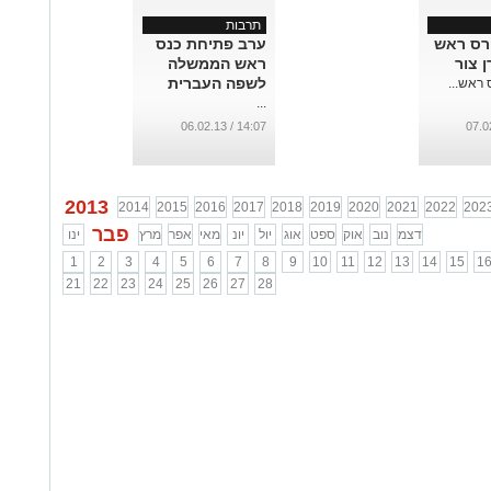
תרבות
רס ראש
ערב פתיחת כנס
 צור
ראש הממשלה
לשפה העברית
ראש...
...
14:07 / 06.02.13
2013
2014
2015
2016
2017
2018
2019
2020
2021
2022
202
פבר
דצמ
נוב
אוק
ספט
אוג
יול
יונ
מאי
אפר
מרץ
ינו
1
2
3
4
5
6
7
8
9
10
11
12
13
14
15
1
21
22
23
24
25
26
27
28