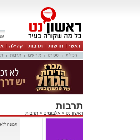
06 אוגוסט 2026 / 06:17
ראשי
חדשות
תרבות
קהילה
או
רכילות
ספורט
אירועים
תרבות
תמ
|
|
|
|
תרבות
ראשון נט
>
אלבומים
>
תרבות