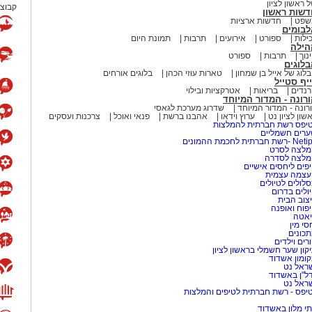
 ראשון לציון
קבוצת
דשות ראשון
שפט
חדשות ארציות
לבומים
ילות
ספורט
אירועים
תרבות
תמונת היום
הילה
נוך
תרבות
ספורט
לוגים
לוג של אייל בן שמחון
טארות עוזי הכהן
בלוגים אורחים
יף סטייל
נדים
בריאות
אטרקציות ובילוי
רונה - המדור המיוחד
רונה - המדור המיוחד
שדרוג מערכת לגאסי
שון לציון נט
ערוץ וידאו
אהבנו ברשת
פנאי ואוכל
צרכנות ועסקים
יפס רשת חברתית להמלצות
רים חשמליים
-רשת חברתית לחכמת ההמונים
לצה לסרט
מלצה לסדרה
פים ליחסים אישיים
עצמה עצמית
לולים לטיולים
ולים בדרום
צוב הבית
פוח ואופנה
אטה
סי מין
כונים
רים וילדים
קון שער חשמלי בראשון לציון
ומון אשדוד
ראל נט
ל"ן באשדוד
ראל נט
יפס - רשת חברתית לטיפים והמלצות
י מלון באשדוד