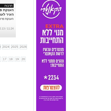
תרבות
הענקת פ
העיר לערן
הענקת פרס 
11:24 / 07.02.13
3
2024
2025
2026
6
17
18
19
20