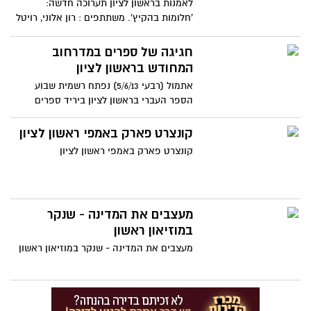
לאמנות בראשון לציון תערוכה חדשה:
'חלומות בהקיץ'. משתתפים : רון אלוני, רויטל
לסיק, מעין חיו, ליזה זברסקי, אלעד ערמון,
בתיה מלכא, הדס רשף.בפתיחת התערוכה -
חגיגה של ספרים במדרחוב
מסיבת קיץ-: DJ דרור שדה אור.אוצרת: אפי
המחודש בראשון לציון
גן
אתמול (רבעי 5/6/13) נפתח רשמית שבוע
הספר העברי בראשון לציון ביריד ספרים
ססגוני, מסקרן ומהנה במדרחוב רוטשילד
המחודש בלב העיר.
קונצרט פארק באמפי ראשון לציון
קונצרט פארק באמפי ראשון לציון
מעצבים את המדינה - שנקר
במוזיאון ראשון
מעצבים את המדינה - שנקר במוזיאון ראשון