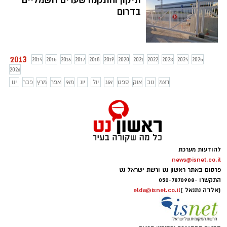
תיקון והתקנה שערים חשמליים
בדרום
2013
2014
2015
2016
2017
2018
2019
2020
2021
2022
2023
2024
2025
2026
דצמ
נוב
אוק
ספט
אוג
יול
יונ
מאי
אפר
מרץ
פבר
ינו
להודעות מערכת
news@isnet.co.il
פרסום באתר ראשון נט ורשת ישראל נט
התקשרו -
050-7870908
(אלדה נתנאל )
elda@isnet.co.il