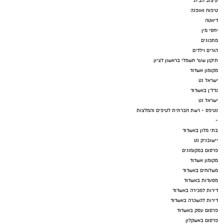
עיצוב הבית
טיפוח ואופנה
דיאטה
יחסי מין
מתכונים
הורים וילדים
תיקון שער חשמלי בראשון לציון
מקומון אשדוד
ישראל נט
נדל"ן באשדוד
ישראל נט
נטיפס - רשת חברתית לטיפים והמלצות
-
בתי מלון באשדוד
יישובניק נט
פרסום במקומונים
מקומון אשדוד
משלוחים באשדוד
מסעדות באשדוד
דירות למכירה באשדוד
דירות להשכרה באשדוד
פרסום עסק באשדוד
פרסום באשקלון