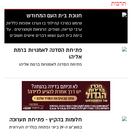
תרבות
חנוכת בית העם המחודש
שימש כמרכז קהילתי בו נערכו אספות כלליות,
ערבי קריאה, נשפים, הרצאות וקונצרטים . על
בימת בית העם נשאו דברים אישים חשובים
כמו ד"ר בנימין זאב הרצל, אלברט איינשטיין,
הברון רוטשילד ועוד רבים אחרים. ראש
פתיחת הסדנה לאמנויות ברמת
העירייה, דב צור: "זוהי חובתנו לשמר את נכסי
אליהו
צאן הברזל שהותירו אחריהם הדורות
פתיחת הסדנה לאמנויות ברמת אליהו
המייסדים"
חלומות בהקיץ - פתיחת תערוכה
במוצ"ש ה-29 ביוני נפתחה בגלריה העירונית