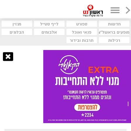
חדשות
ספורט
לייף סטייל
מגזין
מופעים בראשל"צ
פנאי ואוכל
אלבומים
הבלוגים
רכילות
תרבות ובידור