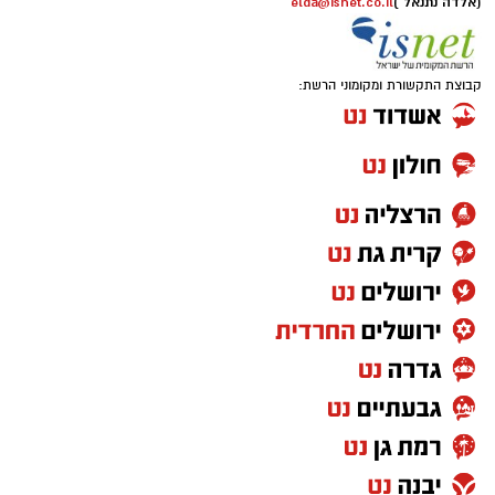
(אלדה נתנאל )
elda@isnet.co.il
קבוצת התקשורת ומקומוני הרשת: