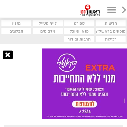
חדשות
ספורט
לייף סטייל
מגזין
מופעים בראשל"צ
פנאי ואוכל
אלבומים
הבלוגים
רכילות
תרבות ובידור