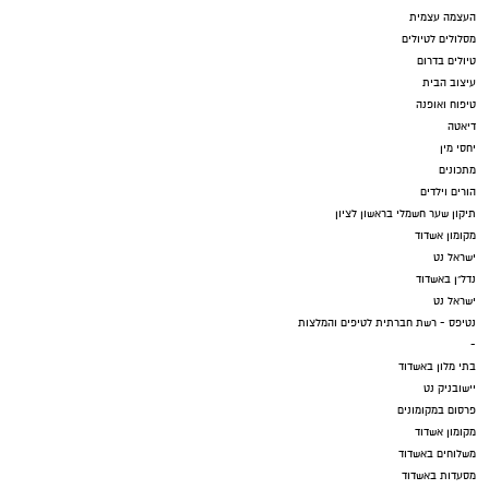
העצמה עצמית
מסלולים לטיולים
טיולים בדרום
עיצוב הבית
טיפוח ואופנה
דיאטה
יחסי מין
מתכונים
הורים וילדים
תיקון שער חשמלי בראשון לציון
מקומון אשדוד
ישראל נט
נדל"ן באשדוד
ישראל נט
נטיפס - רשת חברתית לטיפים והמלצות
-
בתי מלון באשדוד
יישובניק נט
פרסום במקומונים
מקומון אשדוד
משלוחים באשדוד
מסעדות באשדוד